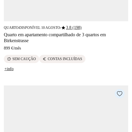
star
3.8 (198)
QUARTO
DISPONÍVEL 10 AGOSTO
■
■
Quarto em apartamento compartilhado de 3 quartos em
Birkenstrasse
899 €
/
mês
savings
euro
SEM CAUÇÃO
CONTAS INCLUÍDAS
+info