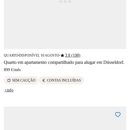
star
3.8 (198)
QUARTO
DISPONÍVEL 10 AGOSTO
■
■
Quarto em apartamento compartilhado para alugar em Düsseldorf.
899 €
/
mês
savings
euro
SEM CAUÇÃO
CONTAS INCLUÍDAS
+info