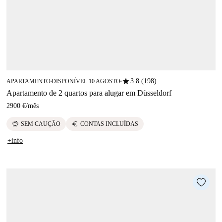
star
3.8 (198)
APARTAMENTO
DISPONÍVEL 10 AGOSTO
■
■
Apartamento de 2 quartos para alugar em Düsseldorf
2900 €
/
mês
savings
euro
SEM CAUÇÃO
CONTAS INCLUÍDAS
+info