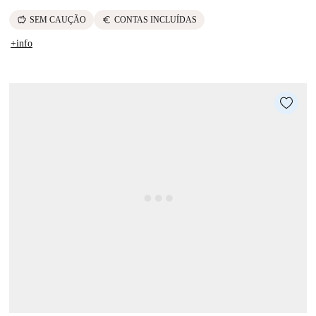
savings
euro
SEM CAUÇÃO
CONTAS INCLUÍDAS
+info