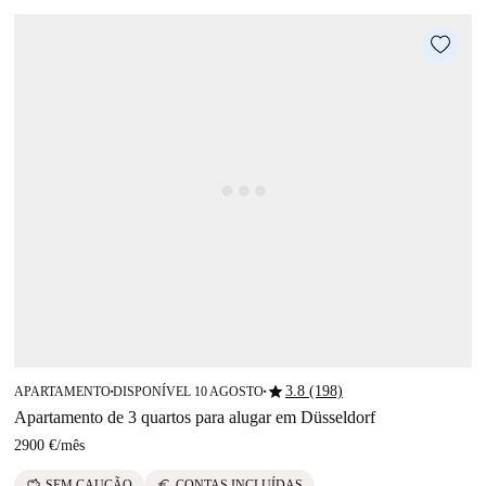
star
3.8 (198)
APARTAMENTO
DISPONÍVEL 10 AGOSTO
■
■
Apartamento de 3 quartos para alugar em Düsseldorf
2900 €
/
mês
savings
euro
SEM CAUÇÃO
CONTAS INCLUÍDAS