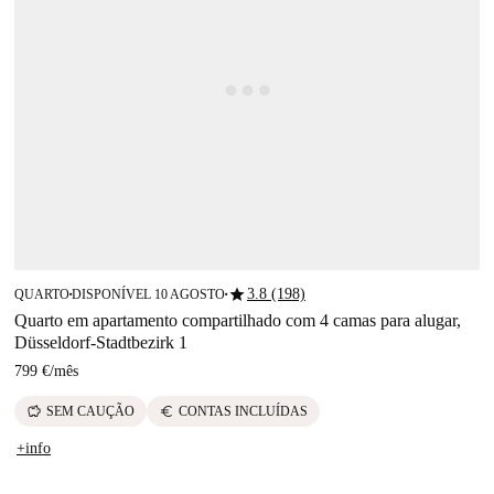
star
3.8 (198)
QUARTO
DISPONÍVEL 10 AGOSTO
■
■
Quarto em apartamento compartilhado com 4 camas para alugar,
Düsseldorf-Stadtbezirk 1
799 €
/
mês
savings
euro
SEM CAUÇÃO
CONTAS INCLUÍDAS
+info