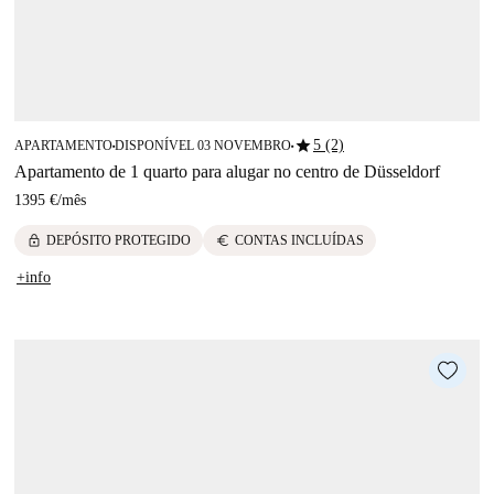
star
5 (2)
APARTAMENTO
DISPONÍVEL 03 NOVEMBRO
■
■
Apartamento de 1 quarto para alugar no centro de Düsseldorf
1395 €
/
mês
lock
euro
DEPÓSITO PROTEGIDO
CONTAS INCLUÍDAS
+info