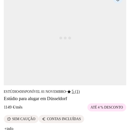
star
5 (1)
ESTÚDIO
DISPONÍVEL 01 NOVEMBRO
■
■
Estúdio para alugar em Düsseldorf
1149 €
/
mês
ATÉ 4 % DESCONTO
savings
euro
SEM CAUÇÃO
CONTAS INCLUÍDAS
+info