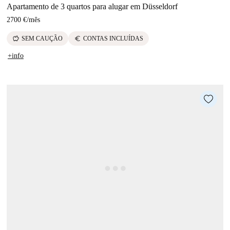
Apartamento de 3 quartos para alugar em Düsseldorf
2700 €
/
mês
savings
euro
SEM CAUÇÃO
CONTAS INCLUÍDAS
+info