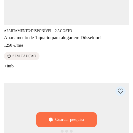
APARTAMENTO
DISPONÍVEL 12 AGOSTO
■
Apartamento de 1 quarto para alugar em Düsseldorf
1250 €
/
mês
savings
SEM CAUÇÃO
+info
Guardar pesquisa