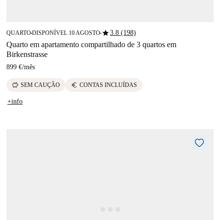
star
3.8 (198)
QUARTO
DISPONÍVEL 10 AGOSTO
■
■
Quarto em apartamento compartilhado de 3 quartos em
Birkenstrasse
899 €
/
mês
savings
euro
SEM CAUÇÃO
CONTAS INCLUÍDAS
+info