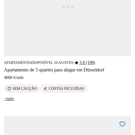
star
3.8 (198)
APARTAMENTO
DISPONÍVEL 10 AGOSTO
■
■
Apartamento de 5 quartos para alugar em Düsseldorf
4000 €
/
mês
savings
euro
SEM CAUÇÃO
CONTAS INCLUÍDAS
+info