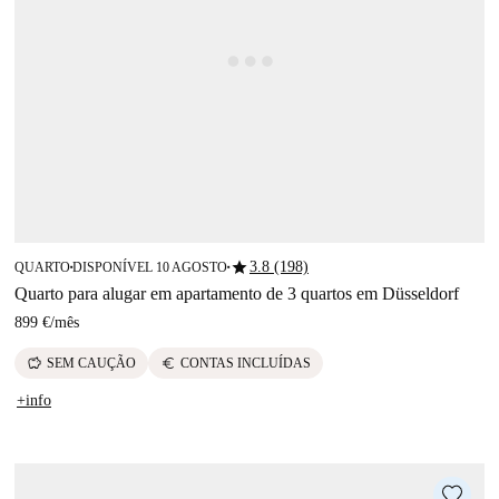
star
3.8 (198)
QUARTO
DISPONÍVEL 10 AGOSTO
■
■
Quarto para alugar em apartamento de 3 quartos em Düsseldorf
899 €
/
mês
savings
euro
SEM CAUÇÃO
CONTAS INCLUÍDAS
+info