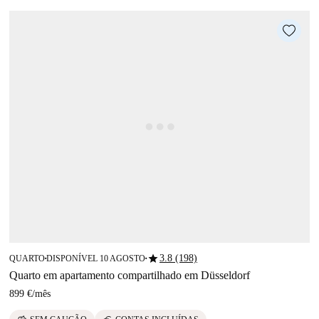
star
3.8 (198)
QUARTO
DISPONÍVEL 10 AGOSTO
■
■
Quarto em apartamento compartilhado em Düsseldorf
899 €
/
mês