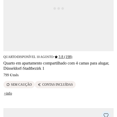
star
3.8 (198)
QUARTO
DISPONÍVEL 10 AGOSTO
■
■
Quarto em apartamento compartilhado com 4 camas para alugar,
Düsseldorf-Stadtbezirk 1
799 €
/
mês
savings
euro
SEM CAUÇÃO
CONTAS INCLUÍDAS
+info