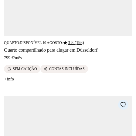
star
3.8 (198)
QUARTO
DISPONÍVEL 10 AGOSTO
■
■
Quarto compartilhado para alugar em Düsseldorf
799 €
/
mês
savings
euro
SEM CAUÇÃO
CONTAS INCLUÍDAS
+info