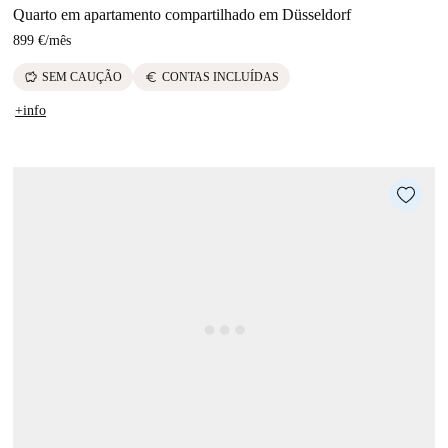
Quarto em apartamento compartilhado em Düsseldorf
899 €
/
mês
savings
euro
SEM CAUÇÃO
CONTAS INCLUÍDAS
+info