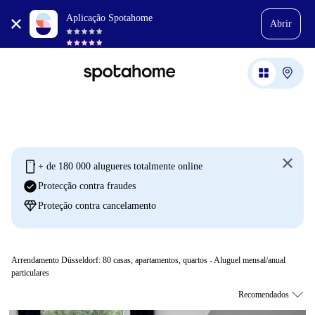
Aplicação Spotahome
Abrir
mobile
+ de 180 000 alugueres totalmente online
check_circle
Protecção contra fraudes
diamond
Proteção contra cancelamento
Arrendamento Düsseldorf:
80
casas, apartamentos, quartos - Aluguel mensal/anual
particulares