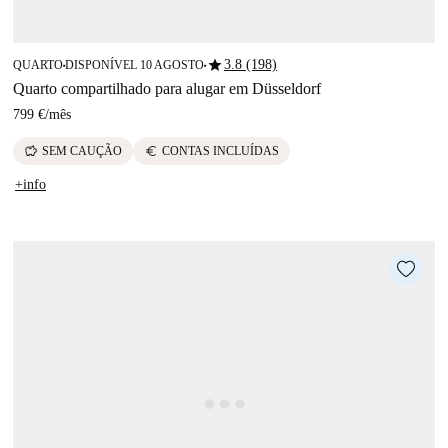
star
3.8 (198)
QUARTO
DISPONÍVEL 10 AGOSTO
■
■
Quarto compartilhado para alugar em Düsseldorf
799 €
/
mês
savings
euro
SEM CAUÇÃO
CONTAS INCLUÍDAS
+info