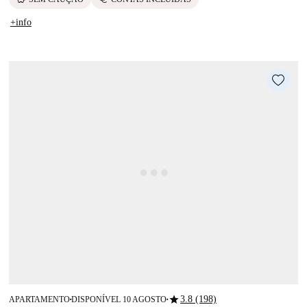
+info
star
3.8 (198)
APARTAMENTO
DISPONÍVEL 10 AGOSTO
■
■