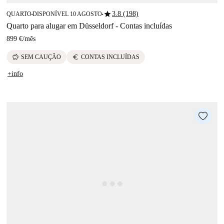
star
3.8 (198)
QUARTO
DISPONÍVEL 10 AGOSTO
■
■
Quarto para alugar em Düsseldorf - Contas incluídas
899 €
/
mês
savings
euro
SEM CAUÇÃO
CONTAS INCLUÍDAS
+info