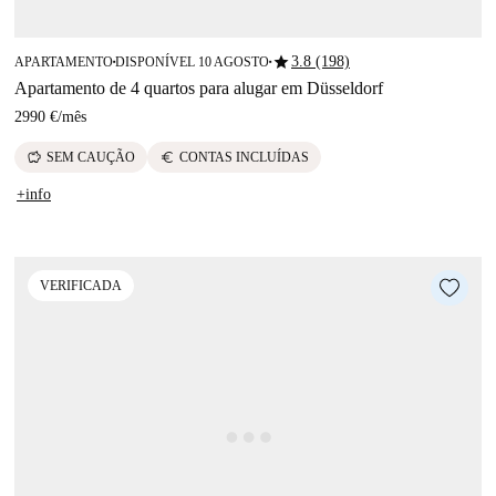
star
3.8 (198)
APARTAMENTO
DISPONÍVEL 10 AGOSTO
■
■
Apartamento de 4 quartos para alugar em Düsseldorf
2990 €
/
mês
savings
euro
SEM CAUÇÃO
CONTAS INCLUÍDAS
+info
VERIFICADA