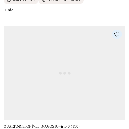
savings
euro
SEM CAUÇÃO
CONTAS INCLUÍDAS
+info
star
3.8 (198)
QUARTO
DISPONÍVEL 10 AGOSTO
■
■