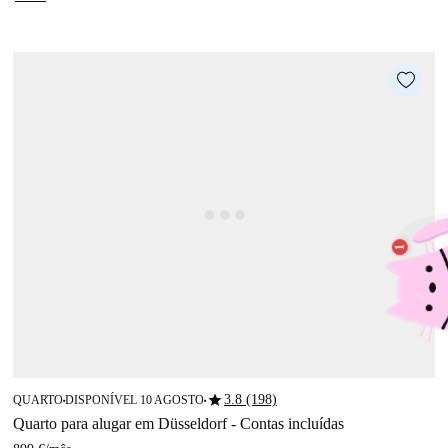
star
3.8 (198)
QUARTO
DISPONÍVEL 10 AGOSTO
■
■
Quarto para alugar em Düsseldorf - Contas incluídas