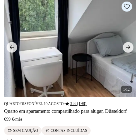
1/12
star
3.8 (198)
QUARTO
DISPONÍVEL 10 AGOSTO
■
■
Quarto em apartamento compartilhado para alugar, Düsseldorf
699 €
/
mês
savings
euro
SEM CAUÇÃO
CONTAS INCLUÍDAS