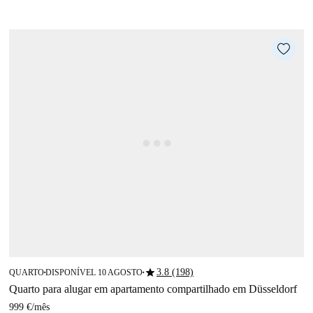
star
3.8 (198)
QUARTO
DISPONÍVEL 10 AGOSTO
■
■
Quarto para alugar em apartamento compartilhado em Düsseldorf
999 €
/
mês