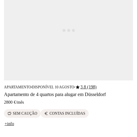
star
3.8 (198)
APARTAMENTO
DISPONÍVEL 10 AGOSTO
■
■
Apartamento de 4 quartos para alugar em Düsseldorf
2800 €
/
mês
savings
euro
SEM CAUÇÃO
CONTAS INCLUÍDAS
+info