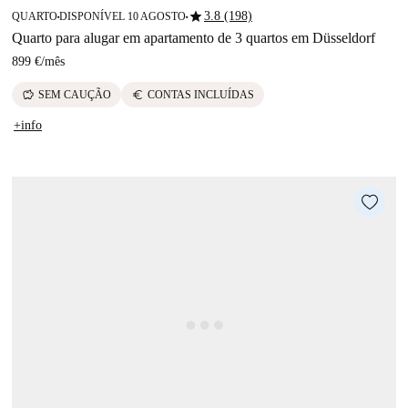
star
3.8 (198)
QUARTO
DISPONÍVEL 10 AGOSTO
■
■
Quarto para alugar em apartamento de 3 quartos em Düsseldorf
899 €
/
mês
savings
euro
SEM CAUÇÃO
CONTAS INCLUÍDAS
+info