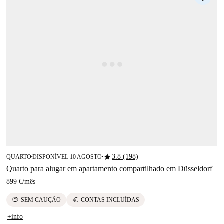
star
3.8 (198)
QUARTO
DISPONÍVEL 10 AGOSTO
■
■
Quarto para alugar em apartamento compartilhado em Düsseldorf
899 €
/
mês
savings
euro
SEM CAUÇÃO
CONTAS INCLUÍDAS
+info