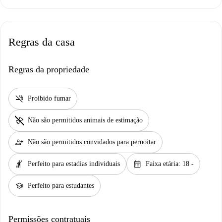
Regras da casa
Regras da propriedade
smoke_free
Proibido fumar
pet_supplies
Não são permitidos animais de estimação
person_add
Não são permitidos convidados para pernoitar
hail
calendar_month
Perfeito para estadias individuais
Faixa etária: 18 -
school
Perfeito para estudantes
Permissões contratuais