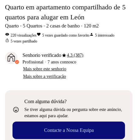
Quarto em apartamento compartilhado de 5
quartos para alugar em León
Quarto
5
Quartos
2
casas de banho
120
m2
visibility
favorite
person
220
visualizações
5
vezes guardado como favorito
5
interessado
ios_share
5
vezes partilhado
star
Senhorio verificado
4.3 (387)
Profissional
·
7 anos
connosco
Mais sobre este senhorio
Mais sobre a verificação
Com alguma dúvida?
sentiment_very_satisfied
Se tiver alguma dúvida ou pergunta sobre este anúncio,
estamos aqui para ajudar.
Contacte a Nossa Equipa