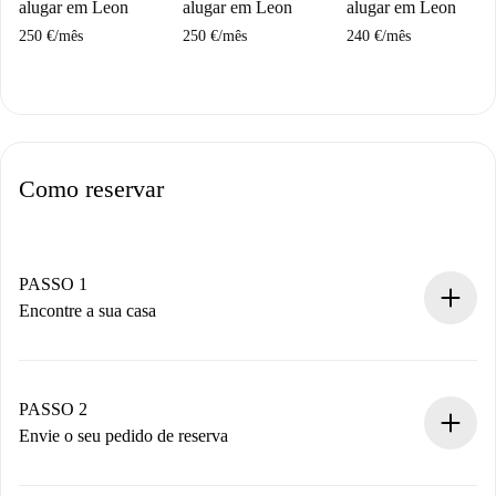
alugar em Leon
alugar em Leon
alugar em Leon
250 €
/
mês
250 €
/
mês
240 €
/
mês
Como reservar
PASSO 1
Encontre a sua casa
Processo de reserva 100% online.
Casas e Proprietários verificados.
Você tem todas as informações necessárias
PASSO 2
antecipadamente.
Envie o seu pedido de reserva
Envie detalhes básicos do seu perfil e método de