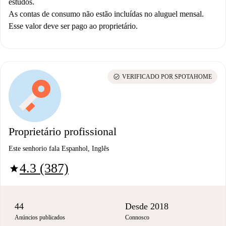
estudos
.
As contas de consumo não estão incluídas no aluguel mensal.
Esse valor deve ser pago ao proprietário.
check_circle
VERIFICADO POR SPOTAHOME
Proprietário profissional
Este senhorio fala Espanhol, Inglês
4.3 (387)
star
44
Desde 2018
Anúncios publicados
Connosco