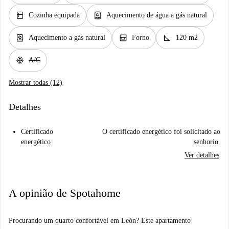
kitchen
water_heater
Cozinha equipada
Aquecimento de água a gás natural
water_heater
oven_gen
square_foot
Aquecimento a gás natural
Forno
120 m2
ac_unit
A/C
Mostrar todas (12)
Detalhes
Certificado
O certificado energético foi solicitado ao
energético
senhorio.
Ver detalhes
A opinião de Spotahome
Procurando um quarto confortável em León? Este apartamento