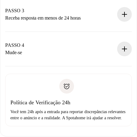
pagamento.
Não cobramos nada até que o proprietário confirme.
PASSO 3
Receba resposta em menos de 24 horas
O proprietário tem até 24 horas para confirmar.
Se aceita, faremos a cobrança e conectaremos você ao
proprietário.
PASSO 4
Se recusada: não cobraremos nada e ofereceremos
Mude-se
alternativas.
Combine os detalhes da chegada com o proprietário,
Documentos necessários para “
Spotahome plus
”.
entrega das chaves, etc.
Documento de identidade ou Passaporte
A Spotahome só transferirá o primeiro pagamento se você
Comprovante de solvência
não comunicar nenhum problema.
Débito direto bancário
Política de Verificação 24h
Você tem 24h após a entrada para reportar discrepâncias relevantes
entre o anúncio e a realidade. A Spotahome irá ajudar a resolver.