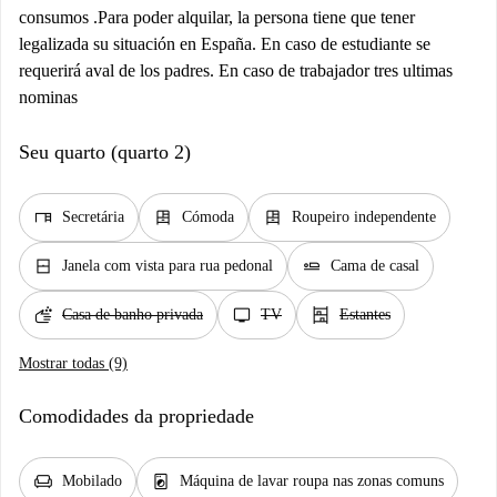
consumos .Para poder alquilar, la persona tiene que tener
legalizada su situación en España. En caso de estudiante se
requerirá aval de los padres. En caso de trabajador tres ultimas
nominas
Seu quarto (quarto 2)
desk
dresser
dresser
Secretária
Cómoda
Roupeiro independente
window_closed
airline_seat_flat
Janela com vista para rua pedonal
Cama de casal
soap
tv
shelves
Casa de banho privada
TV
Estantes
Mostrar todas (9)
Comodidades da propriedade
chair
local_laundry_service
Mobilado
Máquina de lavar roupa nas zonas comuns