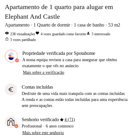
Apartamento de 1 quarto para alugar em
Elephant And Castle
Apartamento
1
Quarto de dormir
1
casa de banho
53
m2
visibility
favorite
person
238
visualizações
4
vezes guardado como favorito
5
interessado
ios_share
5
vezes partilhado
Propriedade verificada por Spotahome
A nossa equipa revisou a casa para assegurar que obténs
exatamente o que vês no anúncio.
Mais sobre a verificação
Contas incluídas
euro
Desfrute de uma vida mais tranquila com as contas incluídas.
A renda e as contas estão todas incluídas para uma experiência
sem preocupações
star
Senhorio verificado
4 (71)
Profissional
·
6 anos
connosco
Mais sobre este senhorio