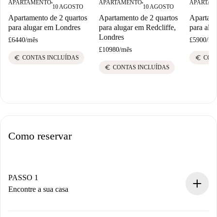
APARTAMENTO
APARTAMENTO
APARTAM
■
■
10 AGOSTO
10 AGOSTO
Apartamento de 2 quartos
Apartamento de 2 quartos
Apartame
para alugar em Londres
para alugar em Redcliffe,
para alu
Londres
£6440
/
mês
£5900
/
mê
£10980
/
mês
euro
euro
CONTAS INCLUÍDAS
CON
euro
CONTAS INCLUÍDAS
Como reservar
PASSO 1
Encontre a sua casa
Processo de reserva 100% online.