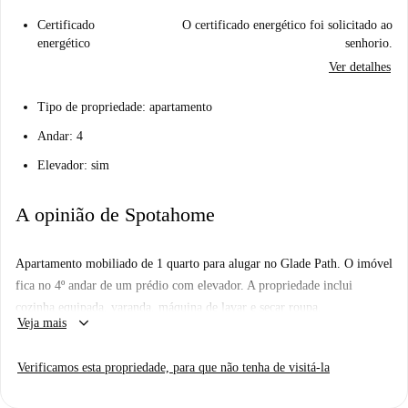
Certificado
O certificado energético foi solicitado ao
energético
senhorio.
Ver detalhes
Tipo de propriedade: apartamento
Andar: 4
Elevador: sim
A opinião de Spotahome
Apartamento mobiliado de 1 quarto para alugar no Glade Path. O imóvel
fica no 4º andar de um prédio com elevador. A propriedade inclui
cozinha equipada, varanda, máquina de lavar e secar roupa.
keyboard_arrow_down
Veja mais
Verificamos esta propriedade, para que não tenha de visitá-la