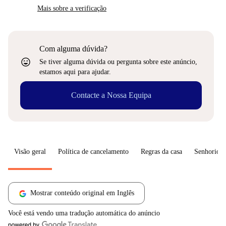
Mais sobre a verificação
Com alguma dúvida?
sentiment_very_satisfied
Se tiver alguma dúvida ou pergunta sobre este anúncio,
estamos aqui para ajudar.
Contacte a Nossa Equipa
Visão geral
Política de cancelamento
Regras da casa
Senhorio
Mostrar conteúdo original em Inglês
Você está vendo uma tradução automática do anúncio