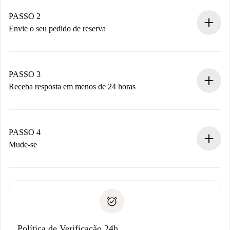
Casas e Proprietários verificados.
Você tem todas as informações necessárias
PASSO 2
antecipadamente.
Envie o seu pedido de reserva
Envie detalhes básicos do seu perfil e método de
pagamento.
Não cobramos nada até que o proprietário confirme.
PASSO 3
Receba resposta em menos de 24 horas
O proprietário tem até 24 horas para confirmar.
Se aceita, faremos a cobrança e conectaremos você ao
proprietário.
PASSO 4
Se recusada: não cobraremos nada e ofereceremos
Mude-se
alternativas.
Combine os detalhes da chegada com o proprietário,
Documentos necessários para “
Spotahome plus
”.
entrega das chaves, etc.
Documento de identidade ou Passaporte
A Spotahome só transferirá o primeiro pagamento se você
Comprovante de solvência
não comunicar nenhum problema.
Débito direto bancário
Política de Verificação 24h