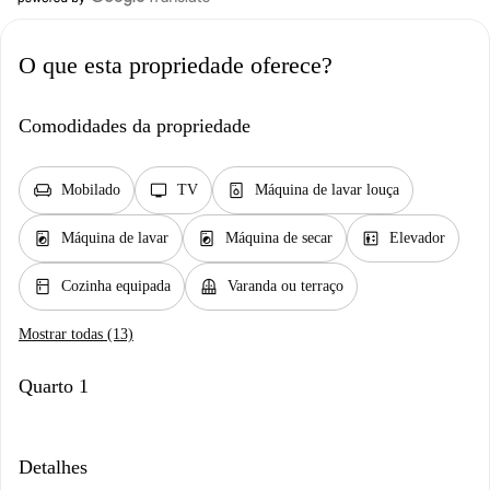
O que esta propriedade oferece?
Comodidades da propriedade
chair
tv
dishwasher_gen
Mobilado
TV
Máquina de lavar louça
local_laundry_service
local_laundry_service
elevator
Máquina de lavar
Máquina de secar
Elevador
kitchen
balcony
Cozinha equipada
Varanda ou terraço
Mostrar todas (13)
Quarto 1
Detalhes