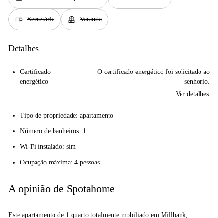
desk
balcony
Secretária
Varanda
Detalhes
Certificado
O certificado energético foi solicitado ao
energético
senhorio.
Ver detalhes
Tipo de propriedade: apartamento
Número de banheiros: 1
Wi-Fi instalado: sim
Ocupação máxima: 4 pessoas
A opinião de Spotahome
Este apartamento de 1 quarto totalmente mobiliado em Millbank,