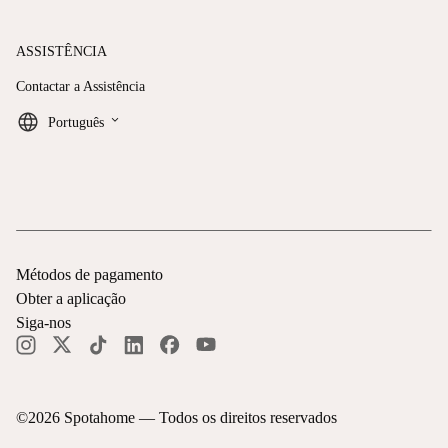
ASSISTÊNCIA
Contactar a Assistência
keyboard_arrow_down
Português
Métodos de pagamento
Obter a aplicação
Siga-nos
©
2026
Spotahome —
Todos os direitos reservados