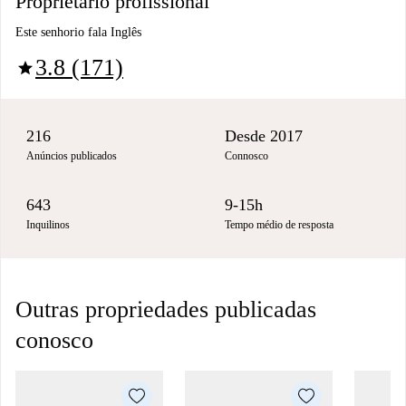
Proprietário profissional
Este senhorio fala Inglês
3.8 (171)
star
216
Desde 2017
Anúncios publicados
Connosco
643
9-15h
Inquilinos
Tempo médio de resposta
Outras propriedades publicadas
conosco