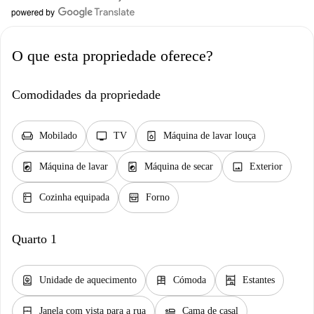
O que esta propriedade oferece?
Comodidades da propriedade
chair
tv
dishwasher_gen
Mobilado
TV
Máquina de lavar louça
local_laundry_service
local_laundry_service
image
Máquina de lavar
Máquina de secar
Exterior
kitchen
oven_gen
Cozinha equipada
Forno
Quarto 1
water_heater
dresser
shelves
Unidade de aquecimento
Cómoda
Estantes
window_closed
airline_seat_flat
Janela com vista para a rua
Cama de casal