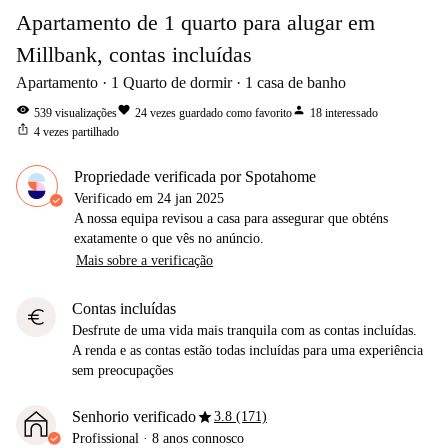
Apartamento de 1 quarto para alugar em
Millbank, contas incluídas
Apartamento
1
Quarto de dormir
1
casa de banho
visibility
favorite
person
539
visualizações
24
vezes guardado como favorito
18
interessado
ios_share
4
vezes partilhado
Propriedade verificada por Spotahome
Verificado em
24 jan 2025
A nossa equipa revisou a casa para assegurar que obténs
exatamente o que vês no anúncio.
Mais sobre a verificação
Contas incluídas
euro
Desfrute de uma vida mais tranquila com as contas incluídas.
A renda e as contas estão todas incluídas para uma experiência
sem preocupações
star
Senhorio verificado
3.8 (171)
Profissional
·
8 anos
connosco