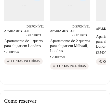
DISPONÍVEL
DISPONÍVEL
APARTAM
APARTAMENTO
11
APARTAMENTO
13
■
■
OUTUBRO
OUTUBRO
Apartame
Apartamento de 1 quarto
Apartamento de 2 quartos
para alug
para alugar em Londres
para alugar em Millwall,
Londres
Londres
£2500
/
mês
£3540
/
mê
£2900
/
mês
euro
CONTAS INCLUÍDAS
euro
CON
euro
CONTAS INCLUÍDAS
Como reservar