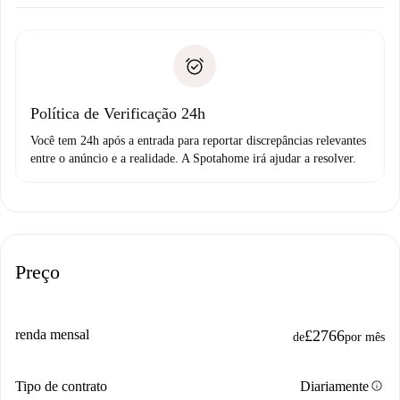
Combine os detalhes da chegada com o proprietário,
Documentos necessários para “
Spotahome plus
”.
entrega das chaves, etc.
Documento de identidade ou Passaporte
A Spotahome só transferirá o primeiro pagamento se você
Comprovante de solvência
não comunicar nenhum problema.
Débito direto bancário
Política de Verificação 24h
Você tem 24h após a entrada para reportar discrepâncias relevantes
entre o anúncio e a realidade. A Spotahome irá ajudar a resolver.
Preço
renda mensal
£2766
de
por mês
info
Tipo de contrato
Diariamente