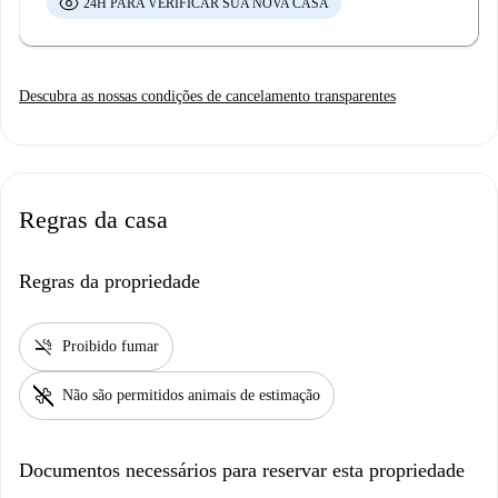
24H PARA VERIFICAR SUA NOVA CASA
Descubra as nossas condições de cancelamento transparentes
Regras da casa
Regras da propriedade
smoke_free
Proibido fumar
pet_supplies
Não são permitidos animais de estimação
Documentos necessários para reservar esta propriedade