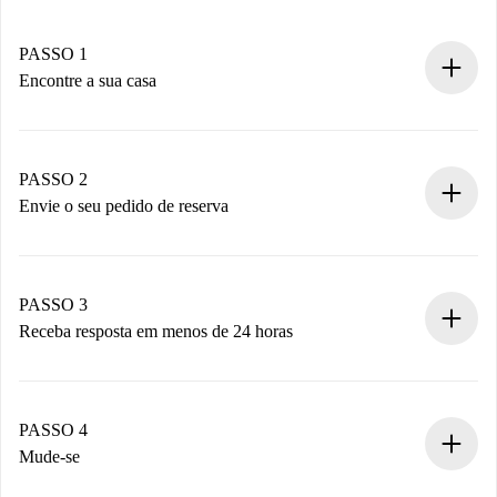
PASSO 1
Encontre a sua casa
Processo de reserva 100% online.
Casas e Proprietários verificados.
Você tem todas as informações necessárias
PASSO 2
antecipadamente.
Envie o seu pedido de reserva
Envie detalhes básicos do seu perfil e método de
pagamento.
Não cobramos nada até que o proprietário confirme.
PASSO 3
Receba resposta em menos de 24 horas
O proprietário tem até 24 horas para confirmar.
Se aceita, faremos a cobrança e conectaremos você ao
proprietário.
PASSO 4
Se recusada: não cobraremos nada e ofereceremos
Mude-se
alternativas.