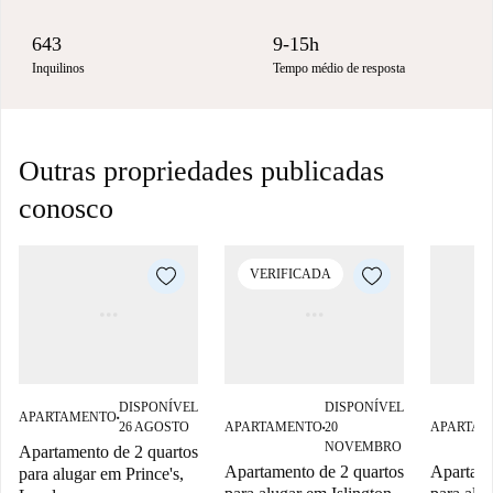
643
9-15h
Inquilinos
Tempo médio de resposta
Outras propriedades publicadas
conosco
VERIFICADA
DISPONÍVEL
DISPONÍVEL
APARTAMENTO
■
26 AGOSTO
APARTAMENTO
20
APARTAM
■
NOVEMBRO
Apartamento de 2 quartos
Apartamento de 2 quartos
Apartame
para alugar em Prince's,