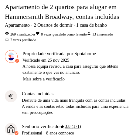
Apartamento de 2 quartos para alugar em
Hammersmith Broadway, contas incluídas
Apartamento
2
Quartos de dormir
1
casa de banho
visibility
favorite
person
269
visualizações
8
vezes guardado como favorito
13
interessado
ios_share
7
vezes partilhado
Propriedade verificada por Spotahome
Verificado em
25 nov 2025
A nossa equipa revisou a casa para assegurar que obténs
exatamente o que vês no anúncio.
Mais sobre a verificação
Contas incluídas
euro
Desfrute de uma vida mais tranquila com as contas incluídas.
A renda e as contas estão todas incluídas para uma experiência
sem preocupações
star
Senhorio verificado
3.8 (171)
Profissional
·
8 anos
connosco