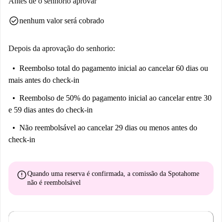
Antes de o senhorio aprovar
supermercado Sainsbury's está perto para todas as suas necessidades de
check_circle
nenhum valor será cobrado
compras.
Depois da aprovação do senhorio:
Reembolso total do pagamento inicial
ao cancelar 60 dias ou
mais antes do check-in
Reembolso de 50% do pagamento inicial
ao cancelar entre 30
e 59 dias antes do check-in
Não reembolsável
ao cancelar 29 dias ou menos antes do
check-in
error
Quando uma reserva é confirmada, a comissão da Spotahome
não é reembolsável