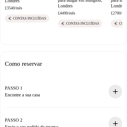
para alugar em Islington,
para alu
Londres
Londres
Londres
£3540
/
mês
£4490
/
mês
£2700
/
mê
euro
CONTAS INCLUÍDAS
euro
euro
CONTAS INCLUÍDAS
CON
Como reservar
PASSO 1
Encontre a sua casa
Processo de reserva 100% online.
Casas e Proprietários verificados.
Você tem todas as informações necessárias
PASSO 2
antecipadamente.
Envie o seu pedido de reserva