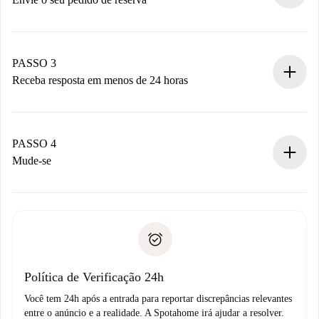
Envie detalhes básicos do seu perfil e método de
pagamento.
Não cobramos nada até que o proprietário confirme.
PASSO 3
Receba resposta em menos de 24 horas
O proprietário tem até 24 horas para confirmar.
Se aceita, faremos a cobrança e conectaremos você ao
proprietário.
PASSO 4
Se recusada: não cobraremos nada e ofereceremos
Mude-se
alternativas.
Combine os detalhes da chegada com o proprietário,
Documentos necessários para “
Spotahome plus
”.
entrega das chaves, etc.
Documento de identidade ou Passaporte
A Spotahome só transferirá o primeiro pagamento se você
Comprovante de solvência
não comunicar nenhum problema.
Débito direto bancário
Política de Verificação 24h
Você tem 24h após a entrada para reportar discrepâncias relevantes
entre o anúncio e a realidade. A Spotahome irá ajudar a resolver.