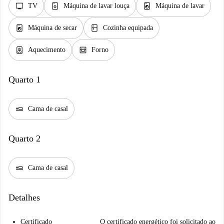
tv
dishwasher_gen
local_laundry_service
TV
Máquina de lavar louça
Máquina de lavar
local_laundry_service
kitchen
Máquina de secar
Cozinha equipada
water_heater
oven_gen
Aquecimento
Forno
Quarto 1
airline_seat_flat
Cama de casal
Quarto 2
airline_seat_flat
Cama de casal
Detalhes
Certificado
O certificado energético foi solicitado ao