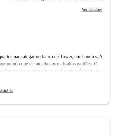
Ver detalhes
uartos para alugar no bairro de Tower, em Londres. A
garantindo que ele atenda aos mais altos padrões. O
ocê aproveitar a vida urbana de Londres. O bairro de
 de interesse nas proximidades incluem a Saw: Escape
Relógio de Sol na Estação de Metrô Tower Hill e
isitá-la
os turísticos culturais a uma curta distância.