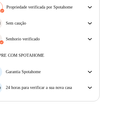
Propriedade verificada por Spotahome
A nossa equipa revisou a casa para assegurar que
obténs exatamente o que vês no anúncio.
Sem caução
Mais sobre a verificação
Simplifique o seu orçamento com a nossa opção de
mudança sem depósito.
Senhorio verificado
Profissional
·
5 anos
connosco
Mais sobre este senhorio
PRE COM SPOTAHOME
Mais sobre a verificação
Garantia Spotahome
Se o proprietário cancelar a sua reserva com pouca
antecedência, nós iremos A) pagar um hotel e ajudá-
24 horas para verificar a sua nova casa
lo a encontrar novo alojamento, ou B) reembolsar o
Se a propriedade não corresponder ao prometido no
seu dinheiro na totalidade.
nosso anúncio, tem 24 horas depois de se mudar para
pedir para ser realojado.