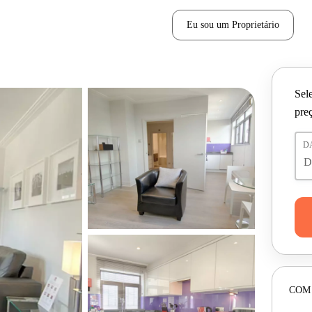
Eu sou um Proprietário
Sele
pre
D
COM