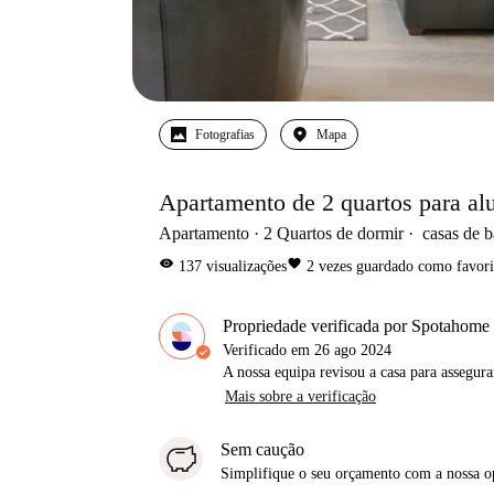
Fotografias
Mapa
Apartamento de 2 quartos para a
Apartamento
2
Quartos de dormir
casas de 
visibility
favorite
137
visualizações
2
vezes guardado como favori
Propriedade verificada por Spotahome
Verificado em
26 ago 2024
A nossa equipa revisou a casa para assegur
Mais sobre a verificação
Sem caução
Simplifique o seu orçamento com a nossa 