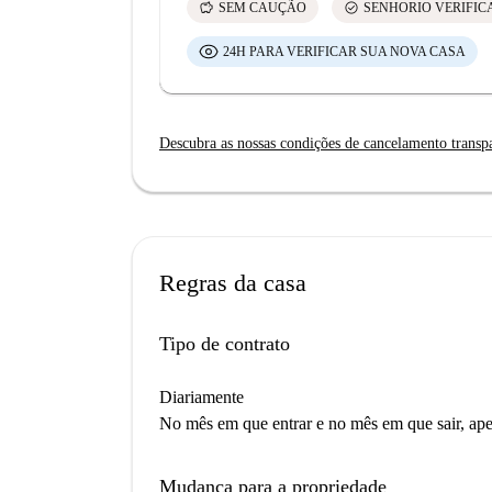
savings
check_circle
SEM CAUÇÃO
SENHORIO VERIFI
24H PARA VERIFICAR SUA NOVA CASA
Descubra as nossas condições de cancelamento transp
Regras da casa
Tipo de contrato
Diariamente
No mês em que entrar e no mês em que sair, apen
Mudança para a propriedade