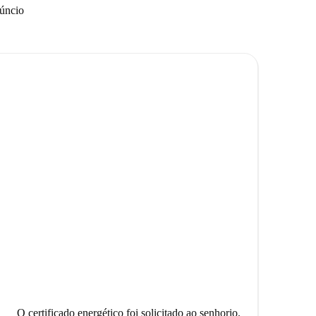
núncio
O certificado energético foi solicitado ao senhorio.