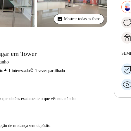
Mostrar todas as fotos
lugar em Tower
SEM
banho
person
ios_share
to
1
interessado
1
vezes partilhado
ar que obténs exatamente o que vês no anúncio.
opção de mudança sem depósito.