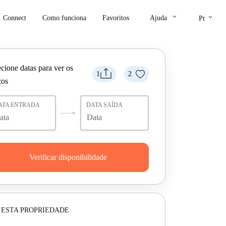
keyboard_arrow_down
keyboard_arrow_down
Connect
Como funciona
Favoritos
Ajuda
Pt
cione datas para ver os
1
2
ços
ATA ENTRADA
DATA SAÍDA
Verificar disponibilidade
 ESTA PROPRIEDADE