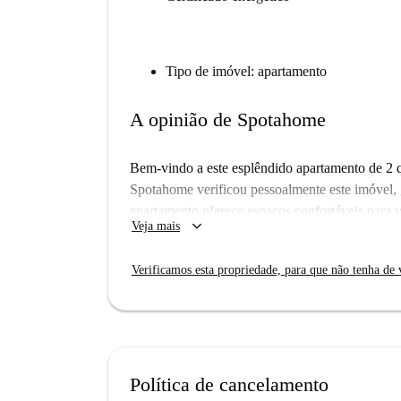
Tipo de imóvel: apartamento
A opinião de Spotahome
Bem-vindo a este esplêndido apartamento de 2 q
Spotahome verificou pessoalmente este imóvel, 
apartamento oferece espaços confortáveis para v
keyboard_arrow_down
Veja mais
Tower é rico em história e atrações. Os pontos
Experience, a Estátua do Imperador Trajano, o 
Verificamos esta propriedade, para que não tenha de v
muito mais. Descubra opções gastronômicas e pont
Política de cancelamento