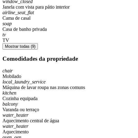
window_closed
Janela com vista para pátio interior
airline_seat_flat
Cama de casal
soap
Casa de banho privada
tv
TV
Mostrar todas (9)
Comodidades da propriedade
chair
Mobilado
local_laundry_service
Máquina de lavar roupa nas zonas comuns
kitchen
Cozinha equipada
balcony
Varanda ou terraço
water_heater
Aquecimento central de água
water_heater
Aquecimento
oven_gen