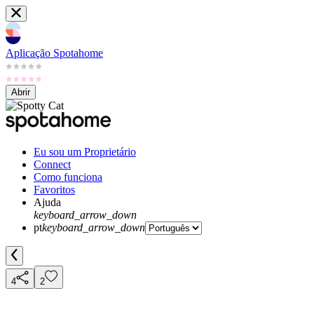
Aplicação Spotahome
Abrir
Eu sou um Proprietário
Connect
Como funciona
Favoritos
Ajuda
keyboard_arrow_down
pt
keyboard_arrow_down
4
2