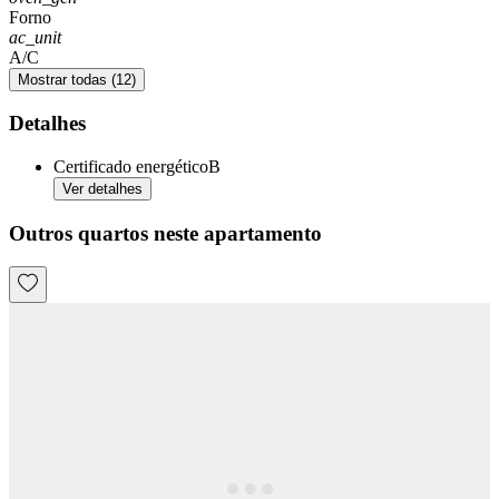
Forno
ac_unit
A/C
Mostrar todas (12)
Detalhes
Certificado energético
B
Ver detalhes
Outros quartos neste apartamento