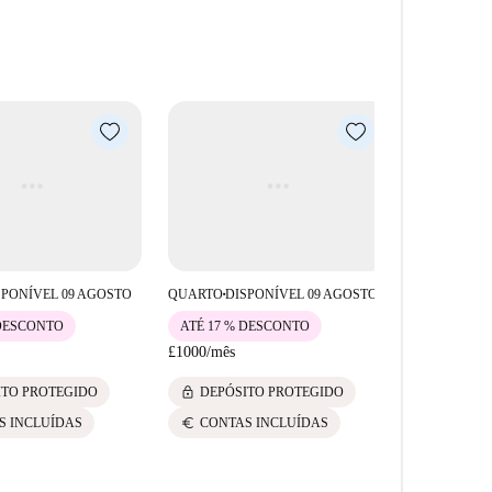
ras opções culinárias incluem Friends of Flavours,
a ficará sem ótimos lugares para comer a uma curta
SPONÍVEL 09 AGOSTO
QUARTO
DISPONÍVEL 09 AGOSTO
QUARTO
DI
■
■
 DESCONTO
ATÉ 17 % DESCONTO
ATÉ 17 %
£1000
/
mês
£1000
/
mês
lock
lock
ITO PROTEGIDO
DEPÓSITO PROTEGIDO
DEPÓS
euro
euro
S INCLUÍDAS
CONTAS INCLUÍDAS
CONTA