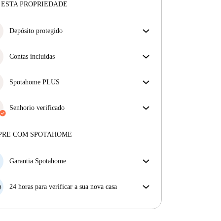
 ESTA PROPRIEDADE
Depósito protegido
Estamos aqui para ajudar! Se o seu senhorio não
devolver o seu depósito, nós vamos fazê-lo.
Contas incluídas
Mais informações
Desfrute de uma vida mais tranquila com as contas
incluídas. A renda e as contas estão todas incluídas
Spotahome PLUS
para uma experiência sem preocupações
Oferece a experiência mais segura para nossos
inquilinos ao fornecer acesso aos mais altos padrões
Senhorio verificado
de segurança e suporte adicional durante o
Privado
·
1 anos
connosco
arrendamento.
Ver mais
Mais sobre este senhorio
PRE COM SPOTAHOME
Mais sobre a verificação
Garantia Spotahome
Se o proprietário cancelar a sua reserva com pouca
antecedência, nós iremos A) pagar um hotel e ajudá-
24 horas para verificar a sua nova casa
lo a encontrar novo alojamento, ou B) reembolsar o
Se a propriedade não corresponder ao prometido no
seu dinheiro na totalidade.
nosso anúncio, tem 24 horas depois de se mudar para