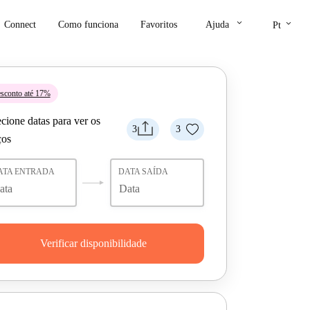
keyboard_arrow_down
keyboard_arrow_down
Connect
Como funciona
Favoritos
Ajuda
Pt
sconto até 17%
cione datas para ver os
3
3
ços
ATA ENTRADA
DATA SAÍDA
Verificar disponibilidade