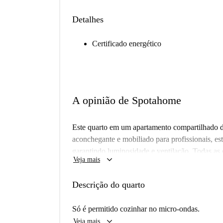
Detalhes
Certificado energético
A opinião de Spotahome
Este quarto em um apartamento compartilhado 
aconchegante e mobiliado para profissionais, est
garantindo luminosidade e ventilação. Todas as c
keyboard_arrow_down
Veja mais
inclusas, tornando a estadia conveniente e sem 
tenha verificado o imóvel, todos os proprietário
Descrição do quarto
garantindo confiabilidade.
Localizado na Kent House Rd, em Londres, este
Só é permitido cozinhar no micro-ondas.
gastronômicas. Você pode saborear pratos requ
keyboard_arrow_down
Veja mais