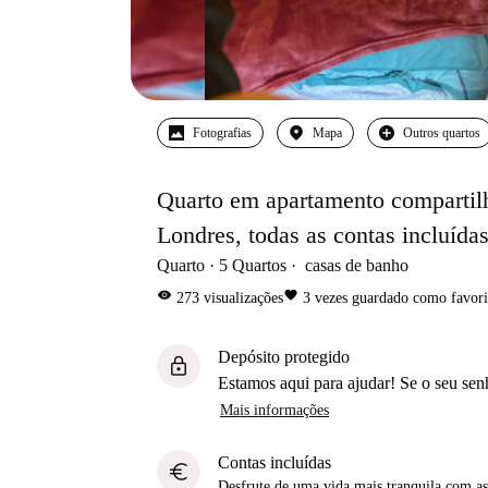
Fotografias
Mapa
Outros quartos
Quarto em apartamento compartilh
Londres, todas as contas incluída
Quarto
5
Quartos
casas de banho
visibility
favorite
273
visualizações
3
vezes guardado como favori
Depósito protegido
lock
Estamos aqui para ajudar! Se o seu sen
Mais informações
Contas incluídas
euro
Desfrute de uma vida mais tranquila com as 