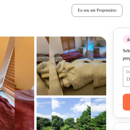
Eu sou um Proprietário
de
Sele
pre
D