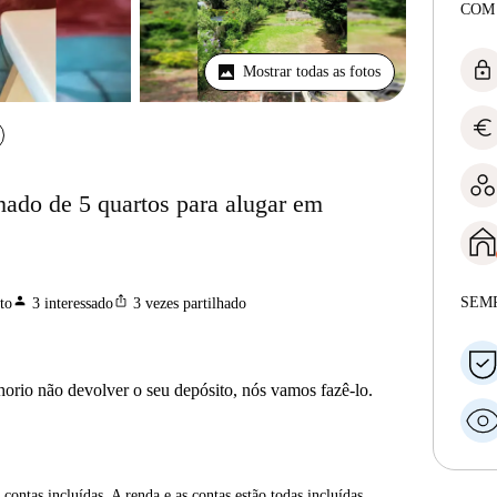
COM
lock
Mostrar todas as fotos
euro
ado de 5 quartos para alugar em
s
person
ios_share
SEM
to
3
interessado
3
vezes partilhado
horio não devolver o seu depósito, nós vamos fazê-lo.
contas incluídas. A renda e as contas estão todas incluídas