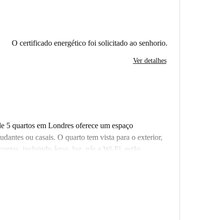
O certificado energético foi solicitado ao senhorio.
Ver detalhes
de 5 quartos em Londres oferece um espaço
udantes ou casais. O quarto tem vista para o exterior,
ontas, incluindo água, luz, gás e Wi-Fi, estão
estresse para os inquilinos. Embora a Spotahome não
s passam por processos de seleção rigorosos,
 imóvel está cercado por diversas opções
intados em restaurantes próximos, como Butchers