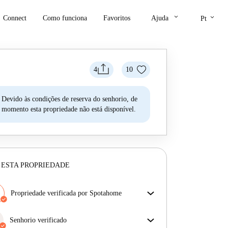
keyboard_arrow_down
keyboard_arrow_down
Connect
Como funciona
Favoritos
Ajuda
Pt
4
10
Devido às condições de reserva do senhorio, de
momento esta propriedade não está disponível.
 ESTA PROPRIEDADE
Propriedade verificada por Spotahome
A nossa equipa revisou a casa para assegurar que
obténs exatamente o que vês no anúncio.
Senhorio verificado