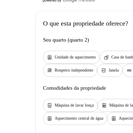
O que esta propriedade oferece?
Seu quarto (quarto 2)
water_heater
soap
Unidade de aquecimento
Casa de banh
dresser
window_closed
airline_seat_flat
Roupeiro independente
Janela
Comodidades da propriedade
dishwasher_gen
local_laundry_service
Máquina de lavar louça
Máquina de la
water_heater
water_heater
Aquecimento central de água
Aquecim