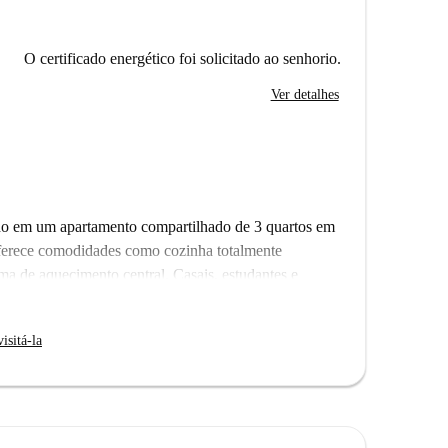
O certificado energético foi solicitado ao senhorio.
Ver detalhes
do em um apartamento compartilhado de 3 quartos em
ferece comodidades como cozinha totalmente
ma de aquecimento central. Casais, estudantes e
ssou pelo rigoroso processo de verificação da
isitá-la
Litter Art e diversos restaurantes, como Gourmet
 Oriental, a poucos passos do imóvel. O bairro é
s.