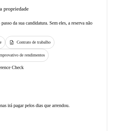
a propriedade
passo da sua candidatura. Sem eles, a reserva não
description
e
Contrato de trabalho
mprovativo de rendimentos
erence Check
as irá pagar pelos dias que arrendou.