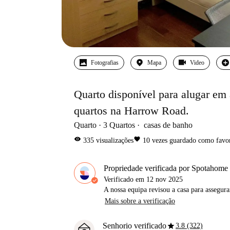
Fotografias
Mapa
Video
Quarto disponível para alugar em
quartos na Harrow Road.
Quarto
3
Quartos
casas de banho
visibility
favorite
335
visualizações
10
vezes guardado como favor
Propriedade verificada por Spotahome
Verificado em
12 nov 2025
A nossa equipa revisou a casa para assegur
Mais sobre a verificação
star
Senhorio verificado
3.8 (322)