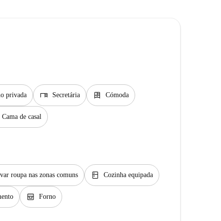
desk
dresser
o privada
Secretária
Cómoda
Cama de casal
kitchen
var roupa nas zonas comuns
Cozinha equipada
oven_gen
ento
Forno