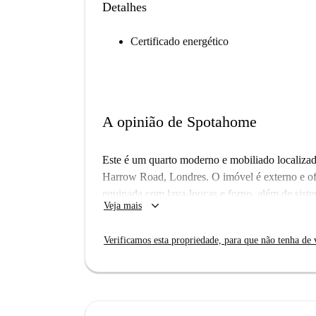
Detalhes
Certificado energético
A opinião de Spotahome
Este é um quarto moderno e mobiliado localiza
Harrow Road, Londres. O imóvel é externo e o
equipada com lava-louças e forno, além de siste
keyboard_arrow_down
Veja mais
profissionais são bem-vindos. O apartamento pa
Spotahome.
Verificamos esta propriedade, para que não tenha de v
A região de Harrow Road oferece atrações como 
Burger Kitchen, Tsiakkos & Charcoal e Gourmet
vibrante e atende a diversos gostos e preferência