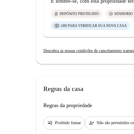
E lembre-se, com esta propriedade ter
lock
check_circle
DEPÓSITO PROTEGIDO
SENHORIO 
24H PARA VERIFICAR SUA NOVA CASA
Descubra as nossas condições de cancelamento transp
Regras da casa
Regras da propriedade
smoke_free
person_add
Proibido fumar
Não são permitidos co