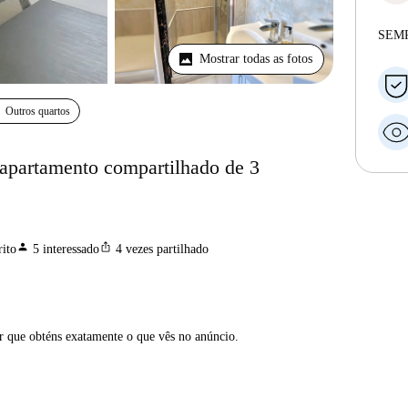
SEM
Mostrar todas as fotos
Outros quartos
 apartamento compartilhado de 3
person
ios_share
ito
5
interessado
4
vezes partilhado
ar que obténs exatamente o que vês no anúncio.