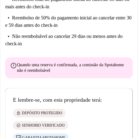
mais antes do check-in
Reembolso de 50% do pagamento inicial
ao cancelar entre 30
e 59 dias antes do check-in
Não reembolsável
ao cancelar 29 dias ou menos antes do
check-in
error
Quando uma reserva é confirmada, a comissão da Spotahome
não é reembolsável
E lembre-se, com esta propriedade terá:
lock
DEPÓSITO PROTEGIDO
check_circle
SENHORIO VERIFICADO
GARANTIA SPOTAHOME