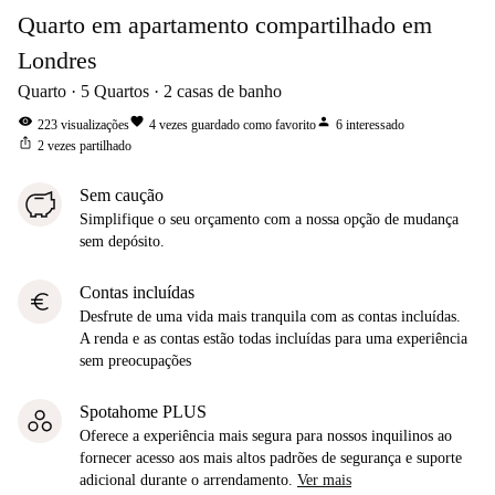
Quarto em apartamento compartilhado em
Londres
Quarto
5
Quartos
2
casas de banho
visibility
favorite
person
223
visualizações
4
vezes guardado como favorito
6
interessado
ios_share
2
vezes partilhado
Sem caução
Simplifique o seu orçamento com a nossa opção de mudança
sem depósito.
Contas incluídas
euro
Desfrute de uma vida mais tranquila com as contas incluídas.
A renda e as contas estão todas incluídas para uma experiência
sem preocupações
Spotahome PLUS
Oferece a experiência mais segura para nossos inquilinos ao
fornecer acesso aos mais altos padrões de segurança e suporte
adicional durante o arrendamento.
Ver mais