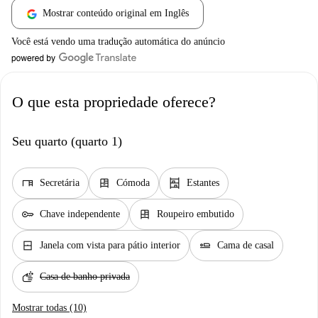
Mostrar conteúdo original em Inglês
Você está vendo uma tradução automática do anúncio
O que esta propriedade oferece?
Seu quarto (quarto 1)
desk
dresser
shelves
Secretária
Cómoda
Estantes
key
dresser
Chave independente
Roupeiro embutido
window_closed
airline_seat_flat
Janela com vista para pátio interior
Cama de casal
soap
Casa de banho privada
Mostrar todas (10)