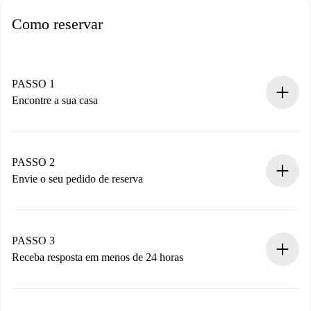
Como reservar
PASSO 1
Encontre a sua casa
Processo de reserva 100% online.
Casas e Proprietários verificados.
Você tem todas as informações necessárias
PASSO 2
antecipadamente.
Envie o seu pedido de reserva
Envie detalhes básicos do seu perfil e método de
pagamento.
Não cobramos nada até que o proprietário confirme.
PASSO 3
Receba resposta em menos de 24 horas
O proprietário tem até 24 horas para confirmar.
Se aceita, faremos a cobrança e conectaremos você ao