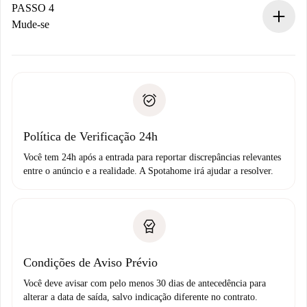
proprietário.
PASSO 4
Se recusada: não cobraremos nada e ofereceremos
Mude-se
alternativas.
Combine os detalhes da chegada com o proprietário,
Documentos necessários para “
Spotahome plus
”.
entrega das chaves, etc.
Documento de identidade ou Passaporte
A Spotahome só transferirá o primeiro pagamento se você
Comprovante de solvência
não comunicar nenhum problema.
Débito direto bancário
Política de Verificação 24h
Você tem 24h após a entrada para reportar discrepâncias relevantes
entre o anúncio e a realidade. A Spotahome irá ajudar a resolver.
Condições de Aviso Prévio
Você deve avisar com pelo menos 30 dias de antecedência para
alterar a data de saída, salvo indicação diferente no contrato.