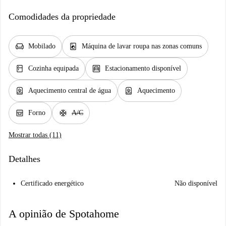
Comodidades da propriedade
chair
local_laundry_service
Mobilado
Máquina de lavar roupa nas zonas comuns
kitchen
garage
Cozinha equipada
Estacionamento disponível
water_heater
water_heater
Aquecimento central de água
Aquecimento
oven_gen
ac_unit
Forno
A/C
Mostrar todas (11)
Detalhes
Certificado energético
Não disponível
A opinião de Spotahome