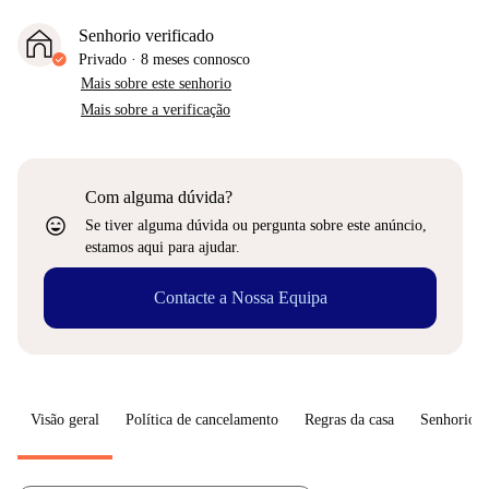
Senhorio verificado
Privado
·
8 meses
connosco
Mais sobre este senhorio
Mais sobre a verificação
Com alguma dúvida?
sentiment_very_satisfied
Se tiver alguma dúvida ou pergunta sobre este anúncio,
estamos aqui para ajudar.
Contacte a Nossa Equipa
Visão geral
Política de cancelamento
Regras da casa
Senhorio