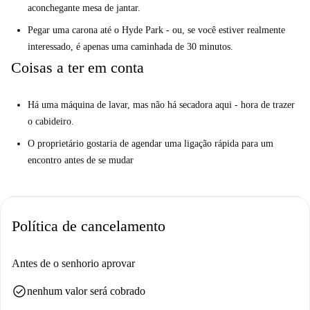
mais próxima, que o levará ao Hyde Park em pouco mais de 5 minutos.
aconchegante mesa de jantar.
Seus 3 principais motivos para morar aqui:
Pegar uma carona até o Hyde Park - ou, se você estiver realmente
A sala é iluminada, espaçosa e elegante.
interessado, é apenas uma caminhada de 30 minutos.
Coisas a ter em conta
A cozinha moderna tem muito espaço no banco e uma mesa de
jantar.
Você está a uma viagem rápida do Hyde Park.
Há uma máquina de lavar, mas não há secadora aqui - hora de trazer
o cabideiro.
Mas você precisa saber disso ...
Há uma máquina de lavar, mas não há secadora aqui - hora de tirar o
O proprietário gostaria de agendar uma ligação rápida para um
cabideiro.
encontro antes de se mudar
Ajude-me a decidir ...
Este é um apartamento contemporâneo com 3 quartos e 3 quartos no
Tavistock Crescent, Londres. Possui uma sala de estar ensolarada e
Política de cancelamento
cozinha moderna, ambas com um esquema de cores minimalista e
móveis de madeira encantadores.
Antes de o senhorio aprovar
Esta propriedade é ideal para pessoas relaxadas que desejam
check_circle
nenhum valor será cobrado
experimentar um local tranquilo perto de Hyde e Regent Park. Você está
a uma viagem fácil desses dois parques incríveis e um pouco mais longe