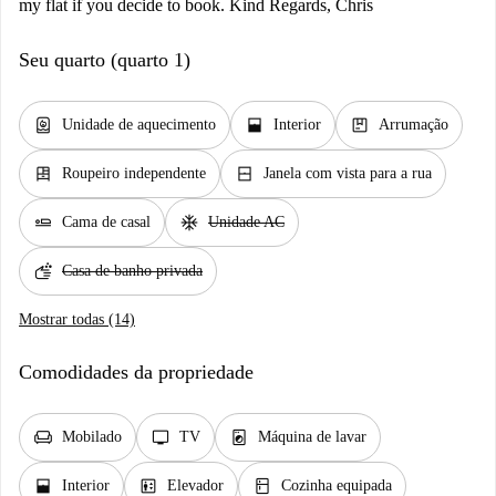
my flat if you decide to book. Kind Regards, Chris
Seu quarto (quarto 1)
water_heater
window_open
package
Unidade de aquecimento
Interior
Arrumação
dresser
window_closed
Roupeiro independente
Janela com vista para a rua
airline_seat_flat
ac_unit
Cama de casal
Unidade AC
soap
Casa de banho privada
Mostrar todas (14)
Comodidades da propriedade
chair
tv
local_laundry_service
Mobilado
TV
Máquina de lavar
window_open
elevator
kitchen
Interior
Elevador
Cozinha equipada