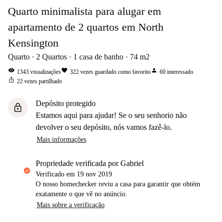
Quarto minimalista para alugar em
apartamento de 2 quartos em North
Kensington
Quarto
2
Quartos
1
casa de banho
74
m2
visibility
favorite
person
1343
visualizações
322
vezes guardado como favorito
60
interessado
ios_share
22
vezes partilhado
Depósito protegido
lock
Estamos aqui para ajudar! Se o seu senhorio não
devolver o seu depósito, nós vamos fazê-lo.
Mais informações
propriedade verificada por Gabriel
Verificado em
19 nov 2019
O nosso homechecker reviu a casa para garantir que obtém
exatamente o que vê no anúncio.
Mais sobre a verificação