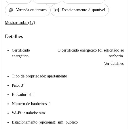
balcony
garage
Varanda ou terraço
Estacionamento disponível
Mostrar todas (17)
Detalhes
Certificado
O certificado energético foi solicitado ao
energético
senhorio.
Ver detalhes
Tipo de propriedade: apartamento
Piso: 3º
Elevador: sim
Número de banheiros: 1
Wi-Fi instalado: sim
Estacionamento (opcional): sim, público