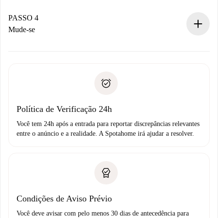
Se aceita, faremos a cobrança e conectaremos você ao
proprietário.
PASSO 4
Se recusada: não cobraremos nada e ofereceremos
Mude-se
alternativas.
Combine os detalhes da chegada com o proprietário,
Documentos necessários para “
Spotahome plus
”.
entrega das chaves, etc.
Documento de identidade ou Passaporte
A Spotahome só transferirá o primeiro pagamento se você
Comprovante de solvência
não comunicar nenhum problema.
Débito direto bancário
Política de Verificação 24h
Você tem 24h após a entrada para reportar discrepâncias relevantes
entre o anúncio e a realidade. A Spotahome irá ajudar a resolver.
Condições de Aviso Prévio
Você deve avisar com pelo menos 30 dias de antecedência para