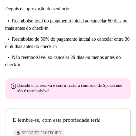
do centro da cidade. Conveniência ao máximo.
Depois da aprovação do senhorio:
Reembolso total do pagamento inicial
ao cancelar 60 dias ou
mais antes do check-in
Reembolso de 50% do pagamento inicial
ao cancelar entre 30
e 59 dias antes do check-in
Não reembolsável
ao cancelar 29 dias ou menos antes do
check-in
error
Quando uma reserva é confirmada, a comissão da Spotahome
não é reembolsável
E lembre-se, com esta propriedade terá:
lock
DEPÓSITO PROTEGIDO