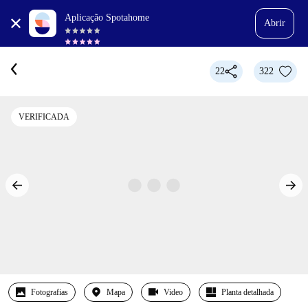
Aplicação Spotahome
Abrir
22
322
VERIFICADA
Fotografias
Mapa
Video
Planta detalhada