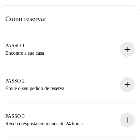
Como reservar
PASSO 1
Encontre a sua casa
Processo de reserva 100% online.
Casas e Proprietários verificados.
Você tem todas as informações necessárias
PASSO 2
antecipadamente.
Envie o seu pedido de reserva
Envie detalhes básicos do seu perfil e método de
pagamento.
Não cobramos nada até que o proprietário confirme.
PASSO 3
Receba resposta em menos de 24 horas
O proprietário tem até 24 horas para confirmar.