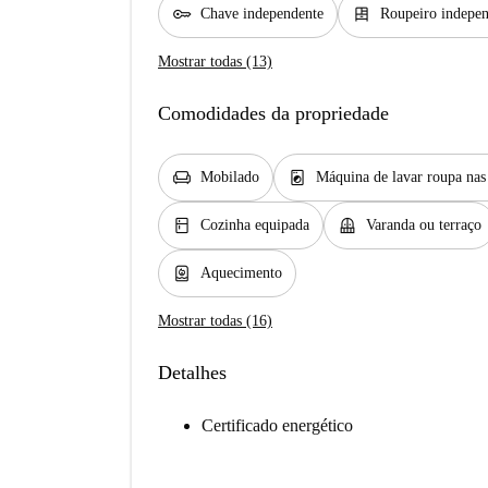
key
dresser
Chave independente
Roupeiro indepe
Mostrar todas (13)
Comodidades da propriedade
chair
local_laundry_service
Mobilado
Máquina de lavar roupa na
kitchen
balcony
Cozinha equipada
Varanda ou terraço
water_heater
Aquecimento
Mostrar todas (16)
Detalhes
Certificado energético