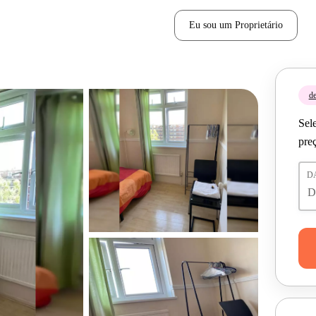
Eu sou um Proprietário
de
Sele
pre
D