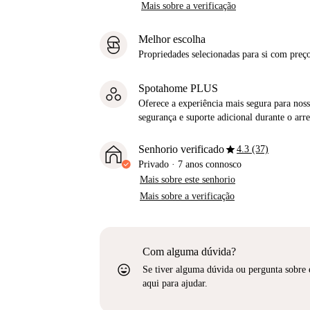
Mais sobre a verificação
Melhor escolha
Propriedades selecionadas para si com preço
Spotahome PLUS
Oferece a experiência mais segura para noss
segurança e suporte adicional durante o ar
star
Senhorio verificado
4.3 (37)
Privado
·
7 anos
connosco
Mais sobre este senhorio
Mais sobre a verificação
Com alguma dúvida?
sentiment_very_satisfied
Se tiver alguma dúvida ou pergunta sobre 
aqui para ajudar.