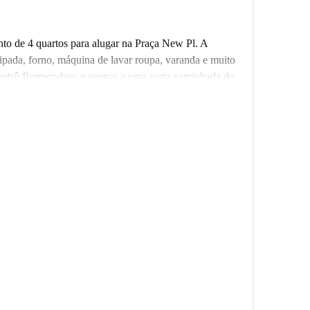
to de 4 quartos para alugar na Praça New Pl. A
ipada, forno, máquina de lavar roupa, varanda e muito
e metrô Bermondsey e apenas a uma curta caminhada do