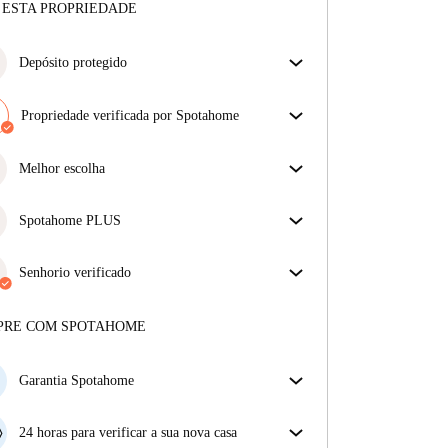
 ESTA PROPRIEDADE
Depósito protegido
Estamos aqui para ajudar! Se o seu senhorio não
devolver o seu depósito, nós vamos fazê-lo.
Propriedade verificada por Spotahome
Mais informações
A nossa equipa revisou a casa para assegurar que
obténs exatamente o que vês no anúncio.
Melhor escolha
Mais sobre a verificação
Propriedades selecionadas para si com preços
fantásticos, disponibilidade e qualidade de topo.
Spotahome PLUS
Oferece a experiência mais segura para nossos
inquilinos ao fornecer acesso aos mais altos padrões
Senhorio verificado
de segurança e suporte adicional durante o
Privado
·
7 anos
connosco
arrendamento.
Ver mais
Mais sobre este senhorio
PRE COM SPOTAHOME
Mais sobre a verificação
Garantia Spotahome
Se o proprietário cancelar a sua reserva com pouca
antecedência, nós iremos A) pagar um hotel e ajudá-
24 horas para verificar a sua nova casa