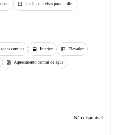
window_closed
ndente
Janela com vista para jardim
window_open
elevator
s zonas comuns
Interior
Elevador
water_heater
Aquecimento central de água
Não disponível