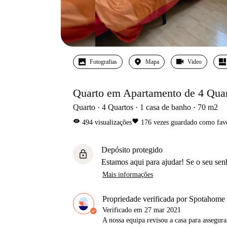
Fotografias
Mapa
Video
Quarto em Apartamento de 4 Qua
Quarto
4
Quartos
1
casa de banho
70
m2
visibility
favorite
494
visualizações
176
vezes guardado como fav
Depósito protegido
lock
Estamos aqui para ajudar! Se o seu sen
Mais informações
Propriedade verificada por Spotahome
Verificado em
27 mar 2021
A nossa equipa revisou a casa para assegur