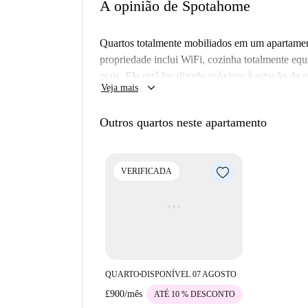
A opinião de Spotahome
Quartos totalmente mobiliados em um apartamen
propriedade inclui WiFi, cozinha totalmente equ
mais. Ele está localizado próximo à estação d
keyboard_arrow_down
Veja mais
rio Tâmisa.
Outros quartos neste apartamento
VERIFICADA
QUARTO
DISPONÍVEL 07 AGOSTO
■
£900
/
mês
ATÉ 10 % DESCONTO