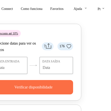
keyboard_arrow_down
keyboard_arrow_down
Connect
Como funciona
Favoritos
Ajuda
Pt
sconto até 10%
cione datas para ver os
7
176
ços
ATA ENTRADA
DATA SAÍDA
Verificar disponibilidade