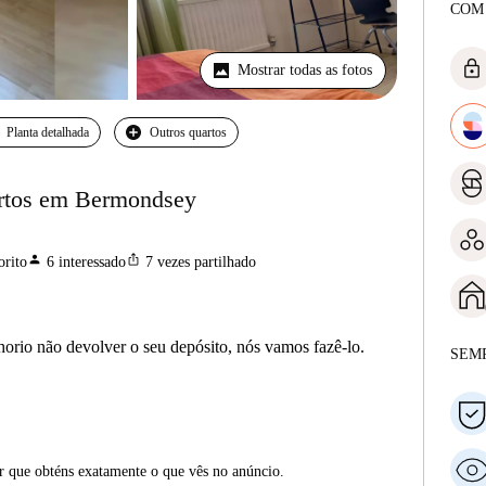
COM
lock
Mostrar todas as fotos
Planta detalhada
Outros quartos
rtos em Bermondsey
person
ios_share
orito
6
interessado
7
vezes partilhado
horio não devolver o seu depósito, nós vamos fazê-lo.
SEM
ar que obténs exatamente o que vês no anúncio.