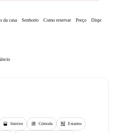
s da casa
Senhorio
Como reservar
Preço
Disponibilidades
núncio
window_open
dresser
shelves
Interior
Cómoda
Estantes