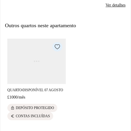
Ver detalhes
Outros quartos neste apartamento
QUARTO
DISPONÍVEL 07 AGOSTO
■
£1000
/
mês
lock
DEPÓSITO PROTEGIDO
euro
CONTAS INCLUÍDAS