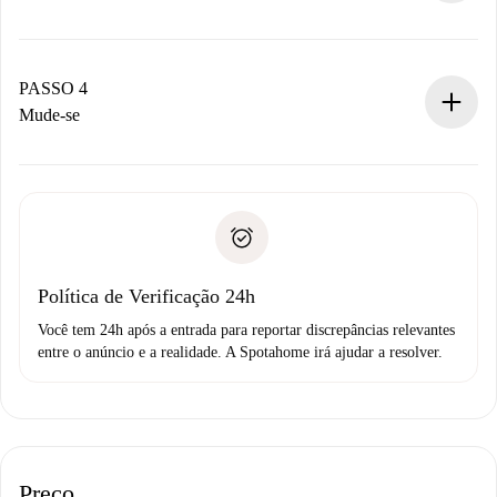
O proprietário tem até 24 horas para confirmar.
Se aceita, faremos a cobrança e conectaremos você ao
proprietário.
PASSO 4
Se recusada: não cobraremos nada e ofereceremos
Mude-se
alternativas.
Combine os detalhes da chegada com o proprietário,
Documentos necessários para “
Spotahome plus
”.
entrega das chaves, etc.
Documento de identidade ou Passaporte
A Spotahome só transferirá o primeiro pagamento se você
Comprovante de solvência
não comunicar nenhum problema.
Débito direto bancário
Política de Verificação 24h
Você tem 24h após a entrada para reportar discrepâncias relevantes
entre o anúncio e a realidade. A Spotahome irá ajudar a resolver.
Preço