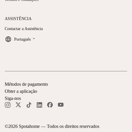
ASSISTÊNCIA
Contactar a Assistência
keyboard_arrow_down
Português
Métodos de pagamento
Obter a aplicação
Siga-nos
©
2026
Spotahome —
Todos os direitos reservados