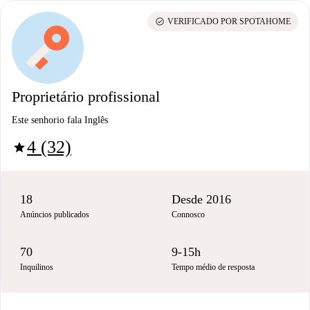
check_circle
VERIFICADO POR SPOTAHOME
Proprietário profissional
Este senhorio fala Inglês
4 (32)
star
18
Desde 2016
Anúncios publicados
Connosco
70
9-15h
Inquilinos
Tempo médio de resposta