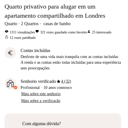
Quarto privativo para alugar em um
apartamento compartilhado em Londres
Quarto
2
Quartos
casas de banho
visibility
favorite
person
1311
visualizações
321
vezes guardado como favorito
25
interessado
ios_share
12
vezes partilhado
Contas incluídas
euro
Desfrute de uma vida mais tranquila com as contas incluídas.
A renda e as contas estão todas incluídas para uma experiência
sem preocupações
star
Senhorio verificado
4 (32)
Profissional
·
10 anos
connosco
Mais sobre este senhorio
Mais sobre a verificação
Com alguma dúvida?