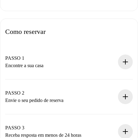
Como reservar
PASSO 1
Encontre a sua casa
Processo de reserva 100% online.
Casas e Proprietários verificados.
Você tem todas as informações necessárias
PASSO 2
antecipadamente.
Envie o seu pedido de reserva
Envie detalhes básicos do seu perfil e método de
pagamento.
Não cobramos nada até que o proprietário confirme.
PASSO 3
Receba resposta em menos de 24 horas