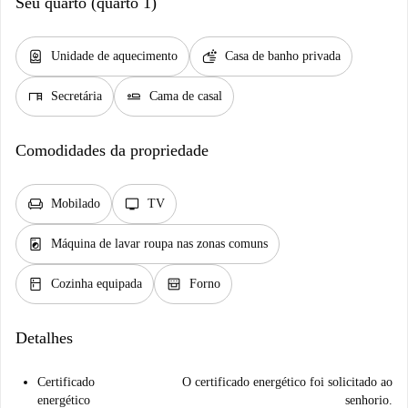
Seu quarto (quarto 1)
water_heater
soap
Unidade de aquecimento
Casa de banho privada
desk
airline_seat_flat
Secretária
Cama de casal
Comodidades da propriedade
chair
tv
Mobilado
TV
local_laundry_service
Máquina de lavar roupa nas zonas comuns
kitchen
oven_gen
Cozinha equipada
Forno
Detalhes
Certificado
O certificado energético foi solicitado ao
energético
senhorio.