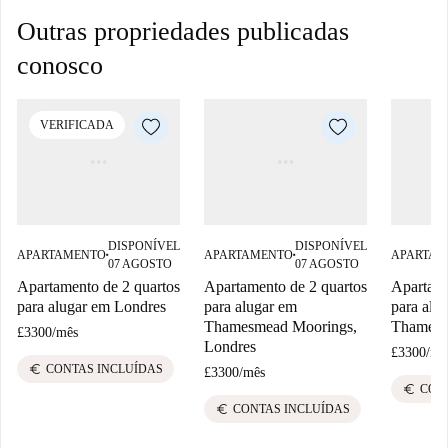
Outras propriedades publicadas
conosco
VERIFICADA
DISPONÍVEL
DISPONÍVEL
APARTAMENTO
APARTAMENTO
APARTAM
■
■
07 AGOSTO
07 AGOSTO
Apartamento de 2 quartos
Apartamento de 2 quartos
Apartame
para alugar em Londres
para alugar em
para alu
Thamesmead Moorings,
Thamesm
£3300
/
mês
Londres
£3300
/
mê
euro
CONTAS INCLUÍDAS
£3300
/
mês
euro
CON
euro
CONTAS INCLUÍDAS