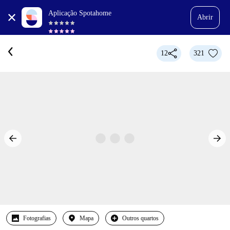
Aplicação Spotahome
Abrir
12
321
Fotografias
Mapa
Outros quartos