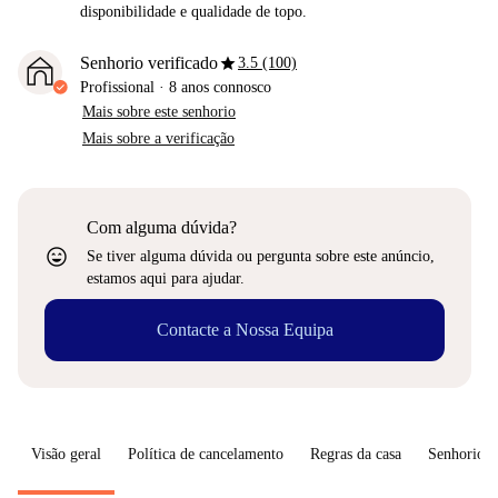
disponibilidade e qualidade de topo.
star
Senhorio verificado
3.5 (100)
Profissional
·
8 anos
connosco
Mais sobre este senhorio
Mais sobre a verificação
Com alguma dúvida?
sentiment_very_satisfied
Se tiver alguma dúvida ou pergunta sobre este anúncio,
estamos aqui para ajudar.
Contacte a Nossa Equipa
Visão geral
Política de cancelamento
Regras da casa
Senhorio