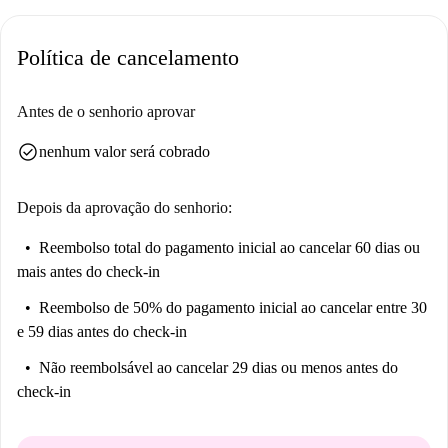
Situado na vibrante área de Londres, você encontrará diversas opções
gastronômicas nas proximidades, como o Painting Place e o Plush Real
Política de cancelamento
Authentic Caribbean Food. Além disso, o Asda Market é de fácil acesso
para suas compras. Experimente um bairro animado e acessível no
coração de Londres.
Antes de o senhorio aprovar
check_circle
nenhum valor será cobrado
Depois da aprovação do senhorio:
Reembolso total do pagamento inicial
ao cancelar 60 dias ou
mais antes do check-in
Reembolso de 50% do pagamento inicial
ao cancelar entre 30
e 59 dias antes do check-in
Não reembolsável
ao cancelar 29 dias ou menos antes do
check-in