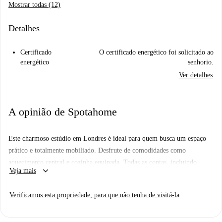
Mostrar todas (12)
Detalhes
Certificado
O certificado energético foi solicitado ao
energético
senhorio.
Ver detalhes
A opinião de Spotahome
Este charmoso estúdio em Londres é ideal para quem busca um espaço
prático e totalmente mobiliado. Desfrute de comodidades como
aquecimento central e cozinha equipada. Todas as contas, incluindo
keyboard_arrow_down
Veja mais
eletricidade, água, gás e Wi-Fi, estão incluídas no aluguel. Observe que
não é permitido fumar, mas animais de estimação são bem-vindos! O
Verificamos esta propriedade, para que não tenha de visitá-la
imóvel foi verificado pessoalmente por um homechecker da Spotahome
para sua tranquilidade.