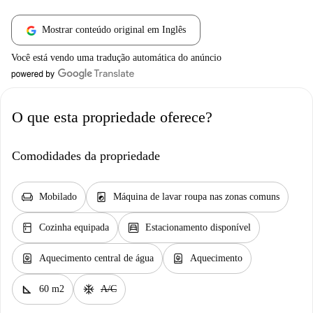
Mostrar conteúdo original em Inglês
Você está vendo uma tradução automática do anúncio
O que esta propriedade oferece?
Comodidades da propriedade
chair
local_laundry_service
Mobilado
Máquina de lavar roupa nas zonas comuns
kitchen
garage
Cozinha equipada
Estacionamento disponível
water_heater
water_heater
Aquecimento central de água
Aquecimento
square_foot
ac_unit
60 m2
A/C