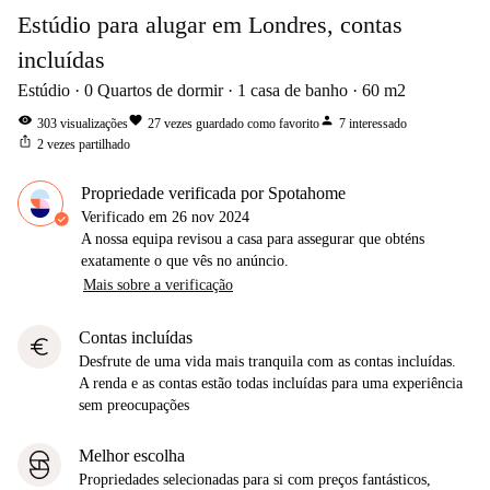
Estúdio para alugar em Londres, contas
incluídas
Estúdio
0
Quartos de dormir
1
casa de banho
60
m2
visibility
favorite
person
303
visualizações
27
vezes guardado como favorito
7
interessado
ios_share
2
vezes partilhado
Propriedade verificada por Spotahome
Verificado em
26 nov 2024
A nossa equipa revisou a casa para assegurar que obténs
exatamente o que vês no anúncio.
Mais sobre a verificação
Contas incluídas
euro
Desfrute de uma vida mais tranquila com as contas incluídas.
A renda e as contas estão todas incluídas para uma experiência
sem preocupações
Melhor escolha
Propriedades selecionadas para si com preços fantásticos,