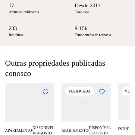
17
Desde 2017
Anúncios publicados
Connosco
233
9-15h
Inquilinos
Tempo médio de resposta
Outras propriedades publicadas
conosco
VERIFICADA
VERI
DISPONÍVEL
DISPONÍVEL
ESTÚDIO
■
APARTAMENTO
APARTAMENTO
■
■
10 AGOSTO
10 AGOSTO