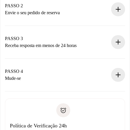
Você tem todas as informações necessárias
PASSO 2
antecipadamente.
Envie o seu pedido de reserva
Envie detalhes básicos do seu perfil e método de
pagamento.
Não cobramos nada até que o proprietário confirme.
PASSO 3
Receba resposta em menos de 24 horas
O proprietário tem até 24 horas para confirmar.
Se aceita, faremos a cobrança e conectaremos você ao
proprietário.
PASSO 4
Se recusada: não cobraremos nada e ofereceremos
Mude-se
alternativas.
Combine os detalhes da chegada com o proprietário,
Documentos necessários para “
Spotahome plus
”.
entrega das chaves, etc.
Documento de identidade ou Passaporte
A Spotahome só transferirá o primeiro pagamento se você
Comprovante de solvência
não comunicar nenhum problema.
Débito direto bancário
Política de Verificação 24h