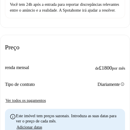
Você tem 24h após a entrada para reportar discrepâncias relevantes
entre o anúncio e a realidade. A Spotahome irá ajudar a resolver.
Preço
renda mensal
£1800
de
por mês
info
Tipo de contrato
Diariamente
Ver todos os pagamentos
info
Este imóvel tem preços sazonais. Introduza as suas datas para
ver o preço de cada mês.
Adicionar datas