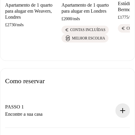
Estúdio 
Apartamento de 1 quarto
Apartamento de 1 quarto
Bermond
para alugar em Weavers,
para alugar em Londres
Londres
£1775
/
mê
£2000
/
mês
£2730
/
mês
euro
CON
euro
CONTAS INCLUÍDAS
MELHOR ESCOLHA
Como reservar
PASSO 1
Encontre a sua casa
Processo de reserva 100% online.
Casas e Proprietários verificados.