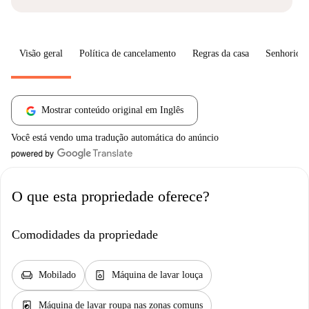
Visão geral
Política de cancelamento
Regras da casa
Senhorio
Mostrar conteúdo original em Inglês
Você está vendo uma tradução automática do anúncio
O que esta propriedade oferece?
Comodidades da propriedade
chair
dishwasher_gen
Mobilado
Máquina de lavar louça
local_laundry_service
Máquina de lavar roupa nas zonas comuns