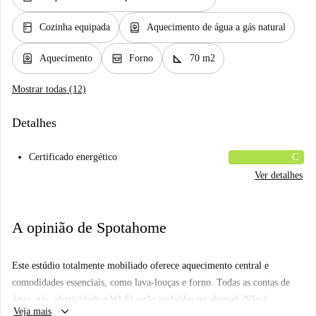
kitchen
water_heater
Cozinha equipada
Aquecimento de água a gás natural
water_heater
oven_gen
square_foot
Aquecimento
Forno
70 m2
Mostrar todas (12)
Detalhes
Certificado energético
C
Ver detalhes
A opinião de Spotahome
Este estúdio totalmente mobiliado oferece aquecimento central e
comodidades essenciais, como lava-louças e forno. Todas as contas de
água, gás, eletricidade e Wi-Fi estão incluídas no aluguel. Não é
keyboard_arrow_down
Veja mais