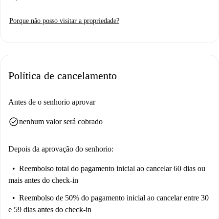
permitido fumar nem animais de estimação. Embora este estúdio não
tenha sido verificado pessoalmente por um homechecker da Spotahome,
Porque não posso visitar a propriedade?
todos os proprietários da Spotahome passam por processos completos de
verificação.
Localizado em Londres WC2B, este estúdio está cercado por atrações
importantes como High Holborn, Assignment Writing Ace e Great Queen
Política de cancelamento
Street, todas a uma curta distância a pé. Outros locais próximos incluem
o Museu da Maçonaria e o Neal's Yard, ideal para quem explora os
vibrantes pontos turísticos da cidade.
Antes de o senhorio aprovar
check_circle
nenhum valor será cobrado
Depois da aprovação do senhorio:
Reembolso total do pagamento inicial
ao cancelar 60 dias ou
mais antes do check-in
Reembolso de 50% do pagamento inicial
ao cancelar entre 30
e 59 dias antes do check-in