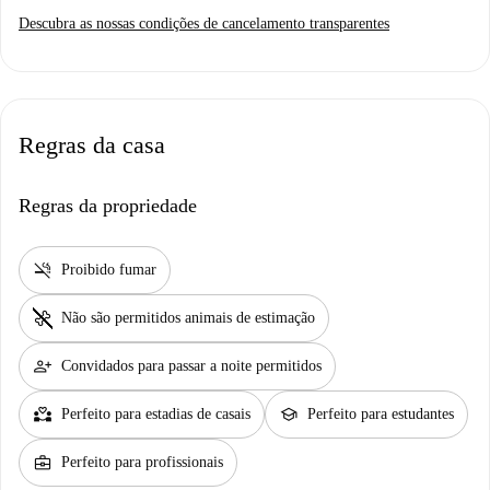
Descubra as nossas condições de cancelamento transparentes
Regras da casa
Regras da propriedade
smoke_free
Proibido fumar
pet_supplies
Não são permitidos animais de estimação
person_add
Convidados para passar a noite permitidos
partner_heart
school
Perfeito para estadias de casais
Perfeito para estudantes
business_center
Perfeito para profissionais