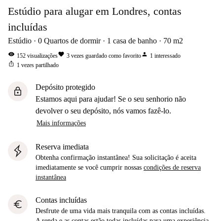
Estúdio para alugar em Londres, contas
incluídas
Estúdio
0
Quartos de dormir
1
casa de banho
70
m2
visibility
favorite
person
152
visualizações
3
vezes guardado como favorito
1
interessado
ios_share
1
vezes partilhado
Depósito protegido
lock
Estamos aqui para ajudar! Se o seu senhorio não
devolver o seu depósito, nós vamos fazê-lo.
Mais informações
Reserva imediata
Obtenha confirmação instantânea! Sua solicitação é aceita
imediatamente se você cumprir nossas
condições de reserva
instantânea
Contas incluídas
euro
Desfrute de uma vida mais tranquila com as contas incluídas.
A renda e as contas estão todas incluídas para uma experiência