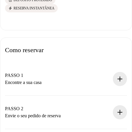
lock
DEPÓSITO PROTEGIDO
electric_bolt
RESERVA INSTANTÂNEA
Como reservar
PASSO 1
Encontre a sua casa
Processo de reserva 100% online.
Casas e Proprietários verificados.
Você tem todas as informações necessárias
PASSO 2
antecipadamente.
Envie o seu pedido de reserva
Envie detalhes básicos do seu perfil e método de