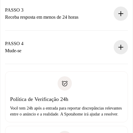
pagamento.
Não cobramos nada até que o proprietário confirme.
PASSO 3
Receba resposta em menos de 24 horas
O proprietário tem até 24 horas para confirmar.
Se aceita, faremos a cobrança e conectaremos você ao
proprietário.
PASSO 4
Se recusada: não cobraremos nada e ofereceremos
Mude-se
alternativas.
Combine os detalhes da chegada com o proprietário,
Documentos necessários para “
Spotahome plus
”.
entrega das chaves, etc.
Documento de identidade ou Passaporte
A Spotahome só transferirá o primeiro pagamento se você
Comprovante de solvência
não comunicar nenhum problema.
Débito direto bancário
Política de Verificação 24h
Você tem 24h após a entrada para reportar discrepâncias relevantes
entre o anúncio e a realidade. A Spotahome irá ajudar a resolver.