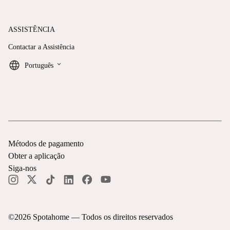
ASSISTÊNCIA
Contactar a Assistência
keyboard_arrow_down
Português
Métodos de pagamento
Obter a aplicação
Siga-nos
©
2026
Spotahome —
Todos os direitos reservados