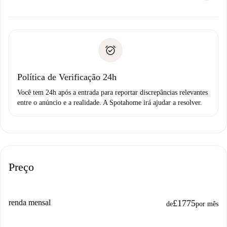
alternativas.
Combine os detalhes da chegada com o proprietário,
Documentos necessários para “
Spotahome plus
”.
entrega das chaves, etc.
Documento de identidade ou Passaporte
A Spotahome só transferirá o primeiro pagamento se você
Comprovante de solvência
não comunicar nenhum problema.
Débito direto bancário
Política de Verificação 24h
Você tem 24h após a entrada para reportar discrepâncias relevantes
entre o anúncio e a realidade. A Spotahome irá ajudar a resolver.
Preço
renda mensal
£1775
de
por mês