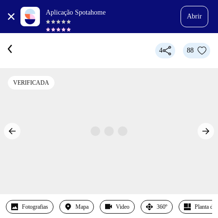
Aplicação Spotahome
Abrir
4
88
VERIFICADA
Fotografias
Mapa
Video
360º
Planta det