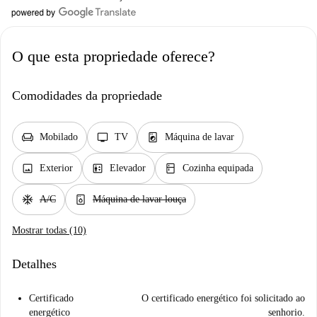
O que esta propriedade oferece?
Comodidades da propriedade
chair
tv
local_laundry_service
Mobilado
TV
Máquina de lavar
image
elevator
kitchen
Exterior
Elevador
Cozinha equipada
ac_unit
dishwasher_gen
A/C
Máquina de lavar louça
Mostrar todas (10)
Detalhes
Certificado
O certificado energético foi solicitado ao
energético
senhorio.