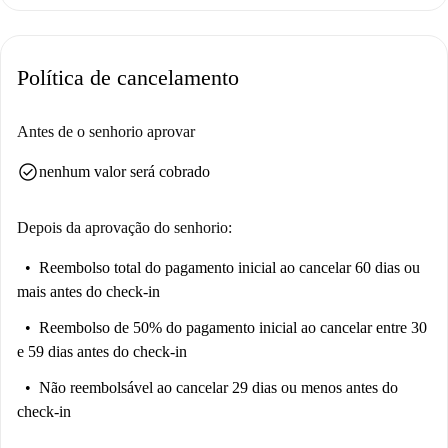
Sinta-se confortável - esta casa é super confortável.
Admire o piso de madeira - tão elegante.
Política de cancelamento
Mas você precisa saber disso...
O apartamento não tem forno, mas é uma ótima desculpa para sair e
experimentar novos restaurantes.
Antes de o senhorio aprovar
Seu verificador de casa, Kamil, disse:
check_circle
nenhum valor será cobrado
“Eu amo esta propriedade. É um estúdio bonito e aconchegante.”
Ajude-me a decidir...
Depois da aprovação do senhorio:
Este é um adorável estúdio no 1º andar na St. James's Road, em Londres.
Reembolso total do pagamento inicial
ao cancelar 60 dias ou
É funcional, mas estiloso — e tem tudo o que é essencial.
mais antes do check-in
Reembolso de 50% do pagamento inicial
ao cancelar entre 30
e 59 dias antes do check-in
Não reembolsável
ao cancelar 29 dias ou menos antes do
check-in