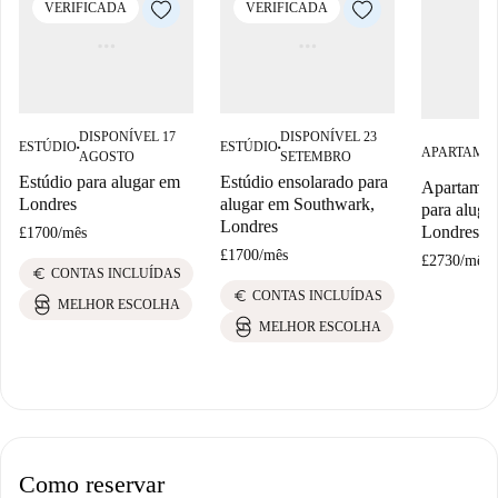
VERIFICADA
VERIFICADA
DISPONÍVEL 17
DISPONÍVEL 23
ESTÚDIO
ESTÚDIO
■
■
APARTAME
AGOSTO
SETEMBRO
Estúdio para alugar em
Estúdio ensolarado para
Apartament
Londres
alugar em Southwark,
para aluga
Londres
Londres
£1700
/
mês
£1700
/
mês
£2730
/
mês
euro
CONTAS INCLUÍDAS
euro
CONTAS INCLUÍDAS
MELHOR ESCOLHA
MELHOR ESCOLHA
Como reservar