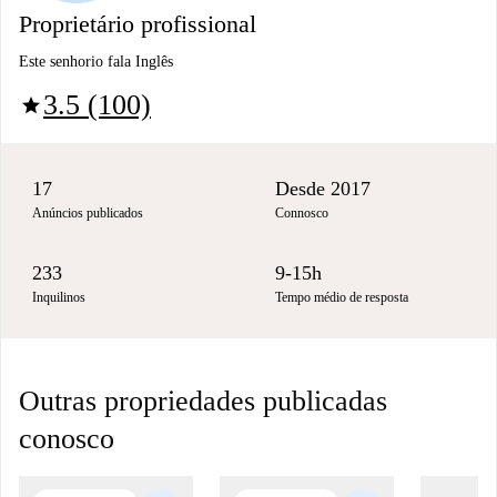
Proprietário profissional
Este senhorio fala Inglês
3.5 (100)
star
17
Desde 2017
Anúncios publicados
Connosco
233
9-15h
Inquilinos
Tempo médio de resposta
Outras propriedades publicadas
conosco