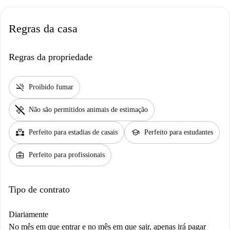
Regras da casa
Regras da propriedade
smoke_free
Proibido fumar
pet_supplies
Não são permitidos animais de estimação
partner_heart
school
Perfeito para estadias de casais
Perfeito para estudantes
business_center
Perfeito para profissionais
Tipo de contrato
Diariamente
No mês em que entrar e no mês em que sair, apenas irá pagar