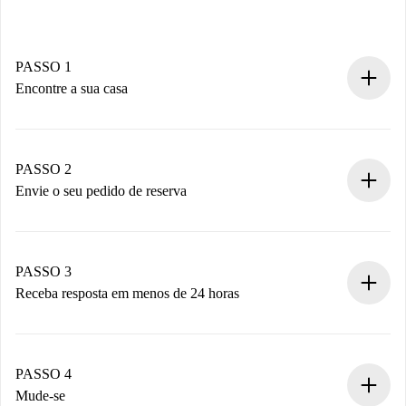
PASSO 1
Encontre a sua casa
Processo de reserva 100% online.
Casas e Proprietários verificados.
Você tem todas as informações necessárias
PASSO 2
antecipadamente.
Envie o seu pedido de reserva
Envie detalhes básicos do seu perfil e método de
pagamento.
Não cobramos nada até que o proprietário confirme.
PASSO 3
Receba resposta em menos de 24 horas
O proprietário tem até 24 horas para confirmar.
Se aceita, faremos a cobrança e conectaremos você ao
proprietário.
PASSO 4
Se recusada: não cobraremos nada e ofereceremos
Mude-se