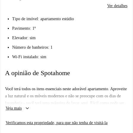
Ver detalhes
Tipo de imóvel: apartamento estúdio
Pavimento: 1º
Elevador: sim
Número de banheiros: 1
Wi-Fi instalado: sim
A opinião de Spotahome
Você terá todos os itens essenciais neste adorável apartamento. Aproveite
a luz natural e os móveis modernos e não se preocupe com os dias de
lavanderia - você terá uma máquina de lavar aqui. Fácil como pode ser.
keyboard_arrow_down
Veja mais
Achamos que este é o local ideal para quem procura uma casa simples,
mas adorável na cidade.
Verificamos esta propriedade, para que não tenha de visitá-la
Seus 3 principais motivos para morar aqui: