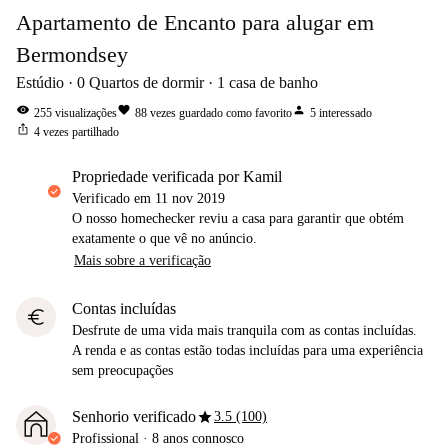
Apartamento de Encanto para alugar em
Bermondsey
Estúdio
0
Quartos de dormir
1
casa de banho
visibility
favorite
person
255
visualizações
88
vezes guardado como favorito
5
interessado
ios_share
4
vezes partilhado
propriedade verificada por Kamil
Verificado em
11 nov 2019
O nosso homechecker reviu a casa para garantir que obtém
exatamente o que vê no anúncio.
Mais sobre a verificação
Contas incluídas
euro
Desfrute de uma vida mais tranquila com as contas incluídas.
A renda e as contas estão todas incluídas para uma experiência
sem preocupações
star
Senhorio verificado
3.5 (100)
Profissional
·
8 anos
connosco