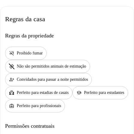
Regras da casa
Regras da propriedade
smoke_free
Proibido fumar
pet_supplies
Não são permitidos animais de estimação
person_add
Convidados para passar a noite permitidos
partner_heart
school
Perfeito para estadias de casais
Perfeito para estudantes
business_center
Perfeito para profissionais
Permissões contratuais