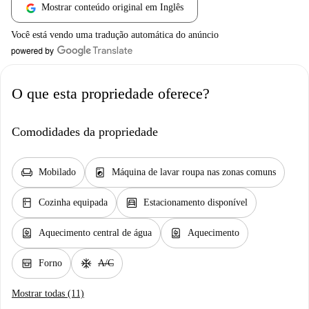
Mostrar conteúdo original em Inglês
Você está vendo uma tradução automática do anúncio
O que esta propriedade oferece?
Comodidades da propriedade
chair
local_laundry_service
Mobilado
Máquina de lavar roupa nas zonas comuns
kitchen
garage
Cozinha equipada
Estacionamento disponível
water_heater
water_heater
Aquecimento central de água
Aquecimento
oven_gen
ac_unit
Forno
A/C
Mostrar todas (11)