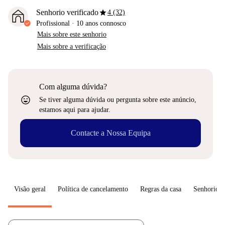
star
Senhorio verificado
4 (32)
Profissional
·
10 anos
connosco
Mais sobre este senhorio
Mais sobre a verificação
Com alguma dúvida?
sentiment_very_satisfied
Se tiver alguma dúvida ou pergunta sobre este anúncio,
estamos aqui para ajudar.
Contacte a Nossa Equipa
Visão geral
Política de cancelamento
Regras da casa
Senhorio