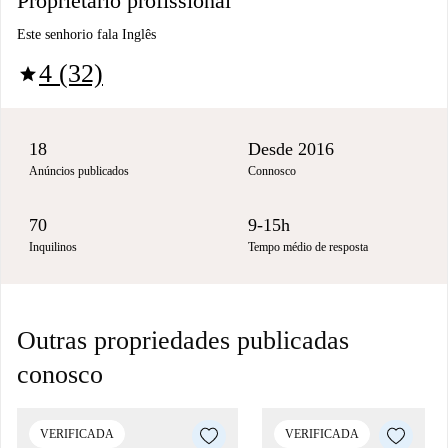
Proprietário profissional
Este senhorio fala Inglês
4 (32)
star
18
Desde 2016
Anúncios publicados
Connosco
70
9-15h
Inquilinos
Tempo médio de resposta
Outras propriedades publicadas
conosco
VERIFICADA
VERIFICADA