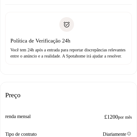
Combine os detalhes da chegada com o proprietário,
Documentos necessários para “
Spotahome plus
”.
entrega das chaves, etc.
Documento de identidade ou Passaporte
A Spotahome só transferirá o primeiro pagamento se você
Comprovante de solvência
não comunicar nenhum problema.
Débito direto bancário
Política de Verificação 24h
Você tem 24h após a entrada para reportar discrepâncias relevantes
entre o anúncio e a realidade. A Spotahome irá ajudar a resolver.
Preço
renda mensal
£1200
por mês
info
Tipo de contrato
Diariamente