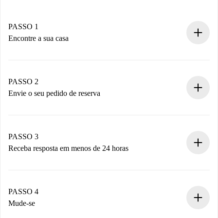
PASSO 1
Encontre a sua casa
Processo de reserva 100% online.
Casas e Proprietários verificados.
Você tem todas as informações necessárias
PASSO 2
antecipadamente.
Envie o seu pedido de reserva
Envie detalhes básicos do seu perfil e método de
pagamento.
Não cobramos nada até que o proprietário confirme.
PASSO 3
Receba resposta em menos de 24 horas
O proprietário tem até 24 horas para confirmar.
Se aceita, faremos a cobrança e conectaremos você ao
proprietário.
PASSO 4
Se recusada: não cobraremos nada e ofereceremos
Mude-se
alternativas.