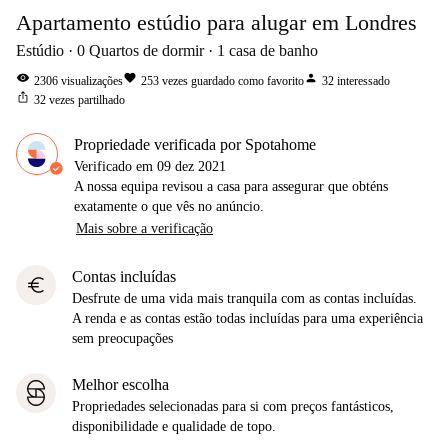
Apartamento estúdio para alugar em Londres
Estúdio
0
Quartos de dormir
1
casa de banho
visibility
favorite
person
2306
visualizações
253
vezes guardado como favorito
32
interessado
ios_share
32
vezes partilhado
Propriedade verificada por Spotahome
Verificado em
09 dez 2021
A nossa equipa revisou a casa para assegurar que obténs
exatamente o que vês no anúncio.
Mais sobre a verificação
Contas incluídas
euro
Desfrute de uma vida mais tranquila com as contas incluídas.
A renda e as contas estão todas incluídas para uma experiência
sem preocupações
Melhor escolha
Propriedades selecionadas para si com preços fantásticos,
disponibilidade e qualidade de topo.