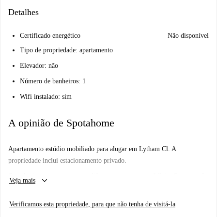
Detalhes
Certificado energético
Não disponível
Tipo de propriedade: apartamento
Elevador: não
Número de banheiros: 1
Wifi instalado: sim
A opinião de Spotahome
Apartamento estúdio mobiliado para alugar em Lytham Cl. A
propriedade inclui estacionamento privado.
O senhorio tem apartamentos diferentes no mesmo edifício. O que você
keyboard_arrow_down
Veja mais
está reservando pode ser apenas um pouco diferente em termos de
cores/decoração, no entanto, eles são do mesmo tamanho e os mesmos
Verificamos esta propriedade, para que não tenha de visitá-la
móveis e acessórios