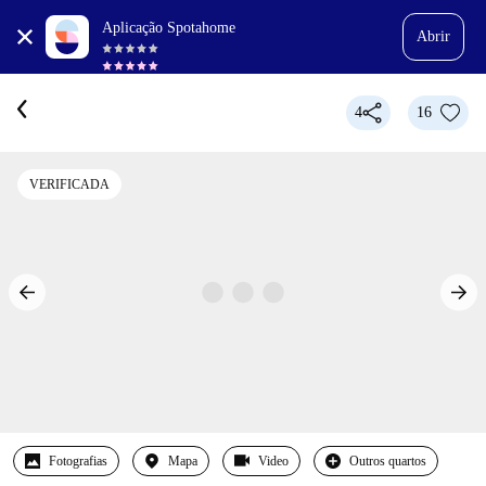
Aplicação Spotahome
Abrir
4
16
VERIFICADA
Fotografias
Mapa
Video
Outros quartos