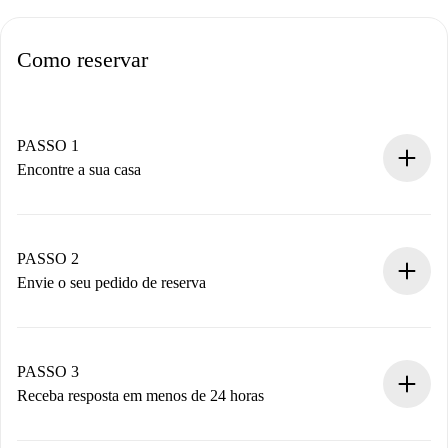
Como reservar
PASSO 1
Encontre a sua casa
Processo de reserva 100% online.
Casas e Proprietários verificados.
Você tem todas as informações necessárias
PASSO 2
antecipadamente.
Envie o seu pedido de reserva
Envie detalhes básicos do seu perfil e método de
pagamento.
Não cobramos nada até que o proprietário confirme.
PASSO 3
Receba resposta em menos de 24 horas
O proprietário tem até 24 horas para confirmar.