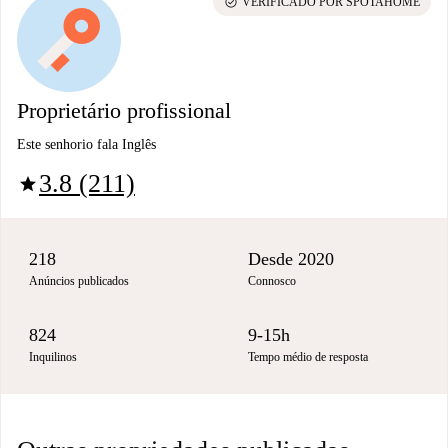
check_circle
VERIFICADO POR SPOTAHOME
Proprietário profissional
Este senhorio fala Inglês
3.8 (211)
star
218
Desde 2020
Anúncios publicados
Connosco
824
9-15h
Inquilinos
Tempo médio de resposta