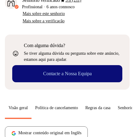
star
Senhorio verificado
3.8 (211)
Profissional
·
6 anos
connosco
Mais sobre este senhorio
Mais sobre a verificação
Com alguma dúvida?
sentiment_very_satisfied
Se tiver alguma dúvida ou pergunta sobre este anúncio,
estamos aqui para ajudar.
Contacte a Nossa Equipa
Visão geral
Política de cancelamento
Regras da casa
Senhorio
Mostrar conteúdo original em Inglês