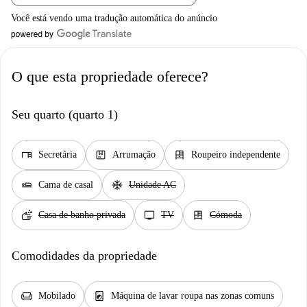
Você está vendo uma tradução automática do anúncio
O que esta propriedade oferece?
Seu quarto (quarto 1)
desk
package
dresser
Secretária
Arrumação
Roupeiro independente
airline_seat_flat
ac_unit
Cama de casal
Unidade AC
soap
tv
dresser
Casa de banho privada
TV
Cómoda
Comodidades da propriedade
chair
local_laundry_service
Mobilado
Máquina de lavar roupa nas zonas comuns