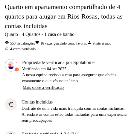
Quarto em apartamento compartilhado de 4
quartos para alugar em Ríos Rosas, todas as
contas incluídas
Quarto
4
Quartos
1
casa de banho
visibility
favorite
person
550
visualizações
16
vezes guardado como favorito
9
interessado
ios_share
4
vezes partilhado
Propriedade verificada por Spotahome
Verificado em
04 set 2025
A nossa equipa revisou a casa para assegurar que obténs
exatamente o que vês no anúncio.
Mais sobre a verificação
Contas incluídas
euro
Desfrute de uma vida mais tranquila com as contas incluídas.
A renda e as contas estão todas incluídas para uma experiência
sem preocupações