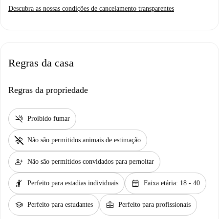
Descubra as nossas condições de cancelamento transparentes
Regras da casa
Regras da propriedade
smoke_free
Proibido fumar
pet_supplies
Não são permitidos animais de estimação
person_add
Não são permitidos convidados para pernoitar
hail
calendar_month
Perfeito para estadias individuais
Faixa etária: 18 - 40
school
business_center
Perfeito para estudantes
Perfeito para profissionais