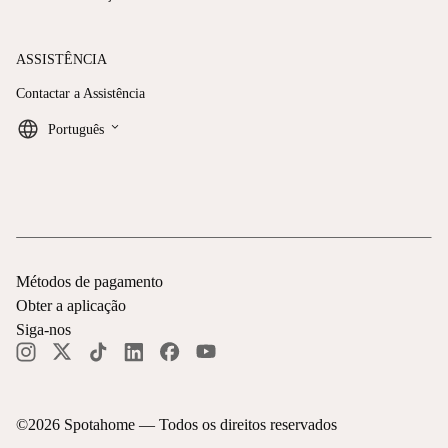
ASSISTÊNCIA
Contactar a Assistência
keyboard_arrow_down
Português
Métodos de pagamento
Obter a aplicação
Siga-nos
©
2026
Spotahome —
Todos os direitos reservados