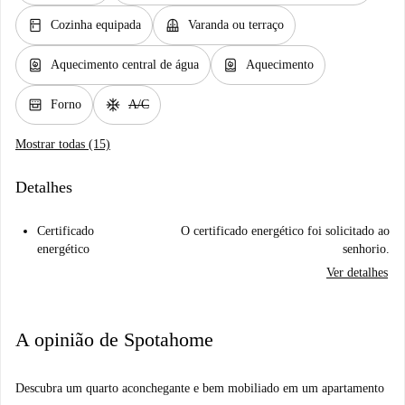
kitchen
balcony
Cozinha equipada
Varanda ou terraço
water_heater
water_heater
Aquecimento central de água
Aquecimento
oven_gen
ac_unit
Forno
A/C
Mostrar todas (15)
Detalhes
Certificado
O certificado energético foi solicitado ao
energético
senhorio.
Ver detalhes
A opinião de Spotahome
Descubra um quarto aconchegante e bem mobiliado em um apartamento