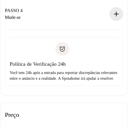
Se aceita, faremos a cobrança e conectaremos você ao
proprietário.
PASSO 4
Se recusada: não cobraremos nada e ofereceremos
Mude-se
alternativas.
Combine os detalhes da chegada com o proprietário,
Documentos necessários para “
Spotahome plus
”.
entrega das chaves, etc.
Documento de identidade ou Passaporte
A Spotahome só transferirá o primeiro pagamento se você
Comprovante de solvência
não comunicar nenhum problema.
Débito direto bancário
Política de Verificação 24h
Você tem 24h após a entrada para reportar discrepâncias relevantes
entre o anúncio e a realidade. A Spotahome irá ajudar a resolver.
Preço