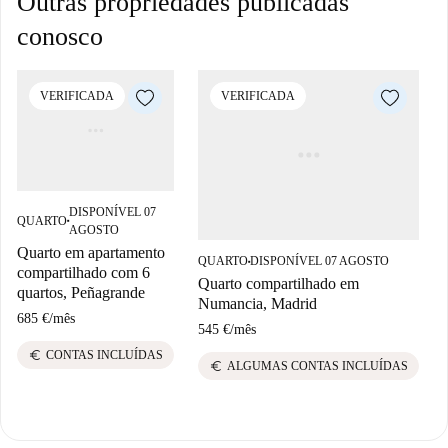
Outras propriedades publicadas
conosco
VERIFICADA
VERIFICADA
DISPONÍVEL 07
QUARTO
■
AGOSTO
Quarto em apartamento
QUARTO
DISPONÍVEL 07 AGOSTO
■
compartilhado com 6
Quarto compartilhado em
quartos, Peñagrande
Numancia, Madrid
685 €
/
mês
545 €
/
mês
euro
CONTAS INCLUÍDAS
euro
ALGUMAS CONTAS INCLUÍDAS