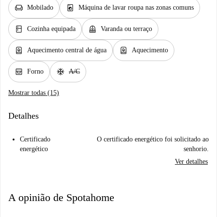
chair
local_laundry_service
Mobilado
Máquina de lavar roupa nas zonas comuns
kitchen
balcony
Cozinha equipada
Varanda ou terraço
water_heater
water_heater
Aquecimento central de água
Aquecimento
oven_gen
ac_unit
Forno
A/C
Mostrar todas (15)
Detalhes
Certificado
O certificado energético foi solicitado ao
energético
senhorio.
Ver detalhes
A opinião de Spotahome