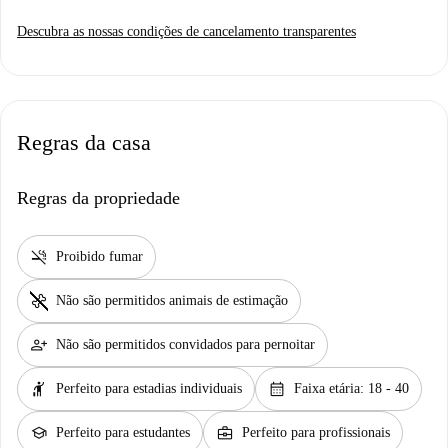
Descubra as nossas condições de cancelamento transparentes
Regras da casa
Regras da propriedade
smoke_free
Proibido fumar
pet_supplies
Não são permitidos animais de estimação
person_add
Não são permitidos convidados para pernoitar
hail
calendar_month
Perfeito para estadias individuais
Faixa etária: 18 - 40
school
business_center
Perfeito para estudantes
Perfeito para profissionais