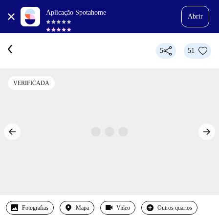
Aplicação Spotahome
Abrir
5
51
VERIFICADA
Fotografias
Mapa
Video
Outros quartos