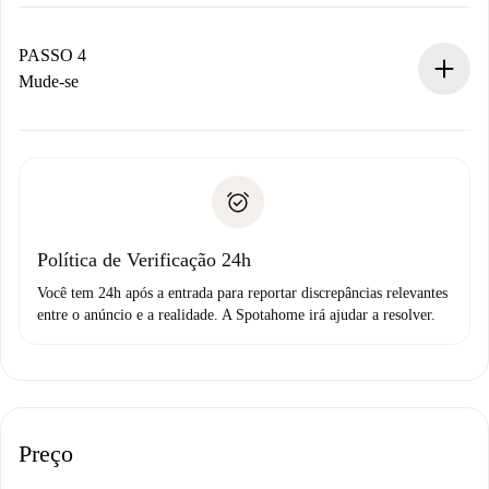
O proprietário tem até 24 horas para confirmar.
Se aceita, faremos a cobrança e conectaremos você ao
proprietário.
PASSO 4
Se recusada: não cobraremos nada e ofereceremos
Mude-se
alternativas.
Combine os detalhes da chegada com o proprietário,
Documentos necessários para “
Spotahome plus
”.
entrega das chaves, etc.
Documento de identidade ou Passaporte
A Spotahome só transferirá o primeiro pagamento se você
Comprovante de solvência
não comunicar nenhum problema.
Débito direto bancário
Política de Verificação 24h
Você tem 24h após a entrada para reportar discrepâncias relevantes
entre o anúncio e a realidade. A Spotahome irá ajudar a resolver.
Preço