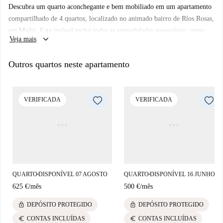
Descubra um quarto aconchegante e bem mobiliado em um apartamento
compartilhado de 4 quartos, localizado no animado bairro de Ríos Rosas,
em Madri. Este imóvel inclui todas as comodidades necessárias, como
keyboard_arrow_down
Veja mais
cozinha equipada, varanda e área de serviço compartilhada. Verificado
pela Spotahome, você pode confiar no processo de seleção do
Outros quartos neste apartamento
proprietário. Ideal para profissionais e estudantes. Observação: casais não
são permitidos no imóvel.
Ríos Rosas, cercado por uma variedade de restaurantes, enriquece sua
VERIFICADA
VERIFICADA
experiência de vida urbana. Nas proximidades, você pode desfrutar de
estabelecimentos como o Moso Sushi Bar e a Sidreria Balmori, que
oferecem diversas opções culinárias. Faça deste o seu novo lar e
aproveite tudo o que Madri tem a oferecer.
QUARTO
DISPONÍVEL 07 AGOSTO
QUARTO
DISPONÍVEL 16 JUNHO
■
■
625 €
/
mês
500 €
/
mês
lock
lock
DEPÓSITO PROTEGIDO
DEPÓSITO PROTEGIDO
euro
euro
CONTAS INCLUÍDAS
CONTAS INCLUÍDAS