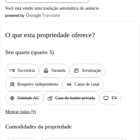
Você está vendo uma tradução automática do anúncio
O que esta propriedade oferece?
Seu quarto (quarto 3)
desk
balcony
package
Secretária
Varanda
Arrumação
dresser
airline_seat_flat
Roupeiro independente
Cama de casal
ac_unit
soap
tv
Unidade AC
Casa de banho privada
TV
Mostrar todas (9)
Comodidades da propriedade