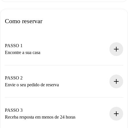
Como reservar
PASSO 1
Encontre a sua casa
Processo de reserva 100% online.
Casas e Proprietários verificados.
Você tem todas as informações necessárias
PASSO 2
antecipadamente.
Envie o seu pedido de reserva
Envie detalhes básicos do seu perfil e método de
pagamento.
Não cobramos nada até que o proprietário confirme.
PASSO 3
Receba resposta em menos de 24 horas