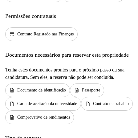
Permissões contratuais
credit_score
Contrato Registado nas Finanças
Documentos necessários para reservar esta propriedade
Tenha estes documentos prontos para o próximo passo da sua
candidatura. Sem eles, a reserva não pode ser concluída.
description
description
Documento de identificação
Passaporte
description
description
Carta de aceitação da universidade
Contrato de trabalho
description
Comprovativo de rendimentos
Tipo de contrato