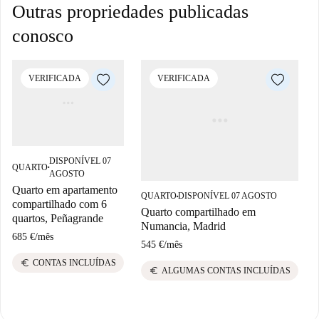
Outras propriedades publicadas
conosco
VERIFICADA
VERIFICADA
DISPONÍVEL 07
QUARTO
■
AGOSTO
Quarto em apartamento
QUARTO
DISPONÍVEL 07 AGOSTO
■
compartilhado com 6
Quarto compartilhado em
quartos, Peñagrande
Numancia, Madrid
685 €
/
mês
545 €
/
mês
euro
CONTAS INCLUÍDAS
euro
ALGUMAS CONTAS INCLUÍDAS