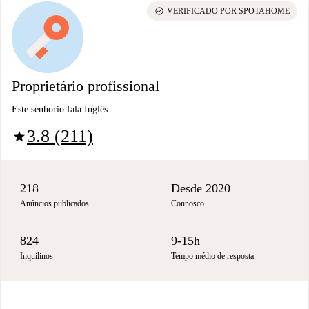
check_circle
VERIFICADO POR SPOTAHOME
Proprietário profissional
Este senhorio fala Inglês
3.8 (211)
star
218
Desde 2020
Anúncios publicados
Connosco
824
9-15h
Inquilinos
Tempo médio de resposta