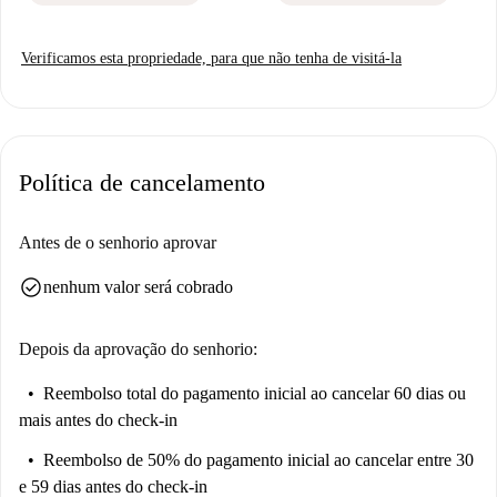
Verificamos esta propriedade, para que não tenha de visitá-la
Política de cancelamento
Antes de o senhorio aprovar
check_circle
nenhum valor será cobrado
Depois da aprovação do senhorio:
Reembolso total do pagamento inicial
ao cancelar 60 dias ou
mais antes do check-in
Reembolso de 50% do pagamento inicial
ao cancelar entre 30
e 59 dias antes do check-in