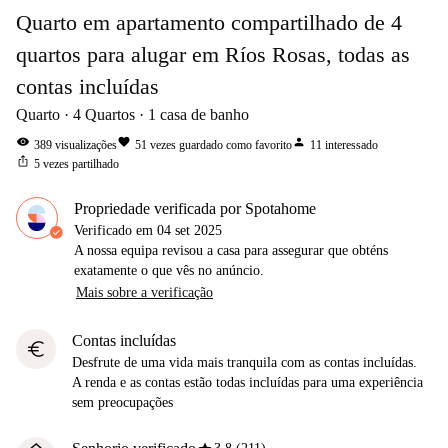
Quarto em apartamento compartilhado de 4
quartos para alugar em Ríos Rosas, todas as
contas incluídas
Quarto
4
Quartos
1
casa de banho
visibility
favorite
person
389
visualizações
51
vezes guardado como favorito
11
interessado
ios_share
5
vezes partilhado
Propriedade verificada por Spotahome
Verificado em
04 set 2025
A nossa equipa revisou a casa para assegurar que obténs
exatamente o que vês no anúncio.
Mais sobre a verificação
Contas incluídas
euro
Desfrute de uma vida mais tranquila com as contas incluídas.
A renda e as contas estão todas incluídas para uma experiência
sem preocupações