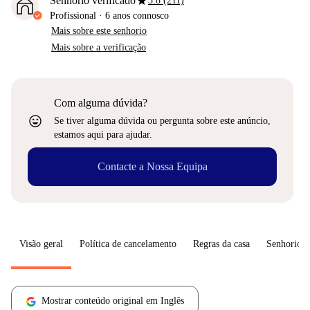
star
Senhorio verificado
3.8 (211)
Profissional
·
6 anos
connosco
Mais sobre este senhorio
Mais sobre a verificação
Com alguma dúvida?
sentiment_very_satisfied
Se tiver alguma dúvida ou pergunta sobre este anúncio,
estamos aqui para ajudar.
Contacte a Nossa Equipa
Visão geral
Política de cancelamento
Regras da casa
Senhorio
Mostrar conteúdo original em Inglês