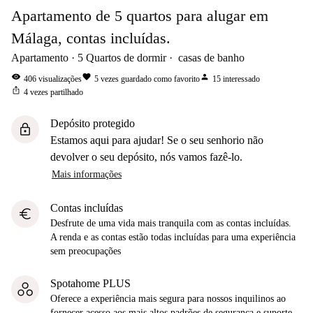
Apartamento de 5 quartos para alugar em
Málaga, contas incluídas.
Apartamento
5
Quartos de dormir
casas de banho
visibility
favorite
person
406
visualizações
5
vezes guardado como favorito
15
interessado
ios_share
4
vezes partilhado
Depósito protegido
lock
Estamos aqui para ajudar! Se o seu senhorio não
devolver o seu depósito, nós vamos fazê-lo.
Mais informações
Contas incluídas
euro
Desfrute de uma vida mais tranquila com as contas incluídas.
A renda e as contas estão todas incluídas para uma experiência
sem preocupações
Spotahome PLUS
Oferece a experiência mais segura para nossos inquilinos ao
fornecer acesso aos mais altos padrões de segurança e suporte