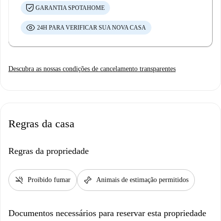
GARANTIA SPOTAHOME
24H PARA VERIFICAR SUA NOVA CASA
Descubra as nossas condições de cancelamento transparentes
Regras da casa
Regras da propriedade
smoke_free
pet_supplies
Proibido fumar
Animais de estimação permitidos
Documentos necessários para reservar esta propriedade