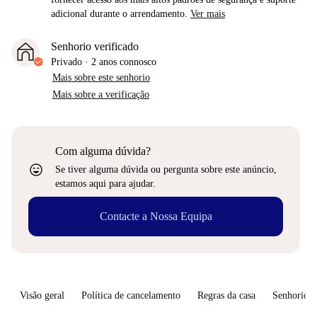
adicional durante o arrendamento.
Ver mais
Senhorio verificado
Privado
·
2 anos
connosco
Mais sobre este senhorio
Mais sobre a verificação
Com alguma dúvida?
sentiment_very_satisfied
Se tiver alguma dúvida ou pergunta sobre este anúncio,
estamos aqui para ajudar.
Contacte a Nossa Equipa
Visão geral
Política de cancelamento
Regras da casa
Senhorio