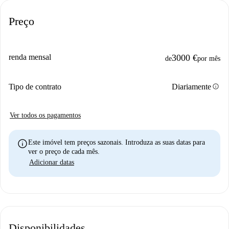
Preço
renda mensal
3000 €
de
por mês
info
Tipo de contrato
Diariamente
Ver todos os pagamentos
info
Este imóvel tem preços sazonais. Introduza as suas datas para
ver o preço de cada mês.
Adicionar datas
Disponibilidades