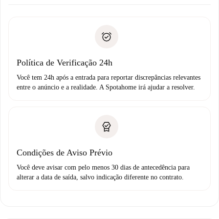
Combine os detalhes da chegada com o proprietário,
Documentos necessários para “
Spotahome plus
”.
entrega das chaves, etc.
Documento de identidade ou Passaporte
A Spotahome só transferirá o primeiro pagamento se você
Comprovante de solvência
não comunicar nenhum problema.
Débito direto bancário
Política de Verificação 24h
Você tem 24h após a entrada para reportar discrepâncias relevantes
entre o anúncio e a realidade. A Spotahome irá ajudar a resolver.
Condições de Aviso Prévio
Você deve avisar com pelo menos 30 dias de antecedência para
alterar a data de saída, salvo indicação diferente no contrato.