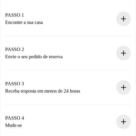
PASSO 1
Encontre a sua casa
Processo de reserva 100% online.
Casas e Proprietários verificados.
Você tem todas as informações necessárias
PASSO 2
antecipadamente.
Envie o seu pedido de reserva
Envie detalhes básicos do seu perfil e método de
pagamento.
Não cobramos nada até que o proprietário confirme.
PASSO 3
Receba resposta em menos de 24 horas
O proprietário tem até 24 horas para confirmar.
Se aceita, faremos a cobrança e conectaremos você ao
proprietário.
PASSO 4
Se recusada: não cobraremos nada e ofereceremos
Mude-se
alternativas.