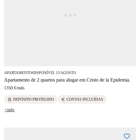
APARTAMENTO
DISPONÍVEL 13 AGOSTO
■
Apartamento de 2 quartos para alugar em Cristo de la Epidemia.
1350 €
/
mês
lock
euro
DEPÓSITO PROTEGIDO
CONTAS INCLUÍDAS
+info