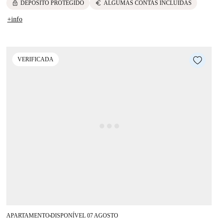
lock
euro
DEPÓSITO PROTEGIDO
ALGUMAS CONTAS INCLUÍDAS
+info
VERIFICADA
APARTAMENTO
DISPONÍVEL 07 AGOSTO
■