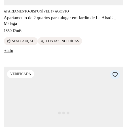
APARTAMENTO
DISPONÍVEL 17 AGOSTO
■
Apartamento de 2 quartos para alugar em Jardín de La Abadía,
Málaga
1850 €
/
mês
savings
euro
SEM CAUÇÃO
CONTAS INCLUÍDAS
+info
VERIFICADA