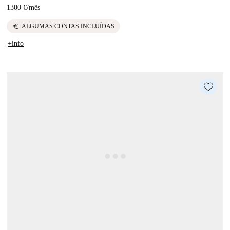
1300 €
/
mês
euro
ALGUMAS CONTAS INCLUÍDAS
+info