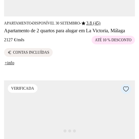
star
3.8 (45)
APARTAMENTO
DISPONÍVEL 30 SETEMBRO
■
■
Apartamento de 2 quartos para alugar em La Victoria, Málaga
2127 €
/
mês
ATÉ 10 % DESCONTO
euro
CONTAS INCLUÍDAS
+info
VERIFICADA