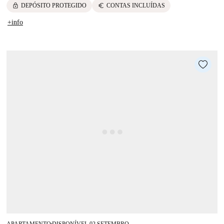
lock
euro
DEPÓSITO PROTEGIDO
CONTAS INCLUÍDAS
+info
APARTAMENTO
DISPONÍVEL 02 SETEMBRO
■