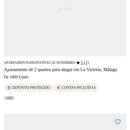
star
5 (1)
APARTAMENTO
DISPONÍVEL 02 SETEMBRO
■
■
Apartamento de 2 quartos para alugar em La Victoria, Málaga
De
1800 €
/
mês
lock
euro
DEPÓSITO PROTEGIDO
CONTAS INCLUÍDAS
+info