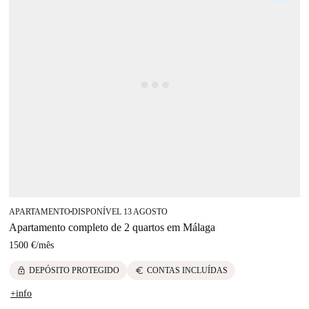
APARTAMENTO
DISPONÍVEL 13 AGOSTO
■
Apartamento completo de 2 quartos em Málaga
1500 €
/
mês
lock
euro
DEPÓSITO PROTEGIDO
CONTAS INCLUÍDAS
+info