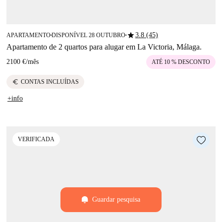
star
3.8 (45)
APARTAMENTO
DISPONÍVEL 28 OUTUBRO
■
■
Apartamento de 2 quartos para alugar em La Victoria, Málaga.
2100 €
/
mês
ATÉ 10 % DESCONTO
euro
CONTAS INCLUÍDAS
+info
VERIFICADA
Guardar pesquisa