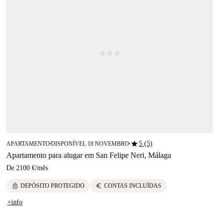
star
5 (5)
APARTAMENTO
DISPONÍVEL 18 NOVEMBRO
■
■
Apartamento para alugar em San Felipe Neri, Málaga
De
2100 €
/
mês
lock
euro
DEPÓSITO PROTEGIDO
CONTAS INCLUÍDAS
+info