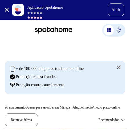
Aplicação Spotahome
Abrir
mobile
+ de 180 000 alugueres totalmente online
check_circle
Protecção contra fraudes
diamond
Proteção contra cancelamento
96
apartamentos/casas para arrendar em Málaga - Aluguel medio/medio prazo online
Reiniciar filtros