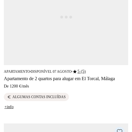
star
5 (5)
APARTAMENTO
DISPONÍVEL 07 AGOSTO
■
■
Apartamento de 2 quartos para alugar em El Torcal, Málaga
De
1200 €
/
mês
euro
ALGUMAS CONTAS INCLUÍDAS
+info