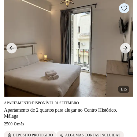
1/15
APARTAMENTO
DISPONÍVEL 01 SETEMBRO
■
Apartamento de 2 quartos para alugar no Centro Histórico,
Málaga.
2500 €
/
mês
lock
euro
DEPÓSITO PROTEGIDO
ALGUMAS CONTAS INCLUÍDAS