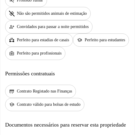
smoke_free
Proibido fumar
pet_supplies
Não são permitidos animais de estimação
person_add
Convidados para passar a noite permitidos
partner_heart
school
Perfeito para estadias de casais
Perfeito para estudantes
business_center
Perfeito para profissionais
Permissões contratuais
credit_score
Contrato Registado nas Finanças
school
Contrato válido para bolsas de estudo
Documentos necessários para reservar esta propriedade