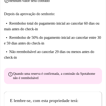
check_circle
nenhum valor será cobrado
acentuada com o McColl's Morrisons Daily a poucos passos de distância.
Desfrute da vida dinâmica de Manchester com este imóvel confortável e
bem localizado para alugar.
Depois da aprovação do senhorio:
Reembolso total do pagamento inicial
ao cancelar 60 dias ou
mais antes do check-in
Reembolso de 50% do pagamento inicial
ao cancelar entre 30
e 59 dias antes do check-in
Não reembolsável
ao cancelar 29 dias ou menos antes do
check-in
error
Quando uma reserva é confirmada, a comissão da Spotahome
não é reembolsável
E lembre-se, com esta propriedade terá: