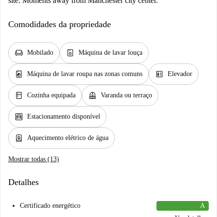
site. Moments away from Manchester city center.
Comodidades da propriedade
chair
dishwasher_gen
Mobilado
Máquina de lavar louça
local_laundry_service
elevator
Máquina de lavar roupa nas zonas comuns
Elevador
kitchen
balcony
Cozinha equipada
Varanda ou terraço
garage
Estacionamento disponível
water_heater
Aquecimento elétrico de água
Mostrar todas (13)
Detalhes
Certificado energético
A