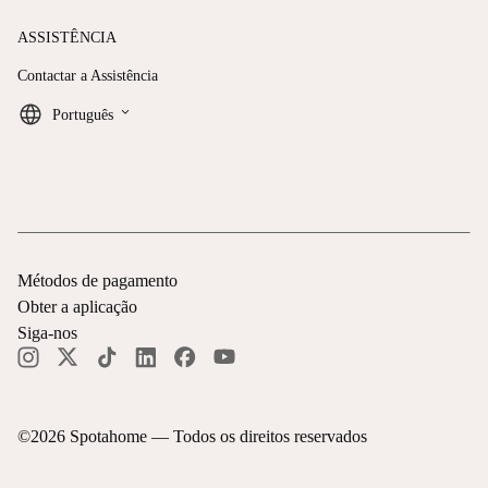
ASSISTÊNCIA
Contactar a Assistência
keyboard_arrow_down
Português
Métodos de pagamento
Obter a aplicação
Siga-nos
©
2026
Spotahome —
Todos os direitos reservados