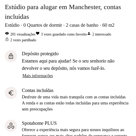
Estúdio para alugar em Manchester, contas
incluídas
Estúdio
0
Quartos de dormir
2
casas de banho
60
m2
visibility
favorite
person
201
visualizações
3
vezes guardado como favorito
2
interessado
ios_share
2
vezes partilhado
Depósito protegido
lock
Estamos aqui para ajudar! Se o seu senhorio não
devolver o seu depósito, nós vamos fazê-lo.
Mais informações
Contas incluídas
euro
Desfrute de uma vida mais tranquila com as contas incluídas.
A renda e as contas estão todas incluídas para uma experiência
sem preocupações
Spotahome PLUS
Oferece a experiência mais segura para nossos inquilinos ao
fornecer acesso aos mais altos padrões de segurança e suporte