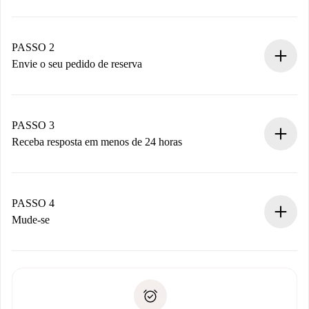
Processo de reserva 100% online.
Casas e Proprietários verificados.
Você tem todas as informações necessárias
PASSO 2
antecipadamente.
Envie o seu pedido de reserva
Envie detalhes básicos do seu perfil e método de
pagamento.
Não cobramos nada até que o proprietário confirme.
PASSO 3
Receba resposta em menos de 24 horas
O proprietário tem até 24 horas para confirmar.
Se aceita, faremos a cobrança e conectaremos você ao
proprietário.
PASSO 4
Se recusada: não cobraremos nada e ofereceremos
Mude-se
alternativas.
Combine os detalhes da chegada com o proprietário,
Documentos necessários para “
Spotahome plus
”.
entrega das chaves, etc.
Documento de identidade ou Passaporte
A Spotahome só transferirá o primeiro pagamento se você
Comprovante de solvência
não comunicar nenhum problema.
Débito direto bancário