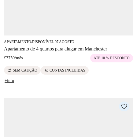
APARTAMENTO
DISPONÍVEL 07 AGOSTO
■
Apartamento de 4 quartos para alugar em Manchester
£3750
/
mês
ATÉ 10 % DESCONTO
savings
euro
SEM CAUÇÃO
CONTAS INCLUÍDAS
+info