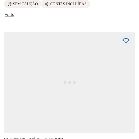
savings
euro
SEM CAUÇÃO
CONTAS INCLUÍDAS
+info