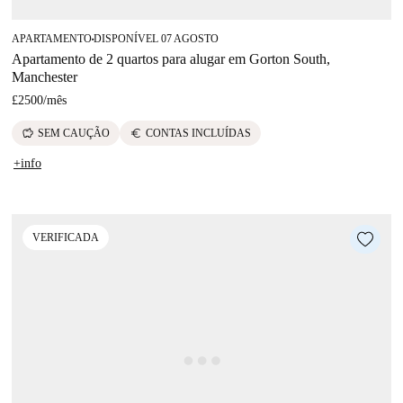
APARTAMENTO
DISPONÍVEL 07 AGOSTO
■
Apartamento de 2 quartos para alugar em Gorton South,
Manchester
£2500
/
mês
savings
euro
SEM CAUÇÃO
CONTAS INCLUÍDAS
+info
VERIFICADA