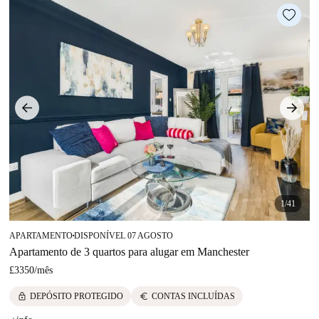
1/41
APARTAMENTO
DISPONÍVEL 07 AGOSTO
■
Apartamento de 3 quartos para alugar em Manchester
£3350
/
mês
lock
euro
DEPÓSITO PROTEGIDO
CONTAS INCLUÍDAS