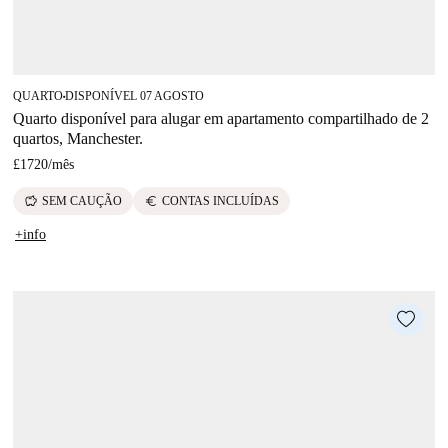
QUARTO
DISPONÍVEL 07 AGOSTO
■
Quarto disponível para alugar em apartamento compartilhado de 2
quartos, Manchester.
£1720
/
mês
savings
euro
SEM CAUÇÃO
CONTAS INCLUÍDAS
+info