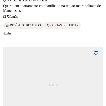
QUARTO
DISPONÍVEL 07 AGOSTO
■
Quarto em apartamento compartilhado na região metropolitana de
Manchester.
£1720
/
mês
lock
euro
DEPÓSITO PROTEGIDO
CONTAS INCLUÍDAS
+info