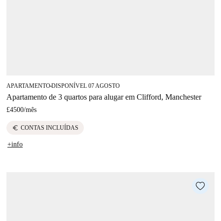
APARTAMENTO
DISPONÍVEL 07 AGOSTO
■
Apartamento de 3 quartos para alugar em Clifford, Manchester
£4500
/
mês
euro
CONTAS INCLUÍDAS
+info