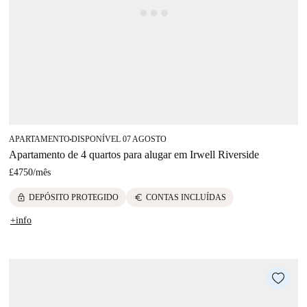
APARTAMENTO
DISPONÍVEL 07 AGOSTO
■
Apartamento de 4 quartos para alugar em Irwell Riverside
£4750
/
mês
lock
euro
DEPÓSITO PROTEGIDO
CONTAS INCLUÍDAS
+info