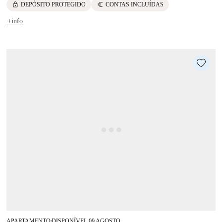
lock
euro
DEPÓSITO PROTEGIDO
CONTAS INCLUÍDAS
+info
APARTAMENTO
DISPONÍVEL 09 AGOSTO
■