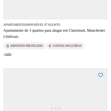
APARTAMENTO
DISPONÍVEL 07 AGOSTO
■
Apartamento de 3 quartos para alugar em Claremont, Manchester
£3600
/
mês
lock
euro
DEPÓSITO PROTEGIDO
CONTAS INCLUÍDAS
+info