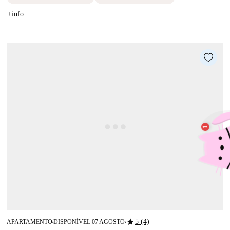
+info
star
5 (4)
APARTAMENTO
DISPONÍVEL 07 AGOSTO
■
■