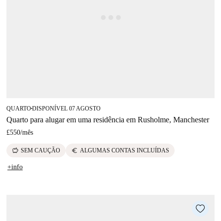
QUARTO
DISPONÍVEL 07 AGOSTO
■
Quarto para alugar em uma residência em Rusholme, Manchester
£550
/
mês
savings
euro
SEM CAUÇÃO
ALGUMAS CONTAS INCLUÍDAS
+info