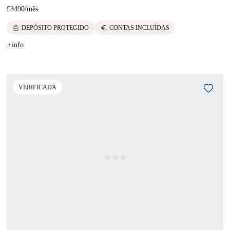
£3490
/
mês
lock
euro
DEPÓSITO PROTEGIDO
CONTAS INCLUÍDAS
+info
VERIFICADA