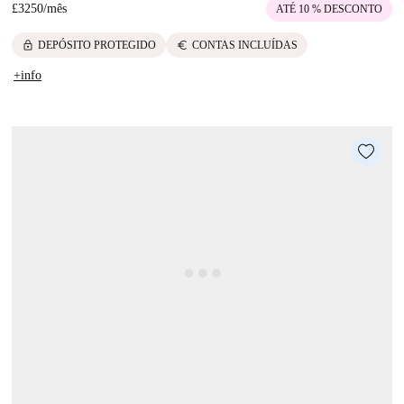
£3250
/
mês
ATÉ 10 % DESCONTO
lock
euro
DEPÓSITO PROTEGIDO
CONTAS INCLUÍDAS
+info