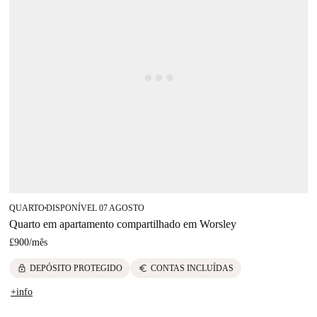
QUARTO
DISPONÍVEL 07 AGOSTO
■
Quarto em apartamento compartilhado em Worsley
£900
/
mês
lock
euro
DEPÓSITO PROTEGIDO
CONTAS INCLUÍDAS
+info