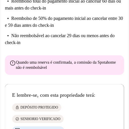
Reembolso total do pagamento inicial
ao cancelar 60 dias ou
mais antes do check-in
Reembolso de 50% do pagamento inicial
ao cancelar entre 30
e 59 dias antes do check-in
Não reembolsável
ao cancelar 29 dias ou menos antes do
check-in
error
Quando uma reserva é confirmada, a comissão da Spotahome
não é reembolsável
E lembre-se, com esta propriedade terá:
lock
DEPÓSITO PROTEGIDO
check_circle
SENHORIO VERIFICADO