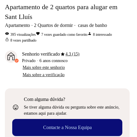
Apartamento de 2 quartos para alugar em
Sant Lluís
Apartamento
2
Quartos de dormir
casas de banho
visibility
favorite
person
395
visualizações
7
vezes guardado como favorito
8
interessado
ios_share
8
vezes partilhado
star
Senhorio verificado
4.3 (15)
Privado
·
6 anos
connosco
Mais sobre este senhorio
Mais sobre a verificação
Com alguma dúvida?
sentiment_very_satisfied
Se tiver alguma dúvida ou pergunta sobre este anúncio,
estamos aqui para ajudar.
Contacte a Nossa Equipa