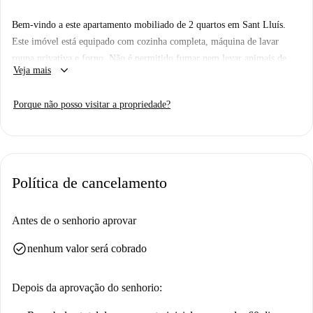
Bem-vindo a este apartamento mobiliado de 2 quartos em Sant Lluís.
Este imóvel está equipado com cozinha completa, máquina de lavar
roupa privativa e forno. Não é permitido fumar nem levar animais de
keyboard_arrow_down
Veja mais
estimação para o apartamento. A Spotahome garante o processo de
seleção de todos os proprietários, proporcionando confiança e
Porque não posso visitar a propriedade?
confiabilidade.
Morar em Sant Lluís oferece proximidade a restaurantes fantásticos
como La Casita, Reina Isabel e La Trattoria. As atrações próximas
incluem Punta de Rafalet, que oferece experiências únicas. Entre em
Política de cancelamento
contato hoje mesmo e descubra sua próxima casa na Spotahome!
Antes de o senhorio aprovar
check_circle
nenhum valor será cobrado
Depois da aprovação do senhorio: