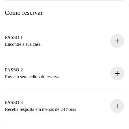
Como reservar
PASSO 1
Encontre a sua casa
Processo de reserva 100% online.
Casas e Proprietários verificados.
Você tem todas as informações necessárias
PASSO 2
antecipadamente.
Envie o seu pedido de reserva
Envie detalhes básicos do seu perfil e método de
pagamento.
Não cobramos nada até que o proprietário confirme.
PASSO 3
Receba resposta em menos de 24 horas
O proprietário tem até 24 horas para confirmar.
Se aceita, faremos a cobrança e conectaremos você ao