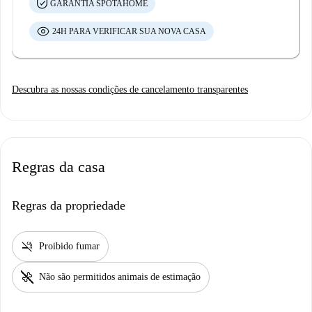
GARANTIA SPOTAHOME
24H PARA VERIFICAR SUA NOVA CASA
Descubra as nossas condições de cancelamento transparentes
Regras da casa
Regras da propriedade
smoke_free
Proibido fumar
pet_supplies
Não são permitidos animais de estimação