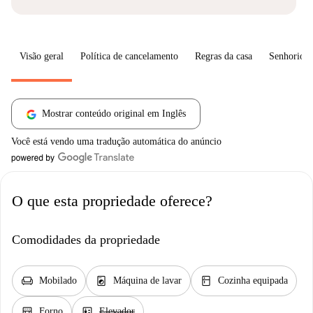
Visão geral
Política de cancelamento
Regras da casa
Senhorio
Mostrar conteúdo original em Inglês
Você está vendo uma tradução automática do anúncio
O que esta propriedade oferece?
Comodidades da propriedade
chair
local_laundry_service
kitchen
Mobilado
Máquina de lavar
Cozinha equipada
oven_gen
elevator
Forno
Elevador