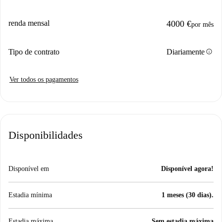
renda mensal
4000 €
por mês
info
Tipo de contrato
Diariamente
Ver todos os pagamentos
Disponibilidades
Disponível em
Disponível agora!
Estadia mínima
1 meses (30 dias).
Estadia máxima
Sem estadia máxima