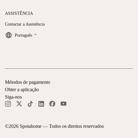
ASSISTÊNCIA
Contactar a Assistência
keyboard_arrow_down
Português
Métodos de pagamento
Obter a aplicação
Siga-nos
©
2026
Spotahome —
Todos os direitos reservados