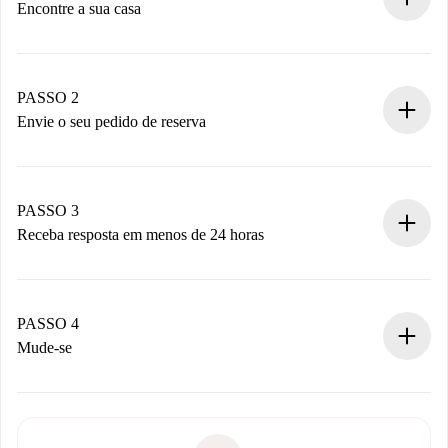
Encontre a sua casa
Processo de reserva 100% online.
Casas e Proprietários verificados.
Você tem todas as informações necessárias
PASSO 2
antecipadamente.
Envie o seu pedido de reserva
Envie detalhes básicos do seu perfil e método de
pagamento.
Não cobramos nada até que o proprietário confirme.
PASSO 3
Receba resposta em menos de 24 horas
O proprietário tem até 24 horas para confirmar.
Se aceita, faremos a cobrança e conectaremos você ao
proprietário.
PASSO 4
Se recusada: não cobraremos nada e ofereceremos
Mude-se
alternativas.
Combine os detalhes da chegada com o proprietário,
Documentos necessários para “
Spotahome plus
”.
entrega das chaves, etc.
Documento de identidade ou Passaporte
A Spotahome só transferirá o primeiro pagamento se você
Comprovante de solvência