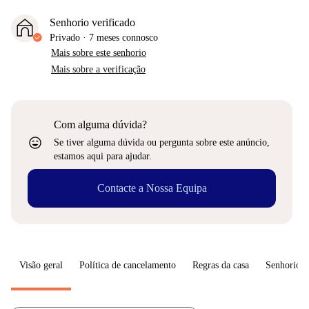
Senhorio verificado
Privado
·
7 meses
connosco
Mais sobre este senhorio
Mais sobre a verificação
Com alguma dúvida?
sentiment_very_satisfied
Se tiver alguma dúvida ou pergunta sobre este anúncio,
estamos aqui para ajudar.
Contacte a Nossa Equipa
Visão geral
Política de cancelamento
Regras da casa
Senhorio