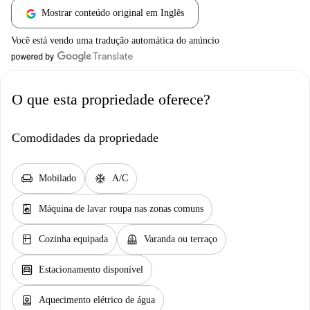
Mostrar conteúdo original em Inglês
Você está vendo uma tradução automática do anúncio
O que esta propriedade oferece?
Comodidades da propriedade
chair
ac_unit
Mobilado
A/C
local_laundry_service
Máquina de lavar roupa nas zonas comuns
kitchen
balcony
Cozinha equipada
Varanda ou terraço
garage
Estacionamento disponível
water_heater
Aquecimento elétrico de água