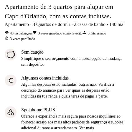
Apartamento de 3 quartos para alugar em
Capo d'Orlando, com as contas inclusas.
Apartamento
3
Quartos de dormir
2
casas de banho
140
m2
visibility
favorite
person
48
visualizações
3
vezes guardado como favorito
3
interessado
ios_share
3
vezes partilhado
Sem caução
Simplifique o seu orçamento com a nossa opção de mudança
sem depósito.
Algumas contas incluídas
euro
Algumas despesas estão incluídas, outras não. Verifica a
descrição do anúncio para ver quais as despesas estão
incluídas na tua renda e quais terás de pagar à parte.
Spotahome PLUS
Oferece a experiência mais segura para nossos inquilinos ao
fornecer acesso aos mais altos padrões de segurança e suporte
adicional durante o arrendamento.
Ver mais