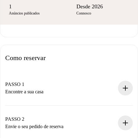
1
Desde 2026
Anúncios publicados
Connosco
Como reservar
PASSO 1
Encontre a sua casa
Processo de reserva 100% online.
Casas e Proprietários verificados.
Você tem todas as informações necessárias
PASSO 2
antecipadamente.
Envie o seu pedido de reserva