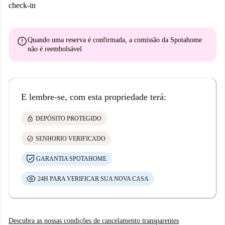
check-in
error
Quando uma reserva é confirmada, a comissão da Spotahome
não é reembolsável
E lembre-se, com esta propriedade terá:
lock
DEPÓSITO PROTEGIDO
check_circle
SENHORIO VERIFICADO
GARANTIA SPOTAHOME
24H PARA VERIFICAR SUA NOVA CASA
Descubra as nossas condições de cancelamento transparentes