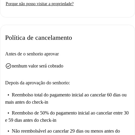
Porque não posso visitar a propriedade?
unidades individuais. Além disso, as contas de eletricidade, água, gás e
Wi-Fi estão incluídas, simplificando seu estilo de vida. Mobiliado para
seu conforto e praticidade, este apartamento oferece uma experiência de
moradia acolhedora.
Política de cancelamento
Capri Leone proporciona um cenário encantador para este imóvel. Você
encontrará a histórica Chiesa di San Costantino nas proximidades, bem
como o Lavatoio Comunale, um ponto turístico singular. Para opções
Antes de o senhorio aprovar
gastronômicas, considere o Ristorante-Hotel-Sala Ricevimenti 'Antica
check_circle
nenhum valor será cobrado
Filanda', renomado por seus pratos de churrasco. A localização garante
que você esteja perto de atrações fascinantes, enriquecendo seu dia a dia.
Depois da aprovação do senhorio:
Reembolso total do pagamento inicial
ao cancelar 60 dias ou
mais antes do check-in
Reembolso de 50% do pagamento inicial
ao cancelar entre 30
e 59 dias antes do check-in
Não reembolsável
ao cancelar 29 dias ou menos antes do