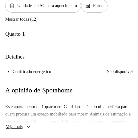
water_heater
oven_gen
Unidades de AC para aquecimento
Forno
Mostrar todas (12)
Quarto 1
Detalhes
Certificado energético
Não disponível
A opinião de Spotahome
Este apartamento de 1 quarto em Capri Leone é a escolha perfeita para
quem procura um espaço mobiliado para morar. Animais de estimação e
fumar são permitidos, e comodidades essenciais como estacionamento
keyboard_arrow_down
Veja mais
estão disponíveis para sua conveniência. O imóvel está totalmente
equipado com forno, máquina de lavar roupa e ar-condicionado em