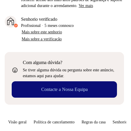
adicional durante o arrendamento.
Ver mais
Senhorio verificado
Profissional
·
5 meses
connosco
Mais sobre este senhorio
Mais sobre a verificação
Com alguma dúvida?
sentiment_very_satisfied
Se tiver alguma dúvida ou pergunta sobre este anúncio,
estamos aqui para ajudar.
Contacte a Nossa Equipa
Visão geral
Política de cancelamento
Regras da casa
Senhorio