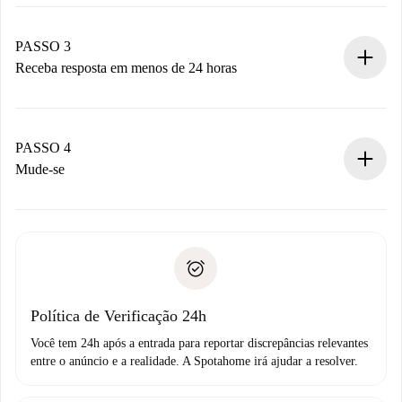
Envie detalhes básicos do seu perfil e método de
pagamento.
Não cobramos nada até que o proprietário confirme.
PASSO 3
Receba resposta em menos de 24 horas
O proprietário tem até 24 horas para confirmar.
Se aceita, faremos a cobrança e conectaremos você ao
proprietário.
PASSO 4
Se recusada: não cobraremos nada e ofereceremos
Mude-se
alternativas.
Combine os detalhes da chegada com o proprietário,
Documentos necessários para “
Spotahome plus
”.
entrega das chaves, etc.
Documento de identidade ou Passaporte
A Spotahome só transferirá o primeiro pagamento se você
Comprovante de solvência
não comunicar nenhum problema.
Débito direto bancário
Política de Verificação 24h
Você tem 24h após a entrada para reportar discrepâncias relevantes
entre o anúncio e a realidade. A Spotahome irá ajudar a resolver.