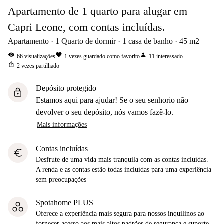
Apartamento de 1 quarto para alugar em
Capri Leone, com contas incluídas.
Apartamento
1
Quarto de dormir
1
casa de banho
45
m2
visibility
favorite
person
66
visualizações
1
vezes guardado como favorito
11
interessado
ios_share
2
vezes partilhado
Depósito protegido
lock
Estamos aqui para ajudar! Se o seu senhorio não
devolver o seu depósito, nós vamos fazê-lo.
Mais informações
Contas incluídas
euro
Desfrute de uma vida mais tranquila com as contas incluídas.
A renda e as contas estão todas incluídas para uma experiência
sem preocupações
Spotahome PLUS
Oferece a experiência mais segura para nossos inquilinos ao
fornecer acesso aos mais altos padrões de segurança e suporte