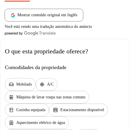
Mostrar conteúdo original em Inglês
Você está vendo uma tradução automática do anúncio
O que esta propriedade oferece?
Comodidades da propriedade
chair
ac_unit
Mobilado
A/C
local_laundry_service
Máquina de lavar roupa nas zonas comuns
kitchen
garage
Cozinha equipada
Estacionamento disponível
water_heater
Aquecimento elétrico de água