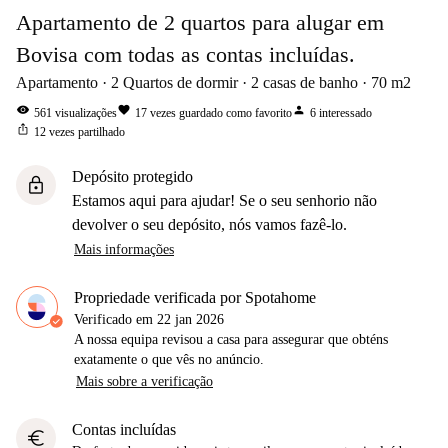
Apartamento de 2 quartos para alugar em
Bovisa com todas as contas incluídas.
Apartamento
2
Quartos de dormir
2
casas de banho
70
m2
visibility
favorite
person
561
visualizações
17
vezes guardado como favorito
6
interessado
ios_share
12
vezes partilhado
Depósito protegido
lock
Estamos aqui para ajudar! Se o seu senhorio não
devolver o seu depósito, nós vamos fazê-lo.
Mais informações
Propriedade verificada por Spotahome
Verificado em
22 jan 2026
A nossa equipa revisou a casa para assegurar que obténs
exatamente o que vês no anúncio.
Mais sobre a verificação
Contas incluídas
euro