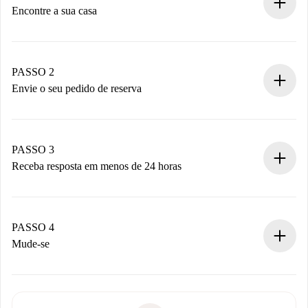
Encontre a sua casa
Processo de reserva 100% online.
Casas e Proprietários verificados.
Você tem todas as informações necessárias
PASSO 2
antecipadamente.
Envie o seu pedido de reserva
Envie detalhes básicos do seu perfil e método de
pagamento.
Não cobramos nada até que o proprietário confirme.
PASSO 3
Receba resposta em menos de 24 horas
O proprietário tem até 24 horas para confirmar.
Se aceita, faremos a cobrança e conectaremos você ao
proprietário.
PASSO 4
Se recusada: não cobraremos nada e ofereceremos
Mude-se
alternativas.
Combine os detalhes da chegada com o proprietário,
Documentos necessários para “
Spotahome plus
”.
entrega das chaves, etc.
Documento de identidade ou Passaporte
A Spotahome só transferirá o primeiro pagamento se você