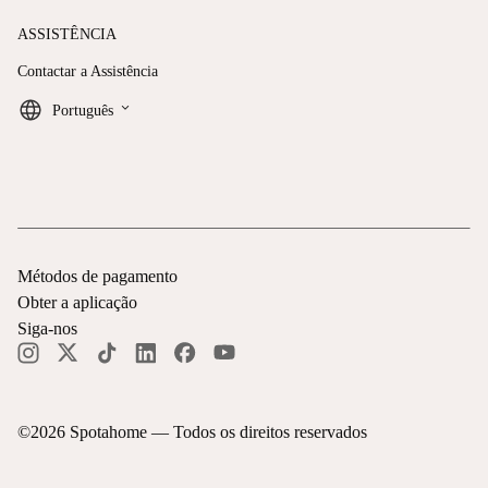
ASSISTÊNCIA
Contactar a Assistência
keyboard_arrow_down
Português
Métodos de pagamento
Obter a aplicação
Siga-nos
©
2026
Spotahome —
Todos os direitos reservados