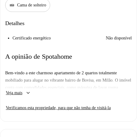
airline_seat_flat
Cama de solteiro
Detalhes
Certificado energético
Não disponível
A opinião de Spotahome
Bem-vindo a este charmoso apartamento de 2 quartos totalmente
mobiliado para alugar no vibrante bairro de Bovisa, em Milão. O imóvel
conta com comodidades essenciais, como máquina de lavar roupa
keyboard_arrow_down
Veja mais
privativa, secadora compartilhada, ar-condicionado e cozinha completa
com forno e lava-louças. O apartamento possui um layout interno
Verificamos esta propriedade, para que não tenha de visitá-la
agradável e uma encantadora varanda para momentos de relaxamento.
Todas as contas, incluindo eletricidade, água, gás e Wi-Fi, estão inclusas
no preço para sua comodidade. É permitido fumar e tanto profissionais
quanto estudantes são bem-vindos. Casais também são permitidos neste