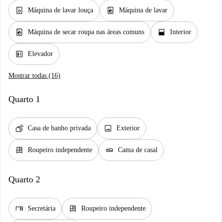
dishwasher_gen
local_laundry_service
Máquina de lavar louça
Máquina de lavar
local_laundry_service
window_open
Máquina de secar roupa nas áreas comuns
Interior
elevator
Elevador
Mostrar todas (16)
Quarto 1
soap
image
Casa de banho privada
Exterior
dresser
airline_seat_flat
Roupeiro independente
Cama de casal
Quarto 2
desk
dresser
Secretária
Roupeiro independente