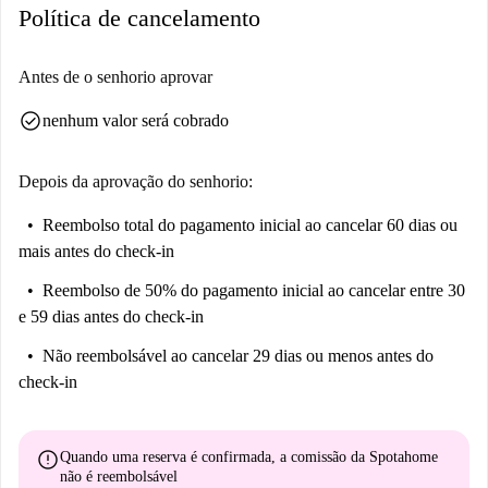
apartamento, oferecendo flexibilidade para acomodar suas necessidades
Política de cancelamento
de moradia. A Spotahome verificou pessoalmente este imóvel,
garantindo sua qualidade e conformidade com nossos padrões.
Antes de o senhorio aprovar
Morar em Bovisa oferece uma experiência urbana vibrante com
check_circle
nenhum valor será cobrado
conectividade incomparável aos principais pontos de Milão. O
apartamento está localizado a poucos metros da Faculdade Fabio Cibello,
oferecendo conveniência para estudantes ou profissionais que trabalham
Depois da aprovação do senhorio:
lá. Para aqueles interessados em explorar a cultura local, a região abriga
Reembolso total do pagamento inicial
ao cancelar 60 dias ou
pontos de referência artísticos, como a Arte de Rua e a Arte di Strada
mais antes do check-in
Storia della Bovisa. As opções gastronômicas são variadas, com
estabelecimentos próximos como Shangri-La, Queen's Restaurant e
Reembolso de 50% do pagamento inicial
ao cancelar entre 30
Patry's, que atendem a todos os gostos. Desfrute de tudo o que Bovisa
e 59 dias antes do check-in
tem a oferecer no conforto deste apartamento impecavelmente
Não reembolsável
ao cancelar 29 dias ou menos antes do
conservado.
check-in
error
Quando uma reserva é confirmada, a comissão da Spotahome
não é reembolsável