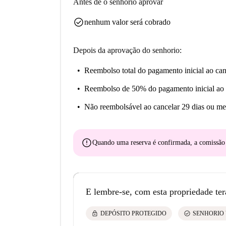
Antes de o senhorio aprovar
para mergulhar numa comunidade dinâmica e aco
check_circle
analisada e certificada pela Spotahome.
nenhum valor será cobrado
Depois da aprovação do senhorio:
Reembolso total do pagamento inicial
ao can
Reembolso de 50% do pagamento inicial
ao 
Não reembolsável
ao cancelar 29 dias ou me
error
Quando uma reserva é confirmada, a comissã
E lembre-se, com esta propriedade ter
lock
check_circle
DEPÓSITO PROTEGIDO
SENHORIO 