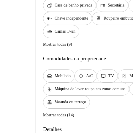
soap
desk
d
Casa de banho privada
Secretária
key
dresser
Chave independente
Roupeiro embuti
airline_seat_flat
Camas Twin
Mostrar todas (9)
Comodidades da propriedade
chair
ac_unit
tv
dishwasher_gen
Mobilado
A/C
TV
Má
local_laundry_service
Máquina de lavar roupa nas zonas comuns
balcony
Varanda ou terraço
Mostrar todas (14)
Detalhes