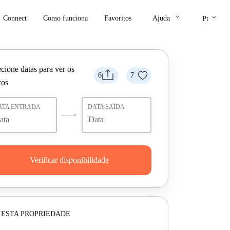
keyboard_arrow_down
keyboard_arrow_down
Connect
Como funciona
Favoritos
Ajuda
Pt
cione datas para ver os
6
7
ços
ATA ENTRADA
DATA SAÍDA
Verificar disponibilidade
 ESTA PROPRIEDADE