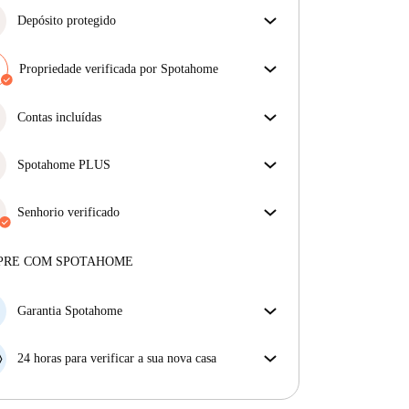
Depósito protegido
Estamos aqui para ajudar! Se o seu senhorio não
devolver o seu depósito, nós vamos fazê-lo.
Propriedade verificada por Spotahome
Mais informações
A nossa equipa revisou a casa para assegurar que
obténs exatamente o que vês no anúncio.
Contas incluídas
Mais sobre a verificação
Desfrute de uma vida mais tranquila com as contas
incluídas. A renda e as contas estão todas incluídas
Spotahome PLUS
para uma experiência sem preocupações
Oferece a experiência mais segura para nossos
inquilinos ao fornecer acesso aos mais altos padrões
Senhorio verificado
de segurança e suporte adicional durante o
Privado
·
7 meses
connosco
arrendamento.
Ver mais
Mais sobre este senhorio
PRE COM SPOTAHOME
Mais sobre a verificação
Garantia Spotahome
Se o proprietário cancelar a sua reserva com pouca
antecedência, nós iremos A) pagar um hotel e ajudá-
24 horas para verificar a sua nova casa
lo a encontrar novo alojamento, ou B) reembolsar o
Se a propriedade não corresponder ao prometido no
seu dinheiro na totalidade.
nosso anúncio, tem 24 horas depois de se mudar para