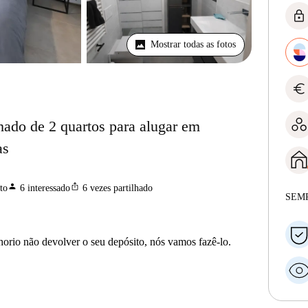
lock
Mostrar todas as fotos
euro
ado de 2 quartos para alugar em
as
person
ios_share
to
6
interessado
6
vezes partilhado
SEM
horio não devolver o seu depósito, nós vamos fazê-lo.