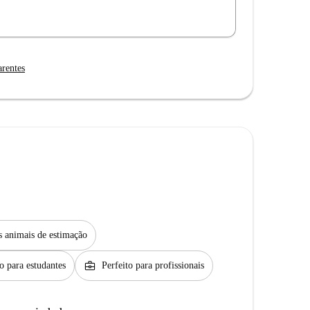
arentes
s animais de estimação
business_center
to para estudantes
Perfeito para profissionais