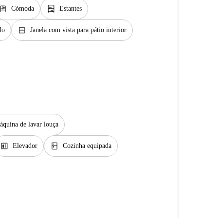
resser
shelves
Cómoda
Estantes
window_closed
do
Janela com vista para pátio interior
quina de lavar louça
elevator
kitchen
Elevador
Cozinha equipada