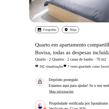
Fotografias
Mapa
Quarto em apartamento compartilh
Bovisa, todas as despesas incluíd
Quarto
2
Quartos
2
casas de banho
70
m2
visibility
favorite
342
visualizações
7
vezes guardado como favori
Depósito protegido
lock
Estamos aqui para ajudar! Se o seu sen
Mais informações
Propriedade verificada por Spotahome
Verificado em
22 jan 2026