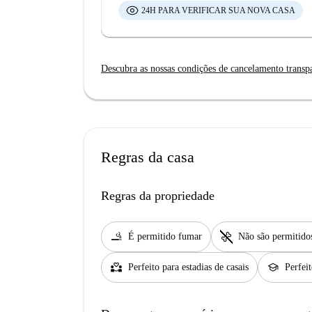
24H PARA VERIFICAR SUA NOVA CASA
Descubra as nossas condições de cancelamento transp
Regras da casa
Regras da propriedade
smoking_rooms
pet_supplies
É permitido fumar
Não são permitido
partner_heart
school
Perfeito para estadias de casais
Perfei