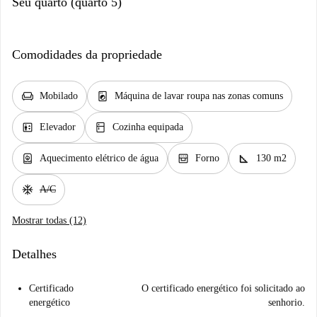
Seu quarto (quarto 5)
Comodidades da propriedade
chair
local_laundry_service
Mobilado
Máquina de lavar roupa nas zonas comuns
elevator
kitchen
Elevador
Cozinha equipada
water_heater
oven_gen
square_foot
Aquecimento elétrico de água
Forno
130 m2
ac_unit
A/C
Mostrar todas (12)
Detalhes
Certificado
O certificado energético foi solicitado ao
energético
senhorio.