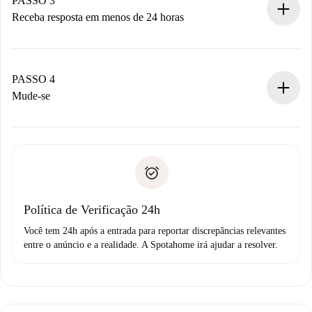
PASSO 3
Receba resposta em menos de 24 horas
O proprietário tem até 24 horas para confirmar.
Se aceita, faremos a cobrança e conectaremos você ao
proprietário.
PASSO 4
Se recusada: não cobraremos nada e ofereceremos
Mude-se
alternativas.
Combine os detalhes da chegada com o proprietário,
Documentos necessários para “
Spotahome plus
”.
entrega das chaves, etc.
Documento de identidade ou Passaporte
A Spotahome só transferirá o primeiro pagamento se você
Comprovante de solvência
não comunicar nenhum problema.
Débito direto bancário
Política de Verificação 24h
Você tem 24h após a entrada para reportar discrepâncias relevantes
entre o anúncio e a realidade. A Spotahome irá ajudar a resolver.