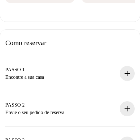
Como reservar
PASSO 1
Encontre a sua casa
Processo de reserva 100% online.
Casas e Proprietários verificados.
Você tem todas as informações necessárias
PASSO 2
antecipadamente.
Envie o seu pedido de reserva
Envie detalhes básicos do seu perfil e método de
pagamento.
Não cobramos nada até que o proprietário confirme.