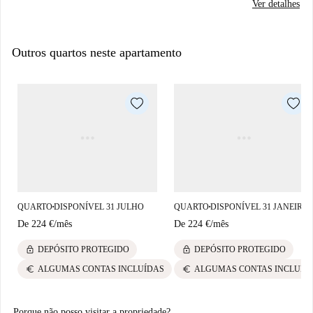
Ver detalhes
Outros quartos neste apartamento
QUARTO
DISPONÍVEL 31 JULHO
QUARTO
DISPONÍVEL 31 JANEIRO
■
■
De
224 €
/
mês
De
224 €
/
mês
lock
lock
DEPÓSITO PROTEGIDO
DEPÓSITO PROTEGIDO
euro
euro
ALGUMAS CONTAS INCLUÍDAS
ALGUMAS CONTAS INCLUÍD
Porque não posso visitar a propriedade?