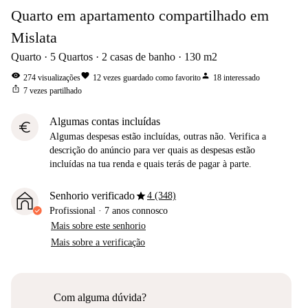
Quarto em apartamento compartilhado em
Mislata
Quarto
5
Quartos
2
casas de banho
130
m2
visibility
favorite
person
274
visualizações
12
vezes guardado como favorito
18
interessado
ios_share
7
vezes partilhado
Algumas contas incluídas
euro
Algumas despesas estão incluídas, outras não. Verifica a
descrição do anúncio para ver quais as despesas estão
incluídas na tua renda e quais terás de pagar à parte.
star
Senhorio verificado
4 (348)
Profissional
·
7 anos
connosco
Mais sobre este senhorio
Mais sobre a verificação
Com alguma dúvida?