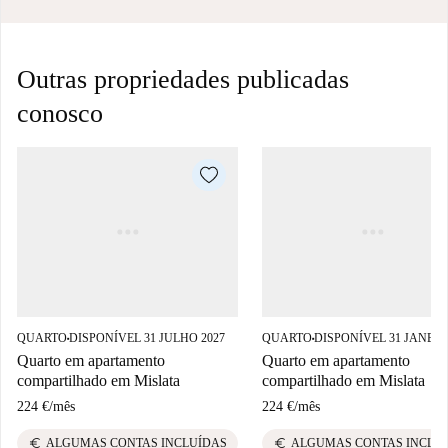
Outras propriedades publicadas
conosco
QUARTO
DISPONÍVEL 31 JULHO 2027
QUARTO
DISPONÍVEL 31 JANEIR
■
■
Quarto em apartamento
Quarto em apartamento
compartilhado em Mislata
compartilhado em Mislata
224 €
/
mês
224 €
/
mês
euro
euro
ALGUMAS CONTAS INCLUÍDAS
ALGUMAS CONTAS INCLU