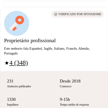
check_circle
VERIFICADO POR SPOTAHOME
Proprietário profissional
Este senhorio fala Espanhol, Inglês, Italiano, Francês, Alemão,
Português
4 (348)
star
231
Desde 2018
Anúncios publicados
Connosco
1330
9-15h
Inquilinos
Tempo médio de resposta