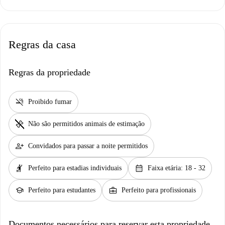
Regras da casa
Regras da propriedade
smoke_free
Proibido fumar
pet_supplies
Não são permitidos animais de estimação
person_add
Convidados para passar a noite permitidos
hail
calendar_month
Perfeito para estadias individuais
Faixa etária: 18 - 32
school
business_center
Perfeito para estudantes
Perfeito para profissionais
Documentos necessários para reservar esta propriedade