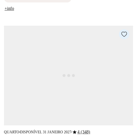
+info
star
4 (348)
QUARTO
DISPONÍVEL 31 JANEIRO 2027
■
■