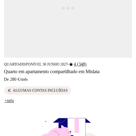
star
4 (348)
QUARTO
DISPONÍVEL 30 JUNHO 2027
■
■
Quarto em apartamento compartilhado em Mislata
De
280 €
/
mês
euro
ALGUMAS CONTAS INCLUÍDAS
+info