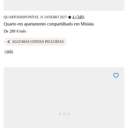
star
4 (348)
QUARTO
DISPONÍVEL 31 JANEIRO 2027
■
■
Quarto em apartamento compartilhado em Mislata
De
288 €
/
mês
euro
ALGUMAS CONTAS INCLUÍDAS
+info