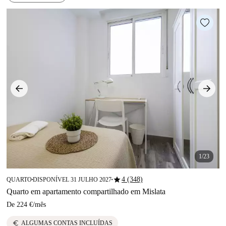
1/23
star
4 (348)
QUARTO
DISPONÍVEL 31 JULHO 2027
■
■
Quarto em apartamento compartilhado em Mislata
De
224 €
/
mês
euro
ALGUMAS CONTAS INCLUÍDAS