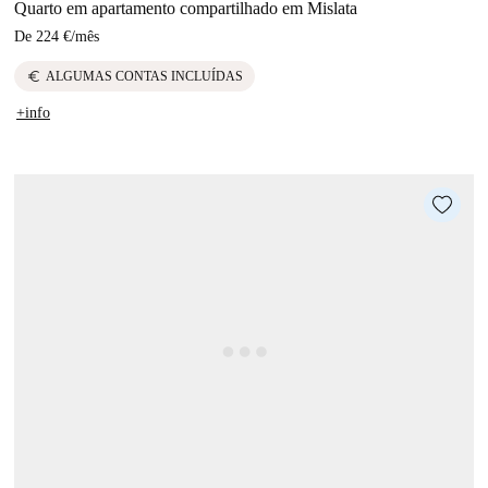
Quarto em apartamento compartilhado em Mislata
De
224 €
/
mês
euro
ALGUMAS CONTAS INCLUÍDAS
+info