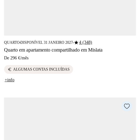
star
4 (348)
QUARTO
DISPONÍVEL 31 JANEIRO 2027
■
■
Quarto em apartamento compartilhado em Mislata
De
296 €
/
mês
euro
ALGUMAS CONTAS INCLUÍDAS
+info