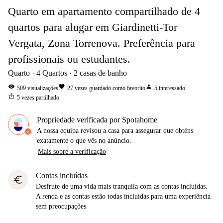
Quarto em apartamento compartilhado de 4
quartos para alugar em Giardinetti-Tor
Vergata, Zona Torrenova. Preferência para
profissionais ou estudantes.
Quarto
4
Quartos
2
casas de banho
visibility
favorite
person
509
visualizações
27
vezes guardado como favorito
5
interessado
ios_share
5
vezes partilhado
Propriedade verificada por Spotahome
A nossa equipa revisou a casa para assegurar que obténs
exatamente o que vês no anúncio.
Mais sobre a verificação
Contas incluídas
euro
Desfrute de uma vida mais tranquila com as contas incluídas.
A renda e as contas estão todas incluídas para uma experiência
sem preocupações