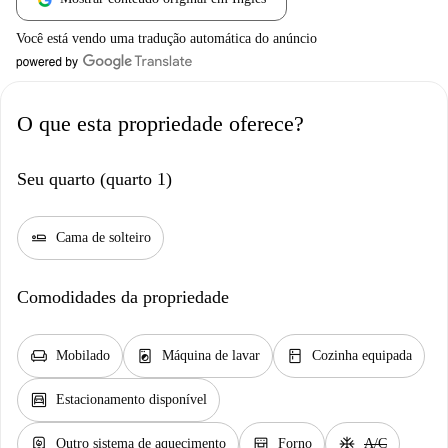
Você está vendo uma tradução automática do anúncio
O que esta propriedade oferece?
Seu quarto (quarto 1)
airline_seat_flat
Cama de solteiro
Comodidades da propriedade
chair
local_laundry_service
kitchen
Mobilado
Máquina de lavar
Cozinha equipada
garage
Estacionamento disponível
water_heater
oven_gen
ac_unit
Outro sistema de aquecimento
Forno
A/C