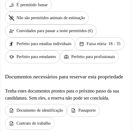
smoking_rooms
É permitido fumar
pet_supplies
Não são permitidos animais de estimação
person_add
Convidados para passar a noite permitidos (€)
hail
calendar_month
Perfeito para estadias individuais
Faixa etária: 18 - 35
school
business_center
Perfeito para estudantes
Perfeito para profissionais
Documentos necessários para reservar esta propriedade
Tenha estes documentos prontos para o próximo passo da sua
candidatura. Sem eles, a reserva não pode ser concluída.
description
description
Documento de identificação
Passaporte
description
Contrato de trabalho