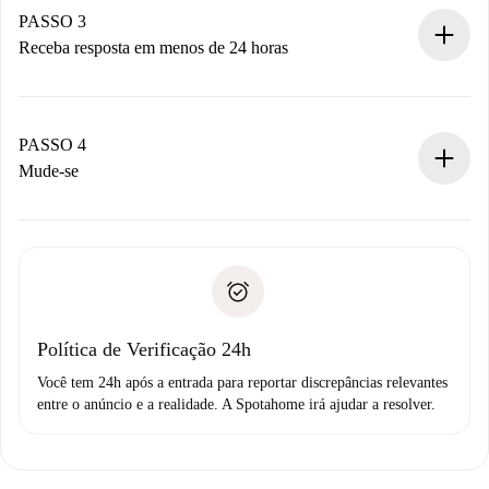
Não cobramos nada até que o proprietário confirme.
PASSO 3
Receba resposta em menos de 24 horas
O proprietário tem até 24 horas para confirmar.
Se aceita, faremos a cobrança e conectaremos você ao
proprietário.
PASSO 4
Se recusada: não cobraremos nada e ofereceremos
Mude-se
alternativas.
Combine os detalhes da chegada com o proprietário,
Documentos necessários para “
Spotahome plus
”.
entrega das chaves, etc.
Documento de identidade ou Passaporte
A Spotahome só transferirá o primeiro pagamento se você
Comprovante de solvência
não comunicar nenhum problema.
Débito direto bancário
Política de Verificação 24h
Você tem 24h após a entrada para reportar discrepâncias relevantes
entre o anúncio e a realidade. A Spotahome irá ajudar a resolver.