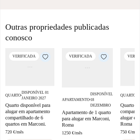
Outras propriedades publicadas
conosco
VERIFICADA
VERIFICADA
VERIF
DISPONÍVEL 01
D
DISPONÍVEL
QUARTO
QUARTO
■
■
JANEIRO 2027
J
APARTAMENTO
18
■
Quarto disponível para
Quarto e
DEZEMBRO
alugar em apartamento
compartil
Apartamento de 1 quarto
compartilhado de 6
alugar e
para alugar em Marconi,
quartos em Marconi.
Roma
Roma
720 €
/
mês
750 €
/
mês
1250 €
/
mês