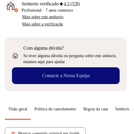
star
Senhorio verificado
4.5 (578)
Profissional
·
7 anos
connosco
Mais sobre este senhorio
Mais sobre a verificação
Com alguma dúvida?
sentiment_very_satisfied
Se tiver alguma dúvida ou pergunta sobre este anúncio,
estamos aqui para ajudar.
Contacte a Nossa Equipa
Visão geral
Política de cancelamento
Regras da casa
Senhorio
Mostrar conteúdo original em Inglês