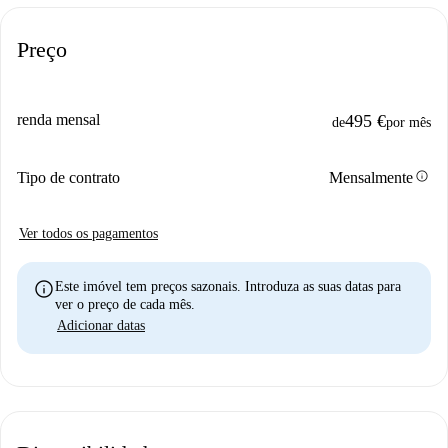
Preço
renda mensal
495 €
de
por mês
info
Tipo de contrato
Mensalmente
Ver todos os pagamentos
info
Este imóvel tem preços sazonais. Introduza as suas datas para
ver o preço de cada mês.
Adicionar datas