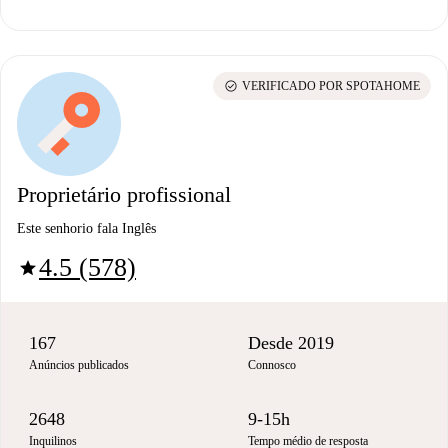
check_circle
VERIFICADO POR SPOTAHOME
Proprietário profissional
Este senhorio fala Inglês
4.5 (578)
star
167
Desde 2019
Anúncios publicados
Connosco
2648
9-15h
Inquilinos
Tempo médio de resposta