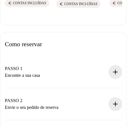
euro
euro
CONTAS INCLUÍDAS
CONT
euro
CONTAS INCLUÍDAS
Como reservar
PASSO 1
Encontre a sua casa
Processo de reserva 100% online.
Casas e Proprietários verificados.
Você tem todas as informações necessárias
PASSO 2
antecipadamente.
Envie o seu pedido de reserva
Envie detalhes básicos do seu perfil e método de
pagamento.