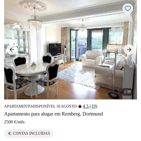
1/39
star
4.3 (19)
APARTAMENTO
DISPONÍVEL 18 AGOSTO
■
■
Apartamento para alugar em Remberg, Dortmund
2500 €
/
mês
euro
CONTAS INCLUÍDAS