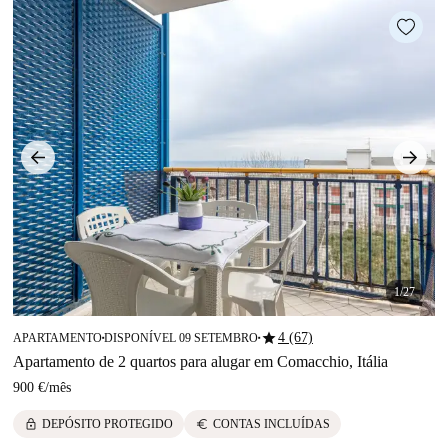
1/27
star
4 (67)
APARTAMENTO
DISPONÍVEL 09 SETEMBRO
■
■
Apartamento de 2 quartos para alugar em Comacchio, Itália
900 €
/
mês
lock
euro
DEPÓSITO PROTEGIDO
CONTAS INCLUÍDAS