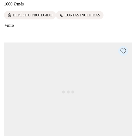
1600 €
/
mês
lock
euro
DEPÓSITO PROTEGIDO
CONTAS INCLUÍDAS
+info