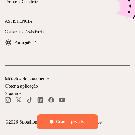
Termos e Condições
ASSISTÊNCIA
Contactar a Assistência
keyboard_arrow_down
Português
Métodos de pagamento
Obter a aplicação
Siga-nos
©
2026
Spotahome —
Todos os direitos reservados
Guardar pesquisa