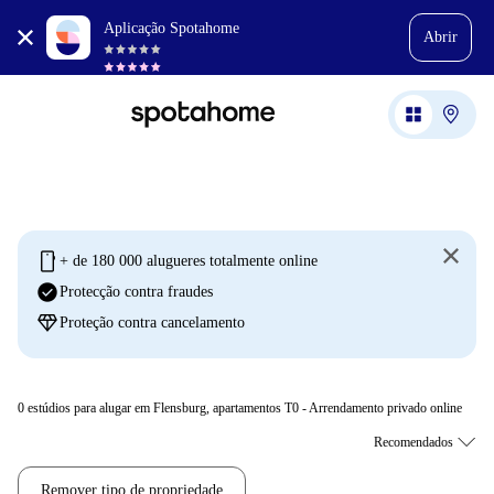
Aplicação Spotahome
Abrir
mobile
+ de 180 000 alugueres totalmente online
check_circle
Protecção contra fraudes
diamond
Proteção contra cancelamento
0
estúdios para alugar em Flensburg, apartamentos T0 - Arrendamento privado online
Remover tipo de propriedade