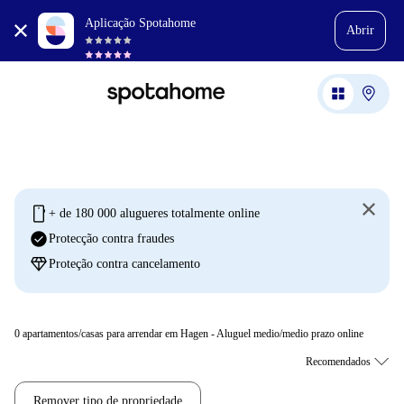
Aplicação Spotahome
Abrir
mobile
+ de 180 000 alugueres totalmente online
check_circle
Protecção contra fraudes
diamond
Proteção contra cancelamento
0
apartamentos/casas para arrendar em Hagen - Aluguel medio/medio prazo online
Remover tipo de propriedade