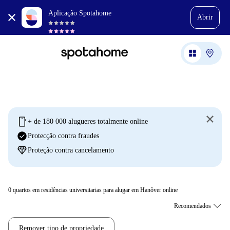
Aplicação Spotahome
Abrir
mobile
+ de 180 000 alugueres totalmente online
check_circle
Protecção contra fraudes
diamond
Proteção contra cancelamento
0
quartos em residências universitarias para alugar em Hanôver online
Remover tipo de propriedade