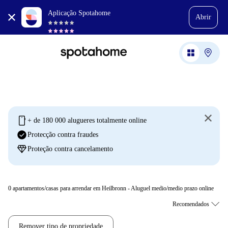
Aplicação Spotahome
Abrir
mobile
+ de 180 000 alugueres totalmente online
check_circle
Protecção contra fraudes
diamond
Proteção contra cancelamento
0
apartamentos/casas para arrendar em Heilbronn - Aluguel medio/medio prazo online
Remover tipo de propriedade