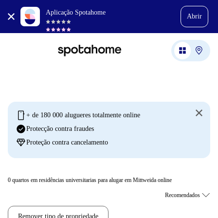
Aplicação Spotahome
Abrir
mobile
+ de 180 000 alugueres totalmente online
check_circle
Protecção contra fraudes
diamond
Proteção contra cancelamento
0
quartos em residências universitarias para alugar em Mittweida online
Remover tipo de propriedade