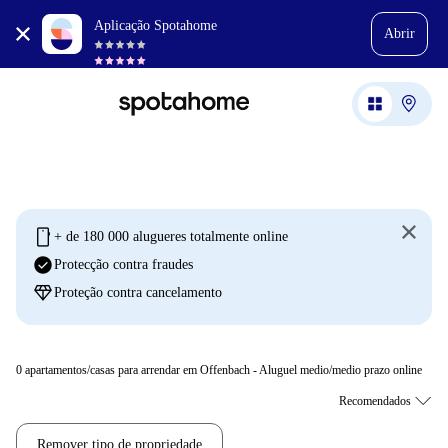
Aplicação Spotahome
Abrir
mobile
+ de 180 000 alugueres totalmente online
check_circle
Protecção contra fraudes
diamond
Proteção contra cancelamento
0
apartamentos/casas para arrendar em Offenbach - Aluguel medio/medio prazo online
Remover tipo de propriedade