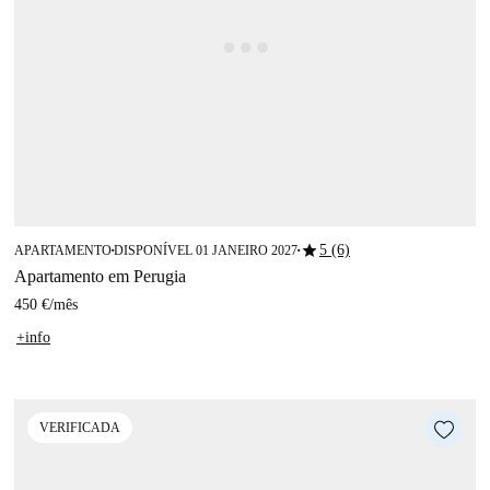
star
5 (6)
APARTAMENTO
DISPONÍVEL 01 JANEIRO 2027
■
■
Apartamento em Perugia
450 €
/
mês
+info
VERIFICADA