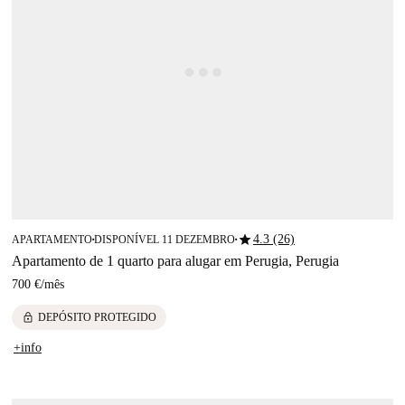
star
4.3 (26)
APARTAMENTO
DISPONÍVEL 11 DEZEMBRO
■
■
Apartamento de 1 quarto para alugar em Perugia, Perugia
700 €
/
mês
lock
DEPÓSITO PROTEGIDO
+info