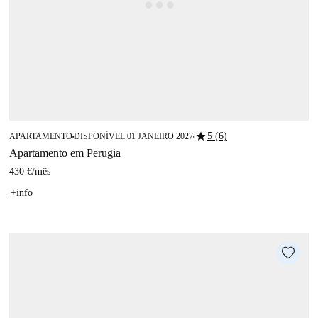
star
5 (6)
APARTAMENTO
DISPONÍVEL 01 JANEIRO 2027
■
■
Apartamento em Perugia
430 €
/
mês
+info