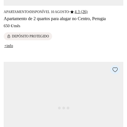
star
4.3 (26)
APARTAMENTO
DISPONÍVEL 10 AGOSTO
■
■
Apartamento de 2 quartos para alugar no Centro, Perugia
650 €
/
mês
lock
DEPÓSITO PROTEGIDO
+info