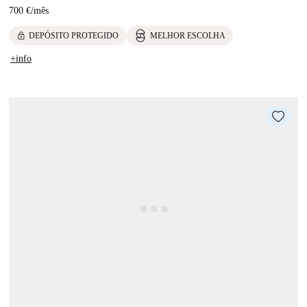
700 €
/
mês
lock
DEPÓSITO PROTEGIDO
MELHOR ESCOLHA
+info