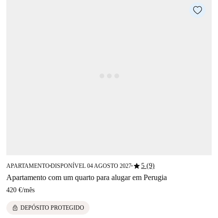
star
5 (9)
APARTAMENTO
DISPONÍVEL 04 AGOSTO 2027
■
■
Apartamento com um quarto para alugar em Perugia
420 €
/
mês
lock
DEPÓSITO PROTEGIDO