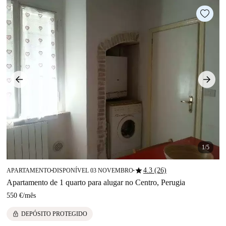
1/5
star
4.3 (26)
APARTAMENTO
DISPONÍVEL 03 NOVEMBRO
■
■
Apartamento de 1 quarto para alugar no Centro, Perugia
550 €
/
mês
lock
DEPÓSITO PROTEGIDO