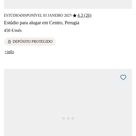
star
4.3 (26)
ESTÚDIO
DISPONÍVEL 03 JANEIRO 2027
■
■
Estúdio para alugar em Centro, Perugia
450 €
/
mês
lock
DEPÓSITO PROTEGIDO
+info