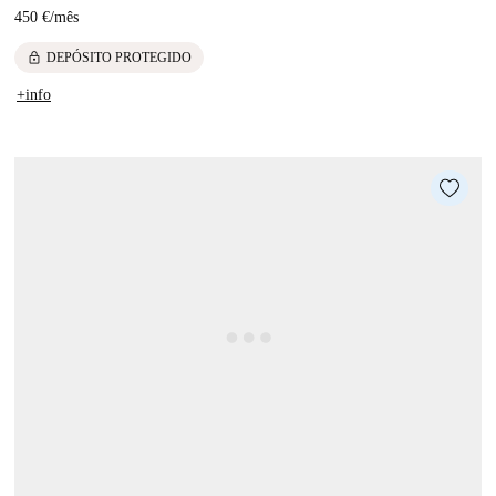
450 €
/
mês
lock
DEPÓSITO PROTEGIDO
+info