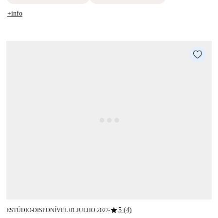
+info
star
5 (4)
ESTÚDIO
DISPONÍVEL 01 JULHO 2027
■
■