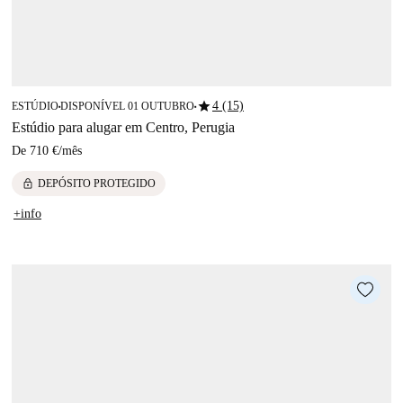
star
4 (15)
ESTÚDIO
DISPONÍVEL 01 OUTUBRO
■
■
Estúdio para alugar em Centro, Perugia
De
710 €
/
mês
lock
DEPÓSITO PROTEGIDO
+info