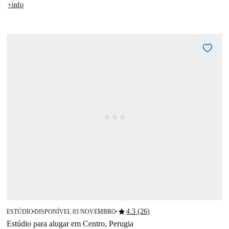
+info
star
4.3 (26)
ESTÚDIO
DISPONÍVEL 03 NOVEMBRO
■
■
Estúdio para alugar em Centro, Perugia