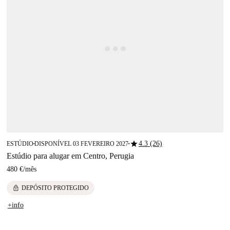
star
4.3 (26)
ESTÚDIO
DISPONÍVEL 03 FEVEREIRO 2027
■
■
Estúdio para alugar em Centro, Perugia
480 €
/
mês
lock
DEPÓSITO PROTEGIDO
+info