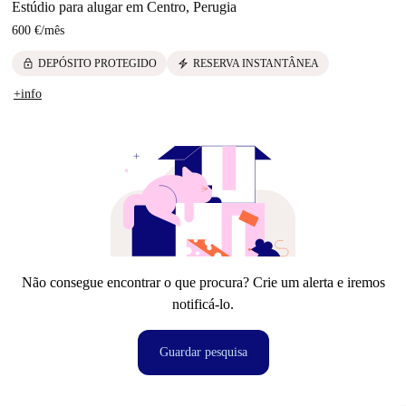
Estúdio para alugar em Centro, Perugia
600 €
/
mês
lock
electric_bolt
DEPÓSITO PROTEGIDO
RESERVA INSTANTÂNEA
+info
Não consegue encontrar o que procura? Crie um alerta e iremos
notificá-lo.
Guardar pesquisa