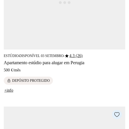
star
4.3 (26)
ESTÚDIO
DISPONÍVEL 03 SETEMBRO
■
■
Apartamento estúdio para alugar em Perugia
500 €
/
mês
lock
DEPÓSITO PROTEGIDO
+info