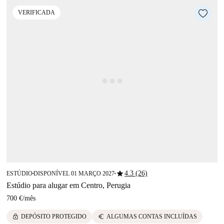
VERIFICADA
star
4.3 (26)
ESTÚDIO
DISPONÍVEL 01 MARÇO 2027
■
■
Estúdio para alugar em Centro, Perugia
700 €
/
mês
lock
euro
DEPÓSITO PROTEGIDO
ALGUMAS CONTAS INCLUÍDAS