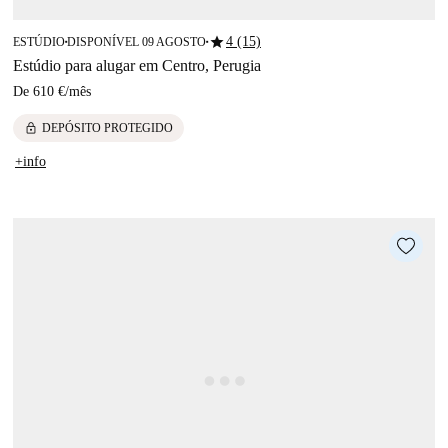
star
4 (15)
ESTÚDIO
DISPONÍVEL 09 AGOSTO
■
■
Estúdio para alugar em Centro, Perugia
De
610 €
/
mês
lock
DEPÓSITO PROTEGIDO
+info