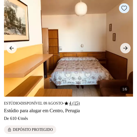
1/6
star
4 (15)
ESTÚDIO
DISPONÍVEL 09 AGOSTO
■
■
Estúdio para alugar em Centro, Perugia
De
610 €
/
mês
lock
DEPÓSITO PROTEGIDO