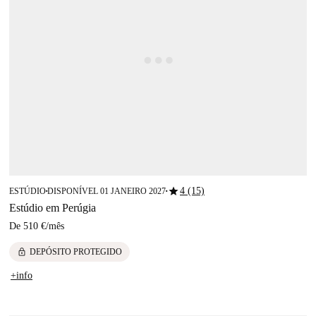
star
4 (15)
ESTÚDIO
DISPONÍVEL 01 JANEIRO 2027
■
■
Estúdio em Perúgia
De
510 €
/
mês
lock
DEPÓSITO PROTEGIDO
+info