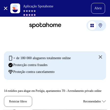
Aplicação Spotahome
Abrir
mobile
+ de 180 000 alugueres totalmente online
check_circle
Protecção contra fraudes
diamond
Proteção contra cancelamento
14
estúdios para alugar em Perúgia, apartamentos T0 - Arrendamento privado online
Reiniciar filtros