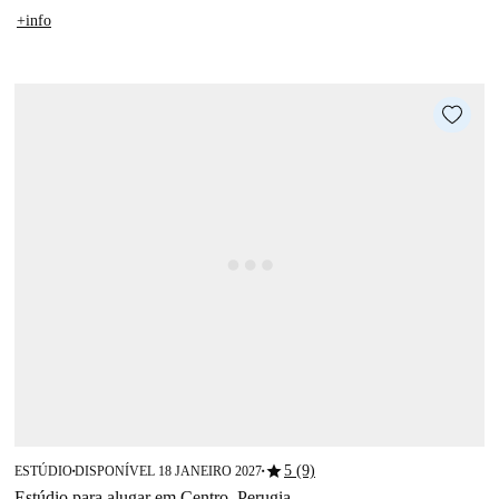
+info
star
5 (9)
ESTÚDIO
DISPONÍVEL 18 JANEIRO 2027
■
■
Estúdio para alugar em Centro, Perugia