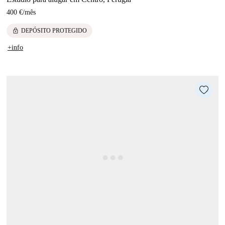
400 €
/
mês
lock
DEPÓSITO PROTEGIDO
+info