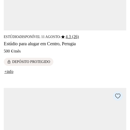
star
4.3 (26)
ESTÚDIO
DISPONÍVEL 11 AGOSTO
■
■
Estúdio para alugar em Centro, Perugia
500 €
/
mês
lock
DEPÓSITO PROTEGIDO
+info