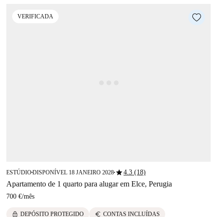
VERIFICADA
star
4.3 (18)
ESTÚDIO
DISPONÍVEL 18 JANEIRO 2028
■
■
Apartamento de 1 quarto para alugar em Elce, Perugia
700 €
/
mês
lock
euro
DEPÓSITO PROTEGIDO
CONTAS INCLUÍDAS