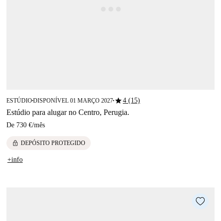
star
4 (15)
ESTÚDIO
DISPONÍVEL 01 MARÇO 2027
■
■
Estúdio para alugar no Centro, Perugia.
De
730 €
/
mês
lock
DEPÓSITO PROTEGIDO
+info