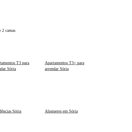
e 2 camas
tamentos T3 para
Apartamentos T3+ para
ndar Sória
arrendar Sória
dências Sória
Alugueres em Sória