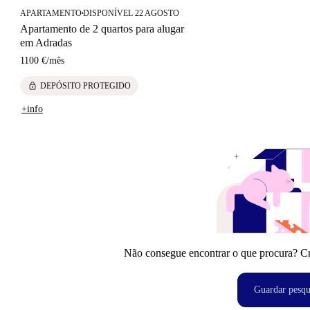
APARTAMENTO
DISPONÍVEL 22 AGOSTO
■
Apartamento de 2 quartos para alugar
em Adradas
1100 €
/
mês
lock
DEPÓSITO PROTEGIDO
+info
Não consegue encontrar o que procura? Crie
Guardar pesqu