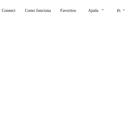
keyboard_arrow_down
keyboard_arrow_down
Connect
Como funciona
Favoritos
Ajuda
Pt