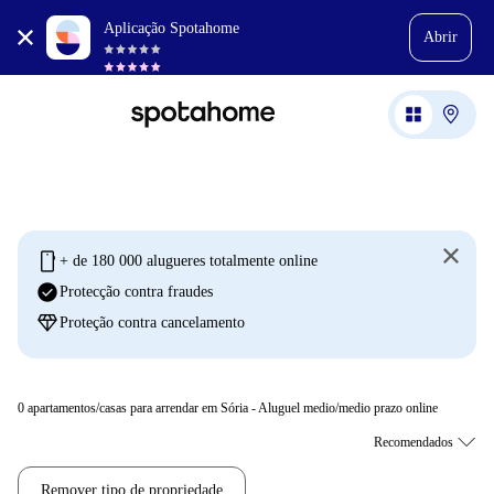
Aplicação Spotahome
Abrir
mobile
+ de 180 000 alugueres totalmente online
check_circle
Protecção contra fraudes
diamond
Proteção contra cancelamento
0
apartamentos/casas para arrendar em Sória - Aluguel medio/medio prazo online
Remover tipo de propriedade