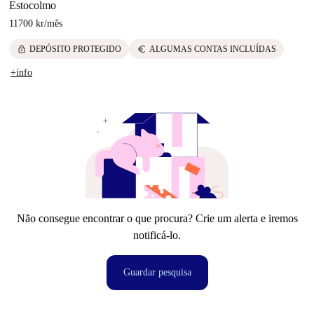
Estocolmo
11700 kr
/
mês
lock
euro
DEPÓSITO PROTEGIDO
ALGUMAS CONTAS INCLUÍDAS
+info
Não consegue encontrar o que procura? Crie um alerta e iremos
notificá-lo.
Guardar pesquisa