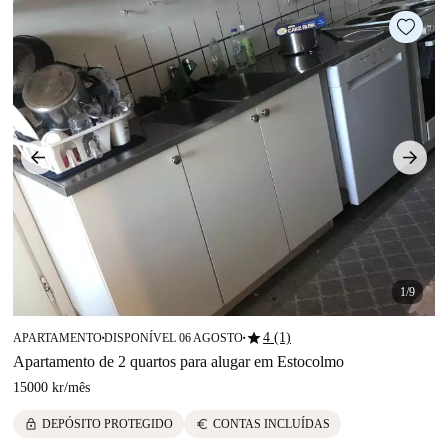
1/9
star
4 (1)
APARTAMENTO
DISPONÍVEL 06 AGOSTO
■
■
Apartamento de 2 quartos para alugar em Estocolmo
15000 kr
/
mês
lock
euro
DEPÓSITO PROTEGIDO
CONTAS INCLUÍDAS