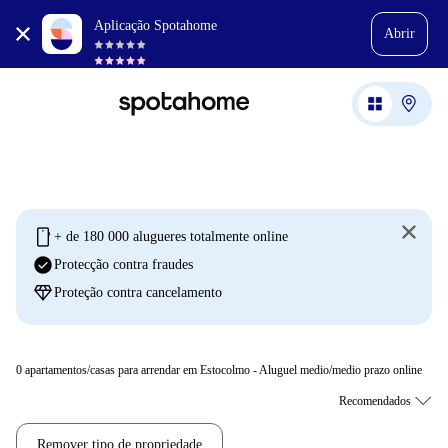
Aplicação Spotahome
Abrir
mobile
+ de 180 000 alugueres totalmente online
check_circle
Protecção contra fraudes
diamond
Proteção contra cancelamento
0
apartamentos/casas para arrendar em Estocolmo - Aluguel medio/medio prazo online
Remover tipo de propriedade