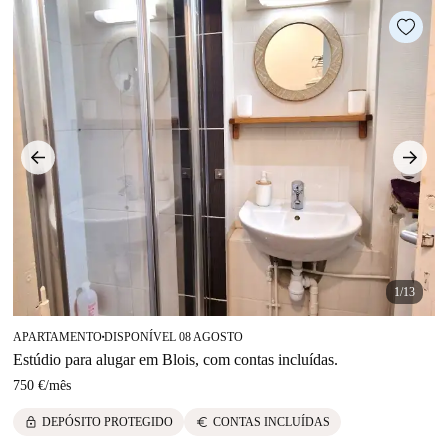
1/13
APARTAMENTO
DISPONÍVEL 08 AGOSTO
■
Estúdio para alugar em Blois, com contas incluídas.
750 €
/
mês
lock
euro
DEPÓSITO PROTEGIDO
CONTAS INCLUÍDAS