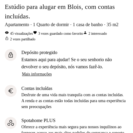
Estúdio para alugar em Blois, com contas
incluídas.
Apartamento
1
Quarto de dormir
1
casa de banho
35
m2
visibility
favorite
person
45
visualizações
3
vezes guardado como favorito
2
interessado
ios_share
2
vezes partilhado
Depósito protegido
lock
Estamos aqui para ajudar! Se o seu senhorio não
devolver o seu depósito, nós vamos fazê-lo.
Mais informações
Contas incluídas
euro
Desfrute de uma vida mais tranquila com as contas incluídas.
A renda e as contas estão todas incluídas para uma experiência
sem preocupações
Spotahome PLUS
Oferece a experiência mais segura para nossos inquilinos ao
fornecer acesso aos mais altos padrões de segurança e suporte