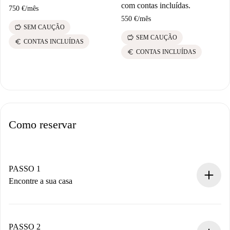
com contas incluídas.
750 €
/
mês
550 €
/
mês
savings
SEM CAUÇÃO
savings
SEM CAUÇÃO
euro
CONTAS INCLUÍDAS
euro
CONTAS INCLUÍDAS
Como reservar
PASSO 1
Encontre a sua casa
Processo de reserva 100% online.
Casas e Proprietários verificados.
Você tem todas as informações necessárias
PASSO 2