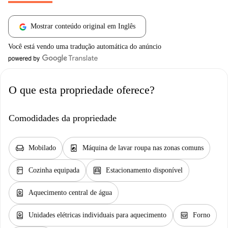
Mostrar conteúdo original em Inglês
Você está vendo uma tradução automática do anúncio
O que esta propriedade oferece?
Comodidades da propriedade
chair
local_laundry_service
Mobilado
Máquina de lavar roupa nas zonas comuns
kitchen
garage
Cozinha equipada
Estacionamento disponível
water_heater
Aquecimento central de água
water_heater
oven_gen
Unidades elétricas individuais para aquecimento
Forno