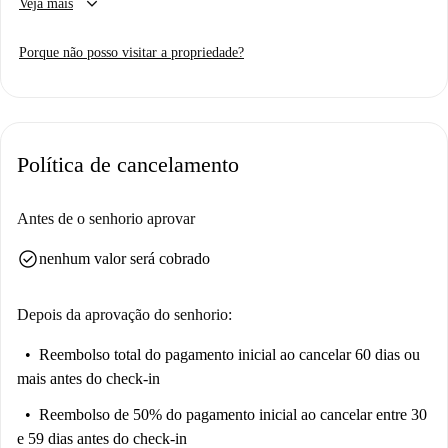
keyboard_arrow_down
Veja mais
prático. As contas estão incluídas no aluguel, proporcionando facilidade
e conveniência. Com estacionamento disponível e permissão para
Porque não posso visitar a propriedade?
animais de estimação, este estúdio atende a diversas necessidades dos
inquilinos.
O estúdio está convenientemente localizado perto de vários pontos
turísticos importantes de Blois. Explore atrações próximas, como o
Política de cancelamento
Ponto Zero, a Roda-Gigante de Avignon e a Maison de l'Acrobate, todas
a uma curta distância. Outros pontos turísticos, como Marqueurs de
Crues de la Loire, Fontaine Saint-Martin e Pont Jacques-Gabriel,
Antes de o senhorio aprovar
oferecem uma rica experiência cultural e histórica. Desfrute da sua
check_circle
nenhum valor será cobrado
estadia nesta região encantadora.
Depois da aprovação do senhorio:
Reembolso total do pagamento inicial
ao cancelar 60 dias ou
mais antes do check-in
Reembolso de 50% do pagamento inicial
ao cancelar entre 30
e 59 dias antes do check-in