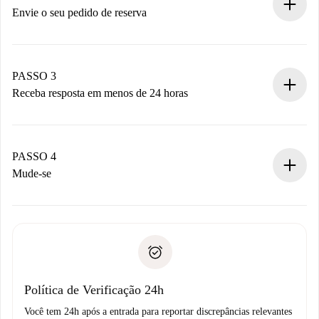
antecipadamente.
Envie o seu pedido de reserva
Envie detalhes básicos do seu perfil e método de
pagamento.
Não cobramos nada até que o proprietário confirme.
PASSO 3
Receba resposta em menos de 24 horas
O proprietário tem até 24 horas para confirmar.
Se aceita, faremos a cobrança e conectaremos você ao
proprietário.
PASSO 4
Se recusada: não cobraremos nada e ofereceremos
Mude-se
alternativas.
Combine os detalhes da chegada com o proprietário,
Documentos necessários para “
Spotahome plus
”.
entrega das chaves, etc.
Documento de identidade ou Passaporte
A Spotahome só transferirá o primeiro pagamento se você
Comprovante de solvência
não comunicar nenhum problema.
Débito direto bancário
Política de Verificação 24h
Você tem 24h após a entrada para reportar discrepâncias relevantes