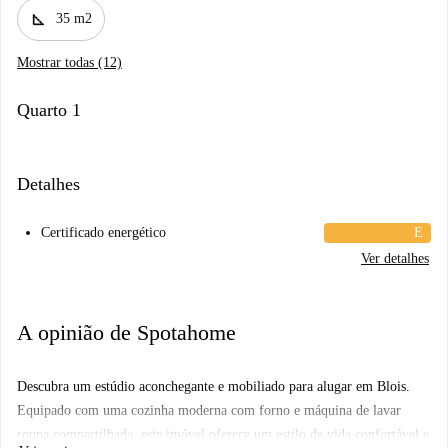
square_foot
35 m2
Mostrar todas (12)
Quarto 1
Detalhes
Certificado energético
E
Ver detalhes
A opinião de Spotahome
Descubra um estúdio aconchegante e mobiliado para alugar em Blois.
Equipado com uma cozinha moderna com forno e máquina de lavar
roupa compartilhada, este imóvel oferece um estilo de vida confortável e