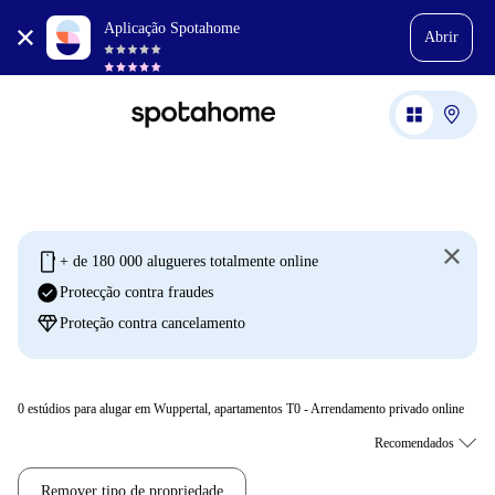
Aplicação Spotahome
Abrir
mobile
+ de 180 000 alugueres totalmente online
check_circle
Protecção contra fraudes
diamond
Proteção contra cancelamento
0
estúdios para alugar em Wuppertal, apartamentos T0 - Arrendamento privado online
Remover tipo de propriedade