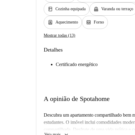
kitchen
balcony
Cozinha equipada
Varanda ou terraço
water_heater
oven_gen
Aquecimento
Forno
Mostrar todas (13)
Detalhes
Certificado energético
A opinião de Spotahome
Descubra um apartamento compartilhado bem mo
estudantes. O imóvel inclui comodidades modern
compartilhada. Desfrute de uma vida prática e c
keyboard_arrow_down
Veja mais