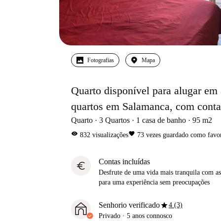
Fotografias
Mapa
Quarto disponível para alugar em
quartos em Salamanca, com contas
Quarto
3
Quartos
1
casa de banho
95
m2
visibility
favorite
832
visualizações
73
vezes guardado como favor
Contas incluídas
euro
Desfrute de uma vida mais tranquila com as 
para uma experiência sem preocupações
star
Senhorio verificado
4 (3)
Privado
·
5 anos
connosco