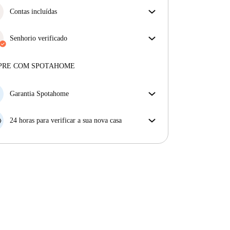
Contas incluídas
Desfrute de uma vida mais tranquila com as contas
incluídas. A renda e as contas estão todas incluídas
Senhorio verificado
para uma experiência sem preocupações
Privado
·
5 anos
connosco
Mais sobre este senhorio
PRE COM SPOTAHOME
Mais sobre a verificação
Garantia Spotahome
Se o proprietário cancelar a sua reserva com pouca
antecedência, nós iremos A) pagar um hotel e ajudá-
24 horas para verificar a sua nova casa
lo a encontrar novo alojamento, ou B) reembolsar o
Se a propriedade não corresponder ao prometido no
seu dinheiro na totalidade.
nosso anúncio, tem 24 horas depois de se mudar para
pedir para ser realojado.