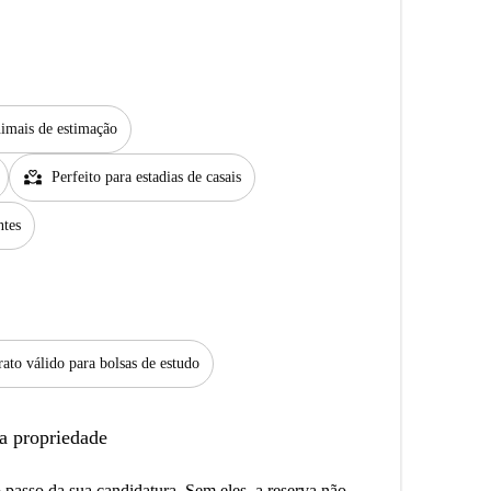
imais de estimação
partner_heart
Perfeito para estadias de casais
ntes
ato válido para bolsas de estudo
a propriedade
passo da sua candidatura. Sem eles, a reserva não