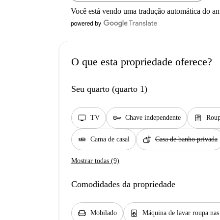
Você está vendo uma tradução automática do a
O que esta propriedade oferece?
Seu quarto (quarto 1)
tv
key
dresser
TV
Chave independente
Roup
airline_seat_flat
soap
Cama de casal
Casa de banho privada
Mostrar todas (9)
Comodidades da propriedade
chair
local_laundry_service
Mobilado
Máquina de lavar roupa na