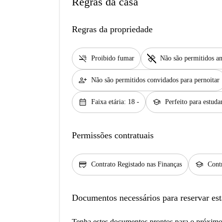
Regras da casa
Regras da propriedade
smoke_free
pet_supplies
Proibido fumar
Não são permitidos an
person_add
Não são permitidos convidados para pernoitar
calendar_month
school
Faixa etária: 18 -
Perfeito para estuda
Permissões contratuais
credit_score
school
Contrato Registado nas Finanças
Contr
Documentos necessários para reservar est
Tenha estes documentos prontos para o próximo 