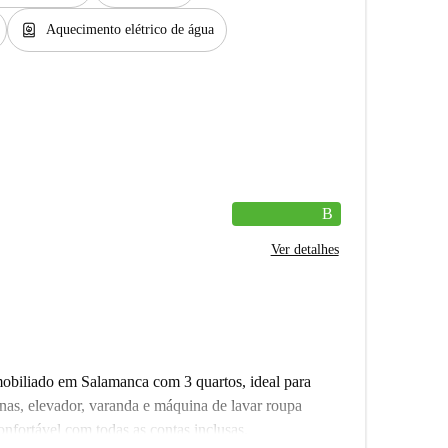
water_heater
Aquecimento elétrico de água
B
Ver detalhes
biliado em Salamanca com 3 quartos, ideal para
as, elevador, varanda e máquina de lavar roupa
onfortável com todas as contas inclusas.