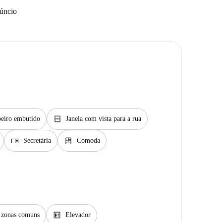
núncio
window_closed
eiro embutido
Janela com vista para a rua
desk
dresser
Secretária
Cómoda
elevator
s zonas comuns
Elevador