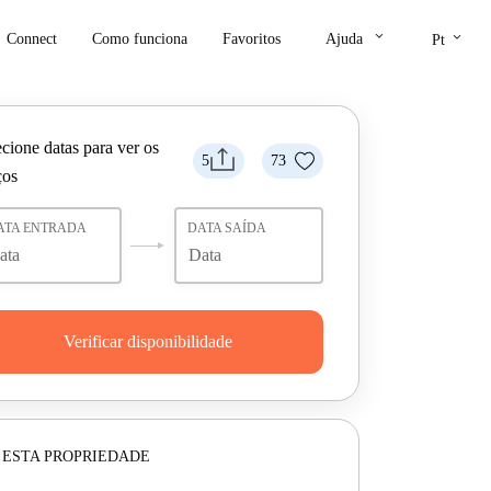
keyboard_arrow_down
keyboard_arrow_down
Connect
Como funciona
Favoritos
Ajuda
Pt
cione datas para ver os
5
73
ços
ATA ENTRADA
DATA SAÍDA
Verificar disponibilidade
 ESTA PROPRIEDADE