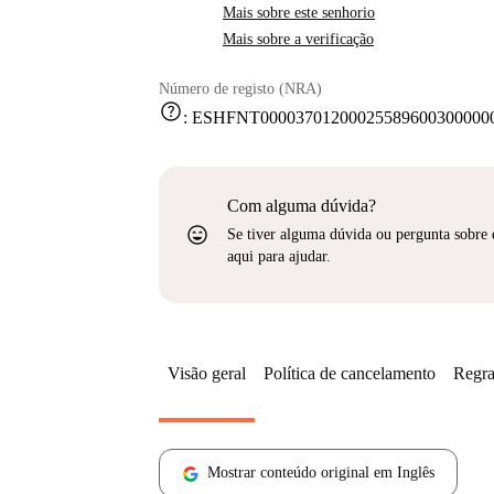
Mais sobre este senhorio
Mais sobre a verificação
Número de registo (NRA)
help
:
ESHFNT000037012000255896003000000
Com alguma dúvida?
sentiment_very_satisfied
Se tiver alguma dúvida ou pergunta sobre 
aqui para ajudar.
Visão geral
Política de cancelamento
Regra
Mostrar conteúdo original em Inglês