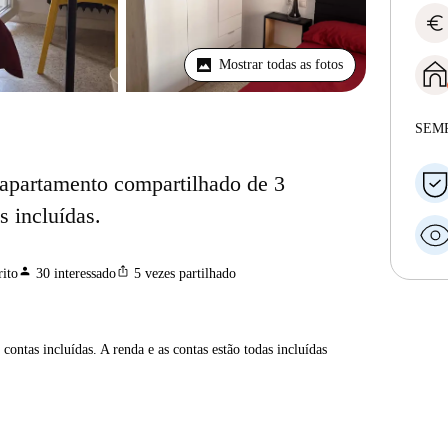
euro
Mostrar todas as fotos
SEM
 apartamento compartilhado de 3
 incluídas.
person
ios_share
ito
30
interessado
5
vezes partilhado
contas incluídas. A renda e as contas estão todas incluídas