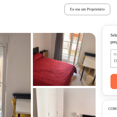
Eu sou um Proprietário
Sele
pre
D
COM