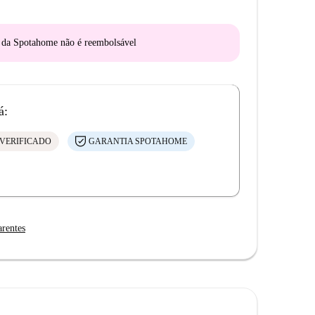
o da Spotahome
não é reembolsável
á:
VERIFICADO
GARANTIA SPOTAHOME
arentes