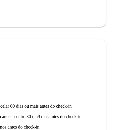
anca, como o Mural Urbano Calle Sur e a Fuente de
es locais como o Restaurante Japonés e o Voraz. Sua
celar 60 dias ou mais antes do check-in
cancelar entre 30 e 59 dias antes do check-in
nos antes do check-in