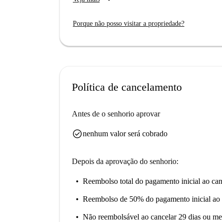
Localizado perto de pontos turísticos de Salam
Carmelitas, aproveite para jantar em restaurant
Porque não posso visitar a propriedade?
experiência na cidade começa aqui.
Política de cancelamento
Antes de o senhorio aprovar
check_circle
nenhum valor será cobrado
Depois da aprovação do senhorio:
Reembolso total do pagamento inicial
ao can
Reembolso de 50% do pagamento inicial
ao 
Não reembolsável
ao cancelar 29 dias ou me