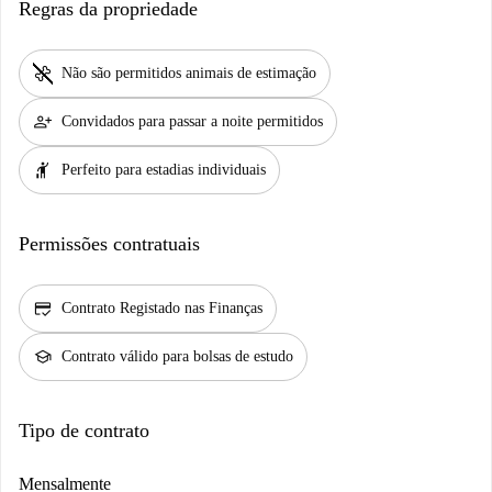
Regras da propriedade
pet_supplies
Não são permitidos animais de estimação
person_add
Convidados para passar a noite permitidos
hail
Perfeito para estadias individuais
Permissões contratuais
credit_score
Contrato Registado nas Finanças
school
Contrato válido para bolsas de estudo
Tipo de contrato
Mensalmente