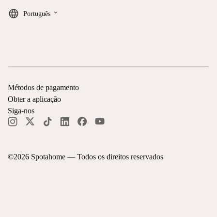
keyboard_arrow_down
Português
Métodos de pagamento
Obter a aplicação
Siga-nos
©
2026
Spotahome —
Todos os direitos reservados