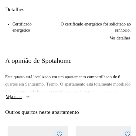
Detalhes
Certificado
O certificado energético foi solicitado ao
energético
senhorio.
Ver detalhes
A opinião de Spotahome
Este quarto está localizado em um apartamento compartilhado de 6
quartos em Santissimo, Trento. O apartamento está totalmente mobiliado
e inclui comodidades como cozinha equipada, varanda e elevador.
keyboard_arrow_down
Veja mais
Observe que casais e animais de estimação não são permitidos, e a
lavanderia conta com máquina de lavar privativa. Embora a Spotahome
Outros quartos neste apartamento
não tenha verificado pessoalmente o imóvel, todos os proprietários em
nossa plataforma passam por um rigoroso processo de seleção.
O apartamento está situado em Santissimo, uma área bem servida de