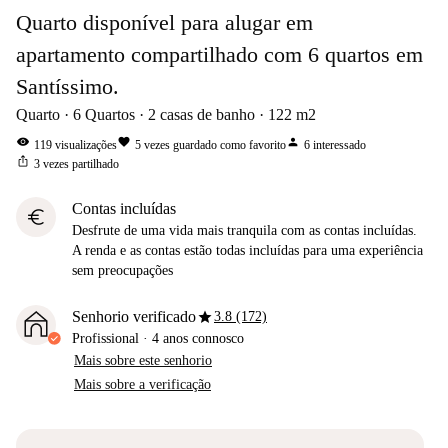
Quarto disponível para alugar em
apartamento compartilhado com 6 quartos em
Santíssimo.
Quarto
6
Quartos
2
casas de banho
122
m2
visibility
favorite
person
119
visualizações
5
vezes guardado como favorito
6
interessado
ios_share
3
vezes partilhado
Contas incluídas
euro
Desfrute de uma vida mais tranquila com as contas incluídas.
A renda e as contas estão todas incluídas para uma experiência
sem preocupações
star
Senhorio verificado
3.8 (172)
Profissional
·
4 anos
connosco
Mais sobre este senhorio
Mais sobre a verificação