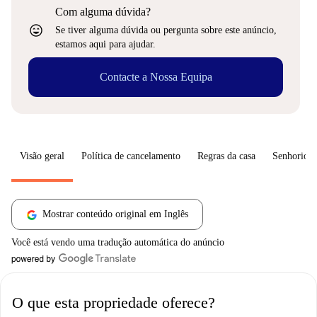
Com alguma dúvida?
sentiment_very_satisfied
Se tiver alguma dúvida ou pergunta sobre este anúncio,
estamos aqui para ajudar.
Contacte a Nossa Equipa
Visão geral
Política de cancelamento
Regras da casa
Senhorio
Mostrar conteúdo original em Inglês
Você está vendo uma tradução automática do anúncio
O que esta propriedade oferece?