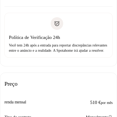
alternativas.
Combine os detalhes da chegada com o proprietário,
Documentos necessários para “
Spotahome plus
”.
entrega das chaves, etc.
Documento de identidade ou Passaporte
A Spotahome só transferirá o primeiro pagamento se você
Comprovante de solvência
não comunicar nenhum problema.
Débito direto bancário
Política de Verificação 24h
Você tem 24h após a entrada para reportar discrepâncias relevantes
entre o anúncio e a realidade. A Spotahome irá ajudar a resolver.
Preço
renda mensal
510 €
por mês
info