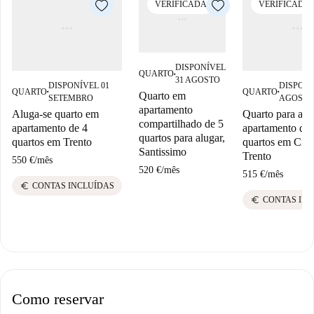
VERIFICADA
VERIFICADA
DISPONÍVEL
QUARTO
■
31 AGOSTO
DISPONÍVEL 01
DISPONÍ
QUARTO
QUARTO
Quarto em
■
■
SETEMBRO
AGOSTO
apartamento
Aluga-se quarto em
Quarto para alu
compartilhado de 5
apartamento de 4
apartamento de 
quartos para alugar,
quartos em Trento
quartos em Cris
Santissimo
Trento
550 €
/
mês
520 €
/
mês
515 €
/
mês
euro
CONTAS INCLUÍDAS
euro
CONTAS IN
Como reservar