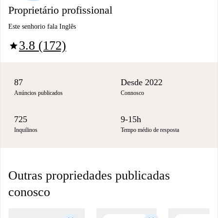
Proprietário profissional
Este senhorio fala Inglês
3.8 (172)
star
87
Desde 2022
Anúncios publicados
Connosco
725
9-15h
Inquilinos
Tempo médio de resposta
Outras propriedades publicadas
conosco