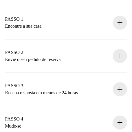
PASSO 1
Encontre a sua casa
Processo de reserva 100% online.
Casas e Proprietários verificados.
Você tem todas as informações necessárias
PASSO 2
antecipadamente.
Envie o seu pedido de reserva
Envie detalhes básicos do seu perfil e método de
pagamento.
Não cobramos nada até que o proprietário confirme.
PASSO 3
Receba resposta em menos de 24 horas
O proprietário tem até 24 horas para confirmar.
Se aceita, faremos a cobrança e conectaremos você ao
proprietário.
PASSO 4
Se recusada: não cobraremos nada e ofereceremos
Mude-se