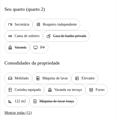
Seu quarto (quarto 2)
desk
dresser
Secretária
Roupeiro independente
airline_seat_flat
soap
Cama de solteiro
Casa de banho privada
balcony
tv
Varanda
TV
Comodidades da propriedade
chair
local_laundry_service
elevator
Mobilado
Máquina de lavar
Elevador
kitchen
balcony
oven_gen
Cozinha equipada
Varanda ou terraço
Forno
square_foot
dishwasher_gen
122 m2
Máquina de lavar louça
Mostrar todas (11)